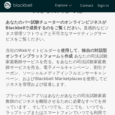
Explore
Contact
Sign in
私たちに関しては
あなたのバー試験チューターのオンラインビジネスが
Blackbellで成長するのをご覧ください。
直感的なビジ
ネス管理ソフトウェアと不可欠なマーケティングサー
ビスをご覧ください。
当社のWebサイトビルダーを
使用して、独自の対話型
オンラインプラットフォーム
を
作成
あなたの司法試験
家庭教師サービスを売る。
を
あなたの司法試験家庭教
師サービスを売る。
電子メールキャンペーン、割引ク
ーポン、ソーシャルメディアインフルエンサーキャン
ペーン、およびBlackbell Marketplacesを使用してビ
ジネスを管理および促進します。
ブラックベルアプリはあなたがあなたの司法試験家庭
教師のビジネスを離陸させるために必要なすべてを持
っています
。そしていつでも、どこでも、いつでも、
ラップトップまたはスマートフォンでいつでも利用で