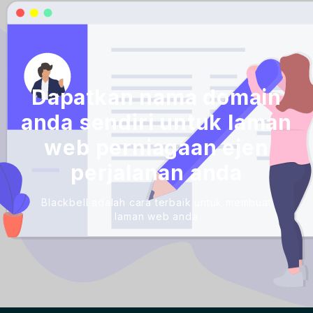
Dapatkan nama domain
anda sendiri untuk laman
web perniagaan ejen
perjalanan anda
Blackbell adalah cara terbaik untuk membuat
laman web anda