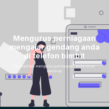
Mengurus perniagaan
mengajar gendang anda
di telefon bimbit
Cara terbaik mengurus perniagaan anda terus-
menerus