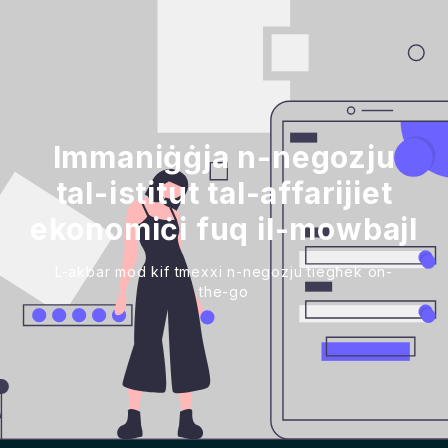
Immaniġġja n-negozju
tal-istitut tal-affarijiet
ekonomiċi fuq il-mowbajl
L-akbar mod kif tmexxi n-negozju tiegħek on-
the-go