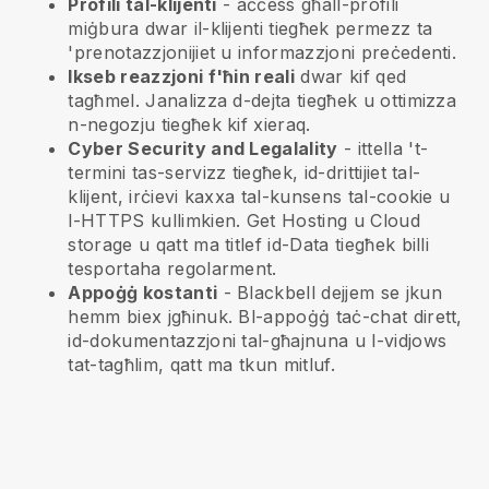
Profili tal-klijenti
- aċċess għall-profili
miġbura dwar il-klijenti tiegħek permezz ta
'prenotazzjonijiet u informazzjoni preċedenti.
Ikseb reazzjoni f'ħin reali
dwar kif qed
tagħmel. Janalizza d-dejta tiegħek u ottimizza
n-negozju tiegħek kif xieraq.
Cyber Security and Legalality
- ittella 't-
termini tas-servizz tiegħek, id-drittijiet tal-
klijent, irċievi kaxxa tal-kunsens tal-cookie u
l-HTTPS kullimkien. Get Hosting u Cloud
storage u qatt ma titlef id-Data tiegħek billi
tesportaha regolarment.
Appoġġ kostanti
-
Blackbell
dejjem se jkun
hemm biex jgħinuk. Bl-appoġġ taċ-chat dirett,
id-dokumentazzjoni tal-għajnuna u l-vidjows
tat-tagħlim, qatt ma tkun mitluf.