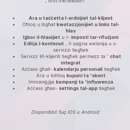
, dritt inkredibbli?
Ara u taċċetta l-ordnijiet tal-klijent
Oħloq u ibgħat
kwotazzjonijiet u links tal-
ħlas
Iġbor il-ħlasijiet
u l-
imposti tar-rifużjoni
Editja l-kontenut
, il-paġna ewlenija u s-
servizzi tiegħek
Servizz lill-klijenti tiegħek permezz ta '
chat
integrat
Aċċess għall-
kalendarju personali
tiegħek
Ara u toħloq
kupuni ta 'skont
Immaniġġja
kampanji ta 'influwenza
Aċċess għas-
settings tal-app
tiegħek
Disponibbli fuq IOS u Android