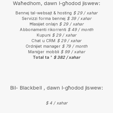
Waħedhom, dawn l-għodod jiswew:
Bennej tal-websajt & hosting
$ 29 / xahar
Servizzi forma bennej
$ 39 / xahar
Ħlasijiet onlajn
$ 29 / xahar
Abbonamenti rikorrenti
$ 49 / month
Kupuni
$ 29 / xahar
Chat u CRM
$ 29 / xahar
Ordnijiet manager
$ 79 / month
Maniġer mobbli
$ 99 / xahar
Total ta '
$ 382 / xahar
Bil-
Blackbell
, dawn l-għodod jiswew:
$ 4 / xahar