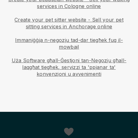
services in Cologne online
Create your pet sitter website
-
Sell your pet
sitting services in Anchorage online
Immaniġġja n-negozju tad-dar tiegħek fuq il-
mowbajl
Uża Software għall-Ġestjoni tan-Negozju għall-
laqgħat tiegħek, servizzi ta 'ppjanar ta'
konvenzjoni u avvenimenti