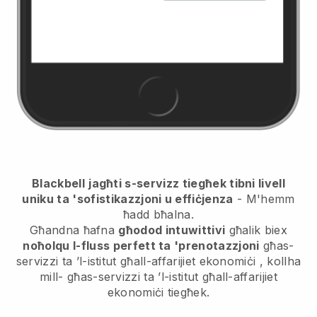
Blackbell
jagħti s-servizz tiegħek tibni livell
uniku ta 'sofistikazzjoni u effiċjenza
- M'hemm
ħadd bħalna.
Għandna ħafna
għodod intuwittivi
għalik biex
noħolqu l-fluss perfett ta 'prenotazzjoni
għas-
servizzi ta ’l-istitut għall-affarijiet ekonomiċi
, kollha
mill-
għas-servizzi ta ’l-istitut għall-affarijiet
ekonomiċi
tiegħek.