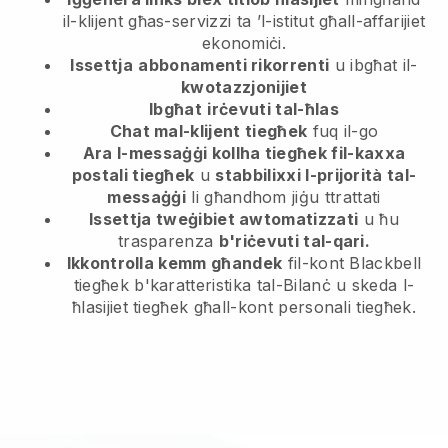
il-klijent
għas-servizzi ta ’l-istitut għall-affarijiet
ekonomiċi.
Issettja
abbonamenti rikorrenti
u ibgħat il-
kwotazzjonijiet
Ibgħat
irċevuti tal-ħlas
Chat mal-klijent tiegħek
fuq il-go
Ara l-messaġġi kollha tiegħek fil-kaxxa
postali tiegħek
u
stabbilixxi l-prijorità tal-
messaġġi
li għandhom jiġu ttrattati
Issettja tweġibiet awtomatizzati
u ħu
trasparenza
b'riċevuti tal-qari.
Ikkontrolla kemm għandek
fil-kont Blackbell
tiegħek b'karatteristika tal-Bilanċ u skeda l-
ħlasijiet tiegħek għall-kont personali tiegħek.