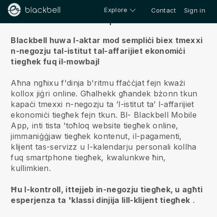
Explore
Contact
Sign in
Fuqna
Blackbell huwa l-aktar mod sempliċi biex tmexxi
n-negozju tal-istitut tal-affarijiet ekonomiċi
tiegħek fuq il-mowbajl
Aħna ngħixu f'dinja b'ritmu ffaċċjat fejn kważi
kollox jiġri online.
Għalhekk għandek bżonn tkun
kapaċi tmexxi n-negozju ta ’l-istitut ta’ l-affarijiet
ekonomiċi tiegħek fejn tkun.
Bl-
Blackbell
Mobile
App, inti tista 'toħloq website tiegħek online,
jimmaniġġjaw tiegħek kontenut, il-pagamenti,
klijent tas-servizz u l-kalendarju personali kollha
fuq smartphone tiegħek, kwalunkwe ħin,
kullimkien.
Ħu l-kontroll, ittejjeb in-negozju tiegħek, u agħti
esperjenza ta 'klassi dinjija lill-klijent tiegħek
.