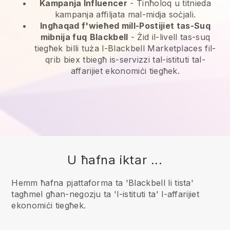
Kampanja Influencer
- Tinħoloq u titnieda
kampanja affiljata mal-midja soċjali.
Ingħaqad f'wieħed mill-Postijiet tas-Suq
mibnija fuq
Blackbell
-
Żid il-livell tas-suq
tiegħek billi tuża l-Blackbell Marketplaces fil-
qrib biex tbiegħ is-servizzi tal-istituti tal-
affarijiet ekonomiċi tiegħek.
U ħafna iktar ...
Hemm ħafna pjattaforma ta 'Blackbell li tista'
tagħmel għan-negozju ta 'l-istituti ta' l-affarijiet
ekonomiċi tiegħek.