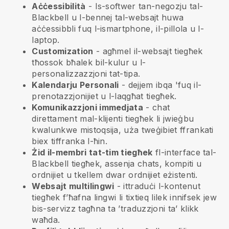
Aċċessibilità
- Is-softwer tan-negozju tal-
Blackbell
u l-bennej tal-websajt huwa
aċċessibbli fuq l-ismartphone, il-pillola u l-
laptop.
Customization
- agħmel il-websajt tiegħek
tħossok bħalek bil-kulur u l-
personalizzazzjoni tat-tipa.
Kalendarju Personali
- dejjem ibqa 'fuq il-
prenotazzjonijiet u l-laqgħat tiegħek.
Komunikazzjoni immedjata
- chat
direttament mal-klijenti tiegħek li jwieġbu
kwalunkwe mistoqsija, uża tweġibiet ffrankati
biex tiffranka l-ħin.
Żid il-membri tat-tim tiegħek
fl-interface tal-
Blackbell
tiegħek, assenja chats, kompiti u
ordnijiet u tkellem dwar ordnijiet eżistenti.
Websajt multilingwi
- ittraduċi l-kontenut
tiegħek f’ħafna lingwi li tixtieq lilek innifsek jew
bis-servizz tagħna ta ’traduzzjoni ta’ klikk
waħda.