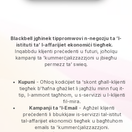
Blackbell jgħinek tippromwovi n-negozju ta ’l-
istituti ta’ l-affarijiet ekonomiċi tiegħek.
Inqabbdu klijenti preċedenti u futuri, joħolqu
kampanji ta ’kummerċjalizzazzjoni u jbiegħu
permezz ta’ swieq.
Kupuni
- Oħloq kodiċijiet ta 'skont għall-klijenti
tiegħek b'ħafna għażliet li jagħżlu minn fuq it-
tip, l-ammont tagħhom, u s-servizzi u l-klijenti
fil-mira.
Kampanji ta 'l-Email
-
Agħżel klijenti
preċedenti li bbukkjaw is-servizzi tal-istitut
tal-affarijiet ekonomiċi tiegħek u bagħtuhom
emails ta 'kummerċjalizzazzjoni.