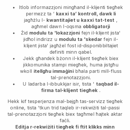
Itlob informazzjoni mingħand il-klijenti tiegħek
permezz ta ’
kaxxi ta’ kontroll, dawk li
jagħżlu l-
kwantitajiet u kaxxi tat-test
,
agħmel dawn l-oqsma
obbligatorji
Żid
modulu ta 'lokazzjoni
fejn il-klijent jista'
jidħol indirizz u
modulu ta 'skedar
fejn il-
klijent jista' jagħżel fost id-disponibbiltajiet
definiti minn qabel.
Jekk għandek bżonn il-klijent tiegħek biex
jikkomunika stampi miegħek, huma jistgħu
wkoll
itellgħu immaġini
bħala parti mill-fluss
tal-prenotazzjoni.
U ladarba l-ibbukkjar isir, tista '
taqbad il-
firma tal-klijent tiegħek
.
Hekk kif tesperjenza mal-bejgħ tas-servizz tiegħek
online, tista 'tkun trid taqleb ir-rekwiżiti tal-passi
tal-prenotazzjoni tiegħek biex tagħmel ħajtek aktar
faċli.
Editja r-rekwiżiti tiegħek fi ftit klikks minn