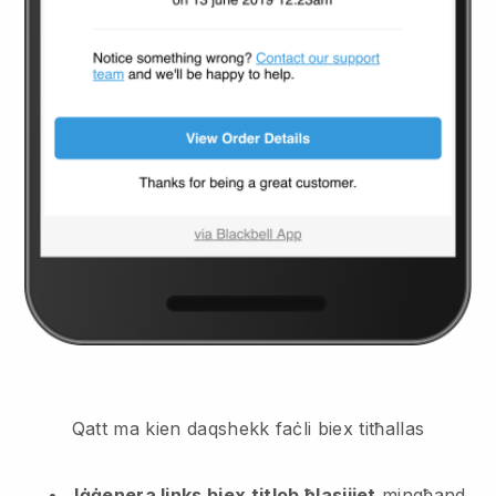
Qatt ma kien daqshekk faċli biex titħallas
Iġġenera links biex titlob ħlasijiet
mingħand