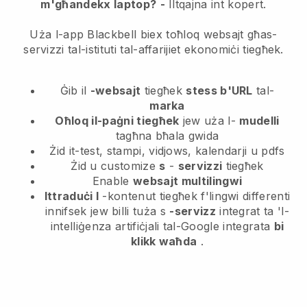
m'għandekx laptop?
-
Iltqajna int kopert.
Uża l-app Blackbell biex toħloq websajt għas-
servizzi tal-istituti tal-affarijiet ekonomiċi tiegħek.
Ġib il
-websajt
tiegħek
stess b'URL
tal-
marka
Oħloq il-paġni tiegħek
jew uża l-
mudelli
tagħna bħala gwida
Żid it-test, stampi, vidjows, kalendarji u pdfs
Żid u customize
s
-
servizzi
tiegħek
Enable
websajt multilingwi
Ittraduċi l
-kontenut tiegħek f'lingwi differenti
innifsek jew billi tuża s
-servizz
integrat ta 'l-
intelliġenza artifiċjali tal-Google integrata
bi
klikk waħda
.