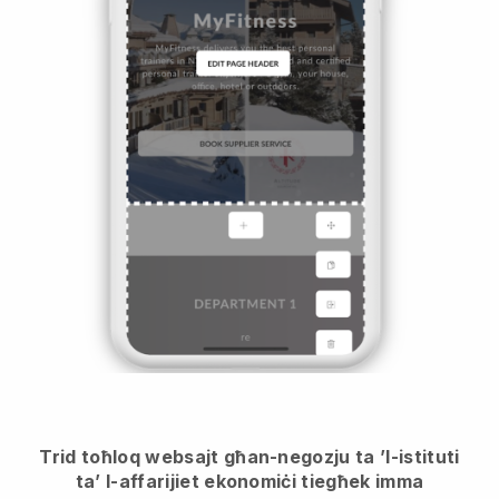
Trid toħloq websajt għan-negozju ta ’l-istituti
ta’ l-affarijiet ekonomiċi tiegħek imma