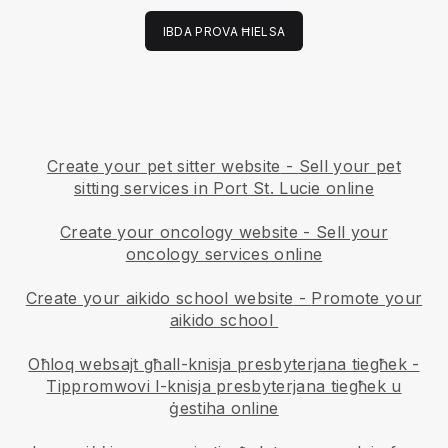
IBDA PROVA ĦIELSA
Create your pet sitter website
-
Sell your pet
sitting services in Port St. Lucie online
Create your oncology website
-
Sell your
oncology services online
Create your aikido school website
-
Promote your
aikido school
Oħloq websajt għall-knisja presbyterjana tiegħek
-
Tippromwovi l-knisja presbyterjana tiegħek u
ġestiha online