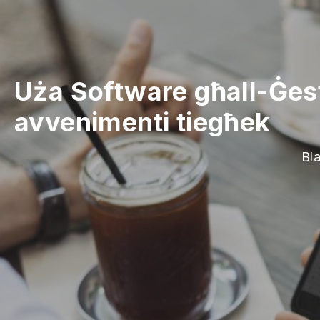
Uża Software għall-Ġest
avvenimenti tiegħek
Bl