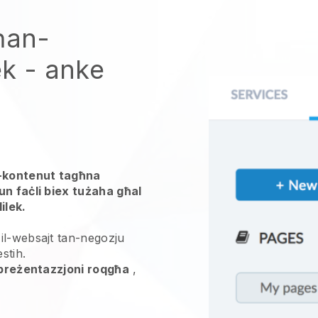
ħan-
ek - anke
l-kontenut tagħna
un faċli biex tużaha għal
ilek.
il-websajt tan-negozju
stih.
i preżentazzjoni roqgħa
,