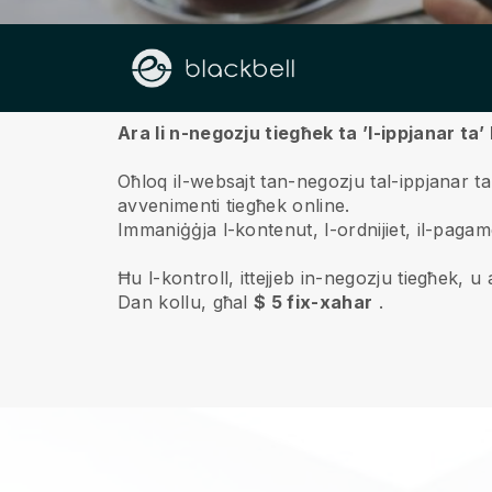
Fuqna
Ara li n-negozju tiegħek ta ’l-ippjanar ta’
Oħloq il-websajt tan-negozju tal-ippjanar tal
avvenimenti tiegħek online.
Immaniġġja l-kontenut, l-ordnijiet, il-pagam
Ħu l-kontroll, ittejjeb in-negozju tiegħek, u ag
Dan kollu, għal
$ 5 fix-xahar
.