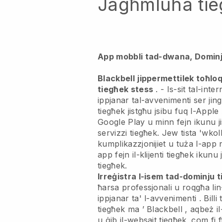
Jagħmluha ti
App mobbli tad-dwana, Dominj
Blackbell
jippermettilek toħlo
tiegħek stess
. -
Is-sit tal-inte
ippjanar tal-avvenimenti ser ji
tiegħek jistgħu jsibu fuq l-Apple
Google Play u minn fejn ikunu ji
servizzi tiegħek. Jew tista 'wkoll
kumplikazzjonijiet u tuża l-app 
app fejn il-klijenti tiegħek ikunu
tiegħek.
Irreġistra l-isem tad-dominju 
ħarsa professjonali u roqgħa lin
ippjanar ta' l-avvenimenti
. Billi
tiegħek ma ’
Blackbell
, aqbeż il
u ġib il-websajt tiegħek .com fi 