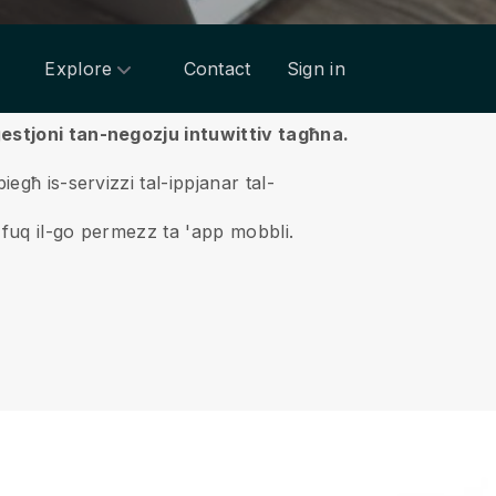
Explore
Contact
Sign in
ġestjoni tan-negozju intuwittiv tagħna.
egħ is-servizzi tal-ippjanar tal-
t fuq il-go permezz ta 'app mobbli.