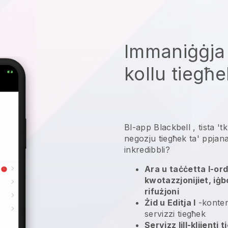
Immaniġġja
kollu tiegħe
Bl-app
Blackbell
,
tista '
negozju tiegħek ta' ppjan
inkredibbli?
Ara u taċċetta l-ordni
kwotazzjonijiet, iġbo
rifużjoni
Żid u Editja l
-konten
servizzi tiegħek
Servizz lill-klijenti 