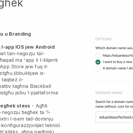
egħek
u u Branding
q l-app IOS jew Android
rnet tan-negozju tal-
ngħaqad ma 'app
li l-klijenti
 App Store jew fuq il-
stgħu jibbukkjaw is-
 taqbeż il-
nattiv tagħna
Blackbell
 jistgħu jsibu l-pjattaforma
tiegħek stess
-
Agħti
-negozju tiegħek ta 'l-
 tixtri l-isem tad-dominju
-konfigurazzjonijiet tekniċi
ftit klikks, aħna nagħmlu