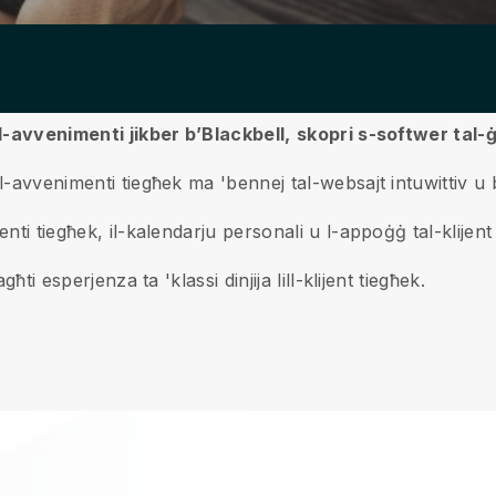
 l-avvenimenti jikber b’Blackbell,
skopri s-softwer tal-
-avvenimenti tiegħek ma 'bennej tal-websajt intuwittiv u bi
enti tiegħek, il-kalendarju personali u l-appoġġ tal-klijen
ħti esperjenza ta 'klassi dinjija lill-klijent tiegħek.