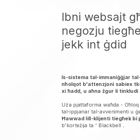
Ibni websajt g
negozju tiegħ
jekk int ġdid
Is-sistema tal-immaniġġjar ta
nħolqot b'attenzjoni sabiex tk
xi ħadd, u aħna żgur li tinkludi l
Uża pjattaforma waħda -
Oħloq 
tal-ippjanar tal-avvenimenti u ġe
Ħawwad lill-klijenti tiegħek b
b'korteżija ta '
Blackbell
.