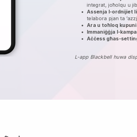
integrat, joħolqu u ji
Assenja l-ordnijiet l
telabora pjan ta ’azzj
Ara u toħloq
kupuni
Immaniġġja l-kampan
Aċċess għas-settin
L-app Blackbell huwa disp