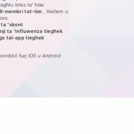
bagħtu links ta' ħlas
ill-membri tat-tim
, tkellem u
oni.
 ta 'skont
ji ta 'influwenza tiegħek
gs tal-app tiegħek
onibbli fuq IOS u Android