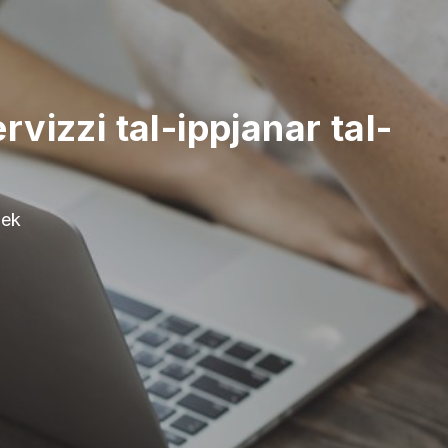
izzi tal-ippjanar tal-
ħek