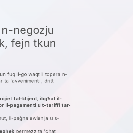
 n-negozju
k, fejn tkun
tkun fuq il-go waqt li topera n-
ar ta 'avvenimenti
, dritt
jiet tal-klijent, ibgħat il-
r il-pagamenti u t-tariffi tar-
ut, il-paġna ewlenija u s-
tiegħek
permezz ta 'chat