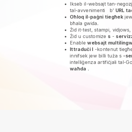
Ikseb il-websajt tan-negoz
tal-avvenimenti
b’
URL ta
Oħloq il-paġni tiegħek
jew
bħala gwida.
Żid it-test, stampi, vidjows,
Żid u customize
s
-
serviz
Enable
websajt multilingw
Ittraduċi l
-kontenut tiegħek
innifsek jew billi tuża s
-se
intelliġenza artifiċjali tal-
waħda
.