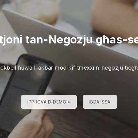
joni tan-Negozju għas-serv
ackbell huwa l-akbar mod kif tmexxi n-negozju tieg
IPPROVA D-DEMO »
IBDA ISSA