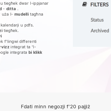
ju tiegħek dwar l-ippjanar
d
-
ditta
.
 uża l-
mudelli
tagħna
 kalendarji u pdfs.
zi
tiegħek.
i
 f'lingwi differenti
rvizz
integrat ta 'l-
Google integrata
bi klikk
Fdati minn negozji f'20 pajjiż