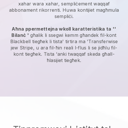
xahar wara xahar, sempliċement waqqaf
abbonament rikorrenti. Huwa kontijiet magħmula
sempliċi.
Aħna ppermettejna wkoll karatteristika ta ''
Bilanċ '
għalik li ssegwi kemm għandek fil-kont
Blackbell
tiegħek li tista' tirtira ma 'Transferwise
jew Stripe, u ara fil-ħin reali l-flus li se jidħlu fil-
kont tiegħek. Tista 'anki twaqqaf skeda għall-
ħlasijiet tiegħek.