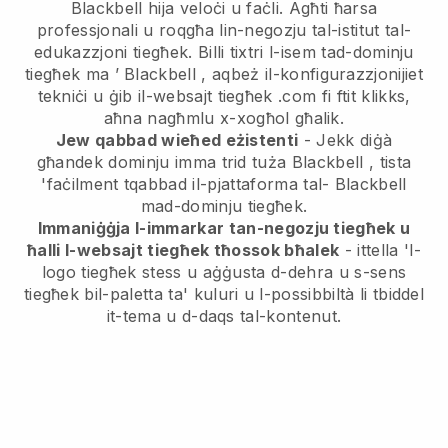
Blackbell
hija veloċi u faċli.
Agħti ħarsa
professjonali u roqgħa lin-negozju tal-istitut tal-
edukazzjoni tiegħek.
Billi tixtri l-isem tad-dominju
tiegħek ma ’
Blackbell
, aqbeż il-konfigurazzjonijiet
tekniċi u ġib il-websajt tiegħek .com fi ftit klikks,
aħna nagħmlu x-xogħol għalik.
Jew qabbad wieħed eżistenti
- Jekk diġà
għandek dominju imma trid tuża
Blackbell
, tista
'faċilment tqabbad il-pjattaforma tal-
Blackbell
mad-dominju tiegħek.
Immaniġġja l-immarkar tan-negozju tiegħek u
ħalli l-websajt tiegħek tħossok bħalek
- ittella 'l-
logo tiegħek stess u aġġusta d-dehra u s-sens
tiegħek bil-paletta ta' kuluri u l-possibbiltà li tbiddel
it-tema u d-daqs tal-kontenut.