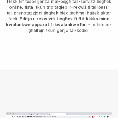
Hekk kif tesperjenza mal-bejgħ tas-servizz tiegħek
online, tista 'tkun trid taqleb ir-rekwiżiti tal-passi
tal-prenotazzjoni tiegħek biex tagħmel ħajtek aktar
faċli.
Editja r-rekwiżiti tiegħek fi ftit klikks minn
kwalunkwe apparat fi kwalunkwe ħin
- m'hemmx
għalfejn tkun ġenju tal-kodiċi.