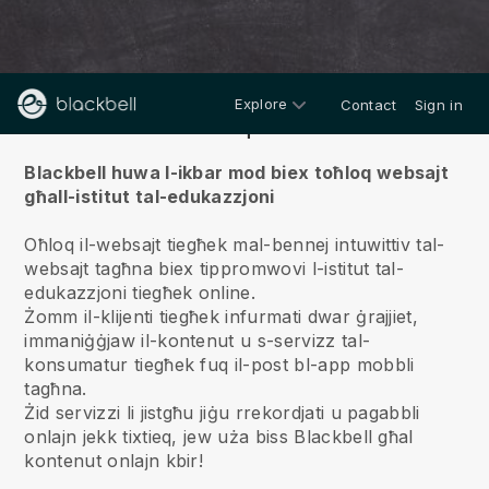
Explore
Contact
Sign in
Fuqna
Blackbell huwa l-ikbar mod biex toħloq websajt
għall-istitut tal-edukazzjoni
Oħloq il-websajt tiegħek mal-bennej intuwittiv tal-
websajt tagħna biex tippromwovi l-istitut tal-
edukazzjoni tiegħek online.
Żomm il-klijenti tiegħek infurmati dwar ġrajjiet,
immaniġġjaw il-kontenut u s-servizz tal-
konsumatur tiegħek fuq il-post bl-app mobbli
tagħna.
Żid servizzi li jistgħu jiġu rrekordjati u pagabbli
onlajn jekk tixtieq, jew uża biss Blackbell għal
kontenut onlajn kbir!