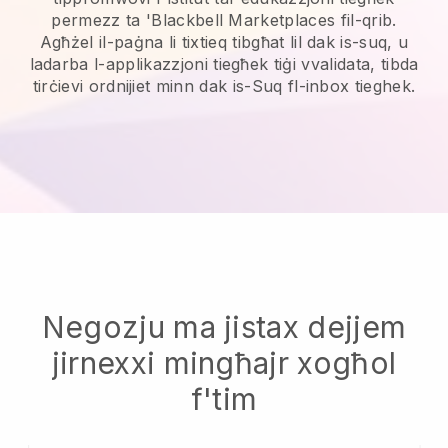
permezz ta 'Blackbell Marketplaces fil-qrib.
Agħżel il-paġna li tixtieq tibgħat lil dak is-suq, u
ladarba l-applikazzjoni tiegħek tiġi vvalidata, tibda
tirċievi ordnijiet minn dak is-Suq fl-inbox tieghek.
Negozju ma jistax dejjem
jirnexxi mingħajr xogħol
f'tim