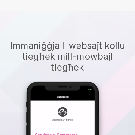
Immaniġġja l-websajt kollu
tiegħek mill-mowbajl
tiegħek