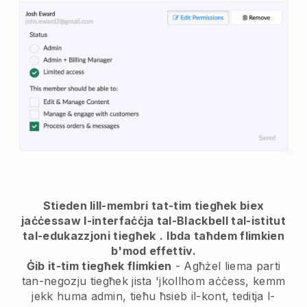
Stieden lill-membri tat-tim tiegħek biex
jaċċessaw l-interfaċċja tal-Blackbell tal-istitut
tal-edukazzjoni tiegħek
.
Ibda taħdem flimkien
b'mod effettiv.
Ġib it-tim tiegħek flimkien
- Agħżel liema parti
tan-negozju tiegħek jista 'jkollhom aċċess, kemm
jekk huma admin, tieħu ħsieb il-kont, teditja l-