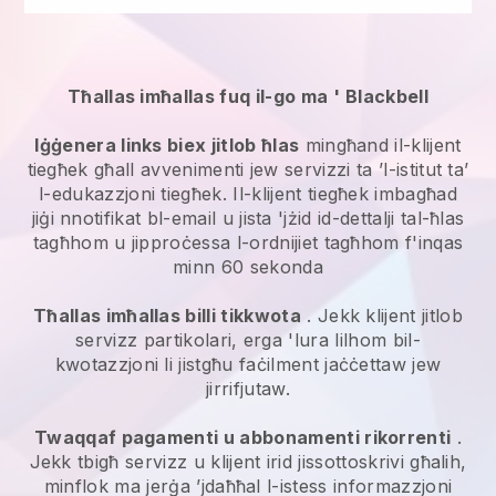
Tħallas imħallas fuq il-go ma '
Blackbell
Iġġenera links biex jitlob ħlas
mingħand il-klijent
tiegħek għall
avvenimenti jew servizzi ta ’l-istitut ta’
l-edukazzjoni
tiegħek. Il-klijent tiegħek imbagħad
jiġi nnotifikat bl-email u jista 'jżid id-dettalji tal-ħlas
tagħhom u jipproċessa l-ordnijiet tagħhom f'inqas
minn 60 sekonda
Tħallas imħallas billi tikkwota
. Jekk klijent jitlob
servizz partikolari, erga 'lura lilhom bil-
kwotazzjoni li jistgħu faċilment jaċċettaw jew
jirrifjutaw.
Twaqqaf pagamenti u abbonamenti rikorrenti
.
Jekk tbigħ servizz u klijent irid jissottoskrivi għalih,
minflok ma jerġa ’jdaħħal l-istess informazzjoni