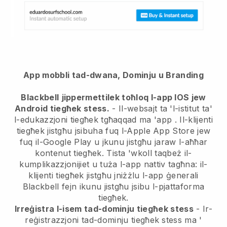
App mobbli tad-dwana, Dominju u Branding
Blackbell
jippermettilek toħloq l-app IOS jew
Android tiegħek stess.
-
Il-websajt ta 'l-istitut ta'
l-edukazzjoni tiegħek tgħaqqad ma 'app
. Il-klijenti
tiegħek jistgħu jsibuha fuq l-Apple App Store jew
fuq il-Google Play u jkunu jistgħu jaraw l-aħħar
kontenut tiegħek. Tista 'wkoll taqbeż il-
kumplikazzjonijiet u tuża l-app nattiv tagħna: il-
klijenti tiegħek jistgħu jniżżlu l-app ġenerali
Blackbell fejn ikunu jistgħu jsibu l-pjattaforma
tiegħek.
Irreġistra l-isem tad-dominju tiegħek stess
- Ir-
reġistrazzjoni tad-dominju tiegħek stess ma '