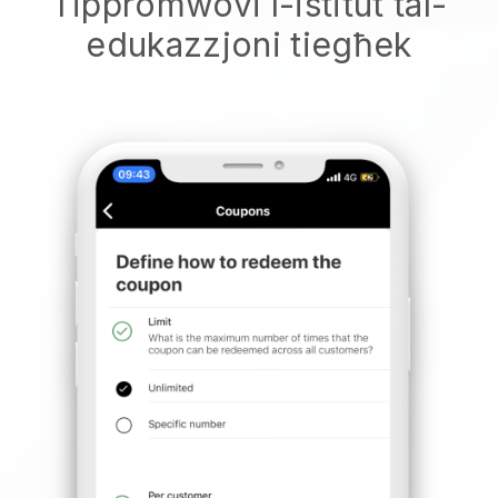
Tippromwovi l-istitut tal-
edukazzjoni tiegħek