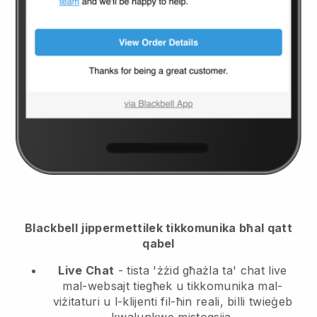
Blackbell
jippermettilek tikkomunika bħal qatt
qabel
Live Chat
- tista 'żżid għażla ta' chat live
mal-websajt tiegħek u tikkomunika mal-
viżitaturi u l-klijenti fil-ħin reali, billi twieġeb