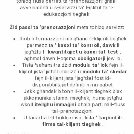
toħloq fluss perfett ta ’prenotazzjoni għall-
avvenimenti u s-servizzi ta’ l-istitut ta ’l-
edukazzjoni tiegħek.
Żid passi ta ’prenotazzjoni
meta toħloq servizz:
Itlob informazzjoni mingħand il-klijenti tiegħek
permezz ta ’
kaxxi ta’ kontroll, dawk li
jagħżlu l-
kwantitajiet u kaxxi tat-test
,
agħmel dawn l-oqsma
obbligatorji
jew le.
Tista 'saħansitra żżid
modulu ta' lok
fejn il-
klijent jista 'jidħol indirizz u
modulu ta' skedar
fejn il-klijent jista 'jagħżel fost id-
disponibbiltajiet definiti minn qabel.
Jekk għandek bżonn il-klijent tiegħek biex
jikkomunika stampi miegħek, huma jistgħu
wkoll
itellgħu immaġini
bħala parti mill-fluss
tal-prenotazzjoni.
U ladarba l-ibbukkjar isir, tista '
taqbad il-
firma tal-klijent tiegħek
.