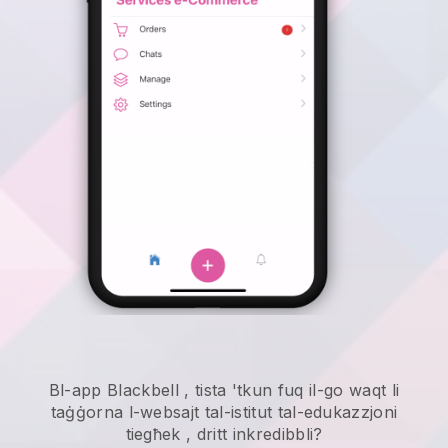
Bl-app
Blackbell
,
tista 'tkun fuq il-go waqt li
taġġorna l-websajt tal-istitut tal-edukazzjoni
tiegħek
, dritt inkredibbli?