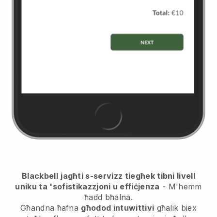
Blackbell
jagħti s-servizz tiegħek tibni livell
uniku ta 'sofistikazzjoni u effiċjenza
- M'hemm
ħadd bħalna.
Għandna ħafna
għodod intuwittivi
għalik biex