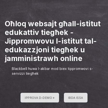
Oħloq websajt għall-istitut
edukattiv tiegħek
-
Jippromwovu l-istitut tal-
edukazzjoni tiegħek u
jamministrawh online
Blackbell huwa l-akbar mod biex tippromwovi s-
servizzi tiegħek
IPPROVA D-DEMO »
IBDA ISSA