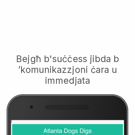
Bejgħ b'suċċess jibda b
’komunikazzjoni ċara u
immedjata