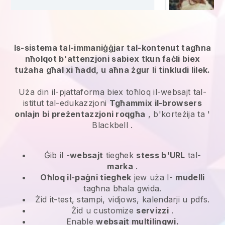
Is-sistema tal-immaniġġjar tal-kontenut tagħna
nħolqot b'attenzjoni sabiex tkun faċli biex
tużaha għal xi ħadd, u aħna żgur li tinkludi lilek.
Uża din il-pjattaforma biex toħloq il-websajt tal-
istitut tal-edukazzjoni
Tgħammix il-browsers
onlajn bi preżentazzjoni roqgħa
, b'korteżija ta '
Blackbell
.
Ġib il
-websajt
tiegħek
stess b'URL
tal-
marka
.
Oħloq il-paġni tiegħek
jew uża l-
mudelli
tagħna bħala gwida.
Żid it-test, stampi, vidjows, kalendarji u pdfs.
Żid u customize
servizzi
.
Enable
websajt multilingwi.