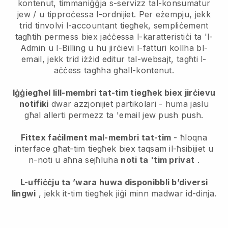
kontenut, timmaniġġja s-servizz tal-konsumatur
jew / u tipproċessa l-ordnijiet. Per eżempju, jekk
trid tinvolvi l-accountant tiegħek, sempliċement
tagħtih permess biex jaċċessa l-karatteristiċi ta 'l-
Admin u l-Billing u hu jirċievi l-fatturi kollha bl-
email, jekk trid iżżid editur tal-websajt, tagħti l-
aċċess tagħha għall-kontenut.
Iġġiegħel lill-membri tat-tim tiegħek biex jirċievu
notifiki
dwar azzjonijiet partikolari - huma jaslu
għal allerti permezz ta 'email jew push push.
Fittex faċilment mal-membri tat-tim
- ħloqna
interface għat-tim tiegħek biex taqsam il-ħsibijiet u
n-noti u aħna sejħluha
noti ta 'tim privat
.
L-uffiċċju ta ’wara huwa disponibbli b’diversi
lingwi
, jekk it-tim tiegħek jiġi minn madwar id-dinja.