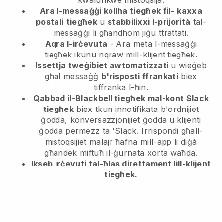
kwalunkwe mistoqsija.
Ara l-messaġġi kollha tiegħek fil-
kaxxa
postali
tiegħek
u
stabbilixxi l-prijorità
tal-
messaġġi li għandhom jiġu ttrattati.
Aqra l-irċevuta
- Ara meta l-messaġġi
tiegħek ikunu nqraw mill-klijent tiegħek.
Issettja tweġibiet awtomatizzati
u wieġeb
għal messaġġ
b'risposti ffrankati
biex
tiffranka l-ħin.
Qabbad il-Blackbell tiegħek mal-kont Slack
tiegħek
biex tkun innotifikata b'ordnijiet
ġodda, konversazzjonijiet ġodda u klijenti
ġodda permezz ta 'Slack. Irrispondi għall-
mistoqsijiet malajr ħafna mill-app li diġà
għandek miftuħ il-ġurnata xorta waħda.
Ikseb irċevuti tal-ħlas direttament lill-klijent
tiegħek.