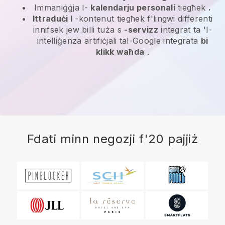
Immaniġġja l-
kalendarju personali
tiegħek
.
Ittraduċi l
-kontenut tiegħek f'lingwi differenti
innifsek jew billi tuża s
-servizz
integrat ta 'l-
intelliġenza artifiċjali tal-Google integrata
bi
klikk waħda
.
Fdati minn negozji f'20 pajjiż