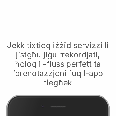
Jekk tixtieq iżżid servizzi li
jistgħu jiġu rrekordjati,
ħoloq il-fluss perfett ta
’prenotazzjoni fuq l-app
tiegħek