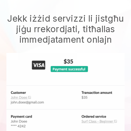
Jekk iżżid servizzi li jistgħu
jiġu rrekordjati, titħallas
immedjatament onlajn