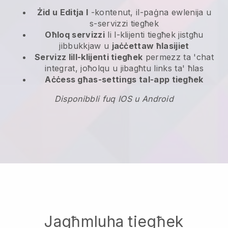
Żid u Editja l
-kontenut, il-paġna ewlenija u
s-servizzi tiegħek
Oħloq servizzi
li l-klijenti tiegħek jistgħu
jibbukkjaw u
jaċċettaw ħlasijiet
Servizz lill-klijenti tiegħek
permezz ta 'chat
integrat, joħolqu u jibagħtu links ta' ħlas
Aċċess għas-settings tal-app tiegħek
Disponibbli fuq IOS u Android
Jagħmluha tiegħek