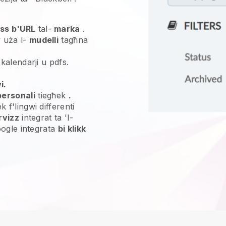
ss b'URL
tal-
marka
.
 uża l-
mudelli
tagħna
 kalendarji u pdfs.
i.
personali
tiegħek
.
 f'lingwi differenti
rvizz
integrat ta 'l-
Google integrata
bi klikk