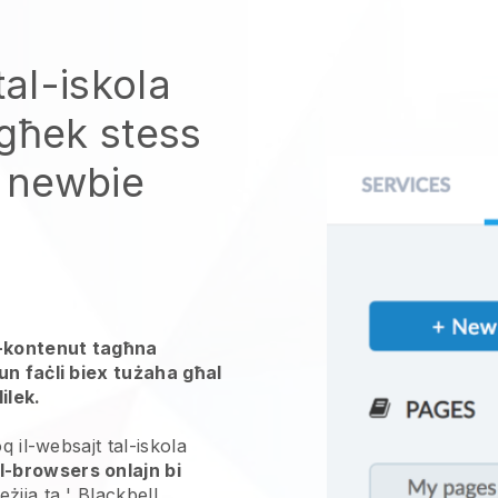
tal-iskola
egħek stess
t newbie
l-kontenut tagħna
un faċli biex tużaha għal
ilek.
q il-websajt tal-iskola
-browsers onlajn bi
eżija ta '
Blackbell
.