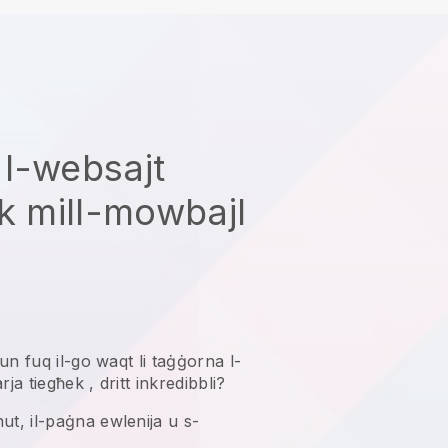
l-websajt
ek mill-mowbajl
tkun fuq il-go waqt li taġġorna l-
rja tiegħek
, dritt inkredibbli?
ut, il-paġna ewlenija u s-