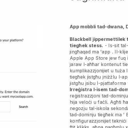
App mobbli tad-dwana, 
Blackbell
jippermettilek 
tiegħek stess.
-
Is-sit ta
jingħaqad ma 'app
. Il-kli
Apple App Store jew fuq i
jaraw l-aħħar kontenut tie
kumplikazzjonijiet u tuża l-
tiegħek jistgħu jniżżlu l-a
jistgħu jsibu l-pjattaforma
Irreġistra l-isem tad-do
reġistrazzjoni tad-dominj
hija veloċi u faċli.
Agħti ħ
negozju tal-iskola sekonda
tad-dominju tiegħek ma ’
konfigurazzjonijiet tekniċi
ftit klikks, aħna nagħmlu 