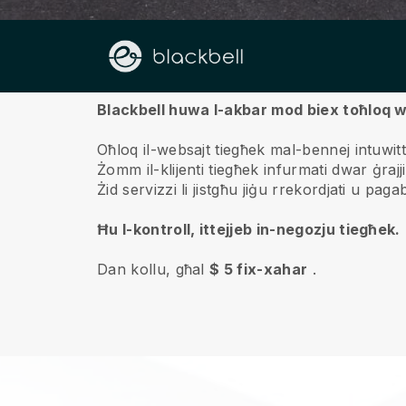
Fuqna
Blackbell huwa l-akbar mod biex toħloq w
Oħloq il-websajt tiegħek mal-bennej intuwit
Żomm il-klijenti tiegħek infurmati dwar ġra
Żid servizzi li jistgħu jiġu rrekordjati u pag
Ħu l-kontroll, ittejjeb in-negozju tiegħek.
Dan kollu, għal
$ 5 fix-xahar
.