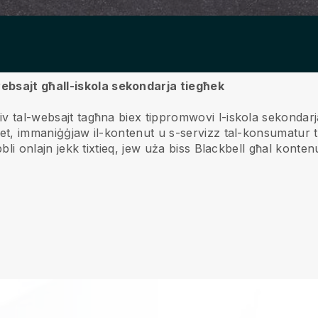
ebsajt għall-iskola sekondarja tiegħek
tiv tal-websajt tagħna biex tippromwovi l-iskola sekondarj
jjiet, immaniġġjaw il-kontenut u s-servizz tal-konsumatur 
abbli onlajn jekk tixtieq, jew uża biss Blackbell għal konten