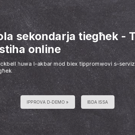
ola sekondarja tiegħek
-
T
stiha online
ackbell huwa l-akbar mod biex tippromwovi s-serviz
egħek
IPPROVA D-DEMO »
IBDA ISSA