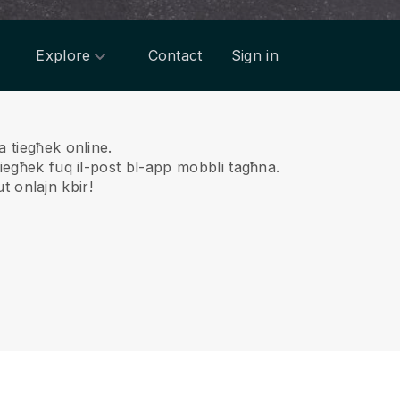
Explore
Contact
Sign in
a tiegħek online.
tiegħek fuq il-post bl-app mobbli tagħna.
ut onlajn kbir!