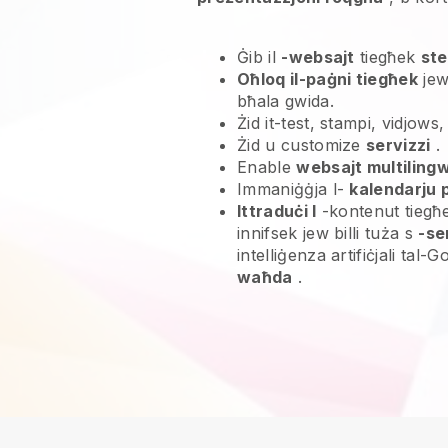
Ġib il
-websajt
tiegħek
ste
Oħloq il-paġni tiegħek
jew
bħala gwida.
Żid it-test, stampi, vidjows,
Żid u customize
servizzi
.
Enable
websajt multilingw
Immaniġġja l-
kalendarju 
Ittraduċi l
-kontenut tiegħek
innifsek jew billi tuża s
-se
intelliġenza artifiċjali tal-
waħda
.