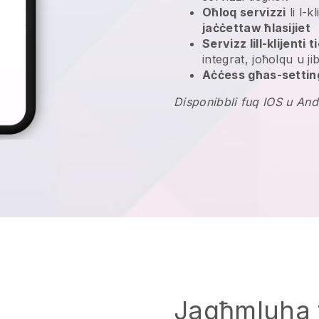
Oħloq servizzi
li l-k
jaċċettaw ħlasijiet
Servizz lill-klijenti 
integrat, joħolqu u ji
Aċċess għas-settin
Disponibbli fuq IOS u And
Jagħmluha 