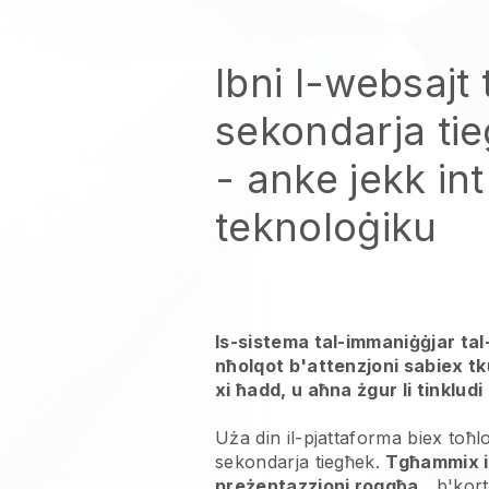
Ibni l-websajt 
sekondarja ti
- anke jekk in
teknoloġiku
Is-sistema tal-immaniġġjar ta
nħolqot b'attenzjoni sabiex tk
xi ħadd, u aħna żgur li tinkludi l
Uża din il-pjattaforma biex toħlo
sekondarja tiegħek.
Tgħammix il
preżentazzjoni roqgħa
, b'kort