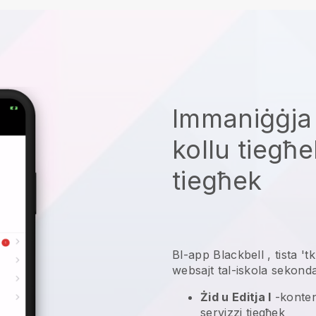
Immaniġġja 
kollu tiegħ
tiegħek
Bl-app
Blackbell
,
tista '
websajt tal-iskola sekonda
Żid u Editja l
-konten
servizzi tiegħek