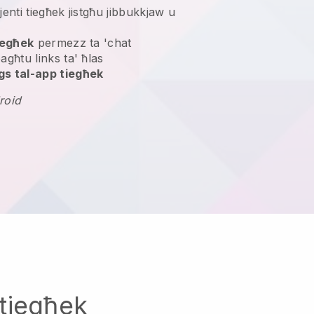
lijenti tiegħek jistgħu jibbukkjaw u
tiegħek
permezz ta 'chat
bagħtu links ta' ħlas
gs tal-app tiegħek
roid
tiegħek