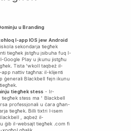
Dominju u Branding
toħloq l-app IOS jew Android
l-iskola sekondarja tiegħek
jenti tiegħek jistgħu jsibuha fuq l-
l-Google Play u jkunu jistgħu
għek. Tista 'wkoll taqbeż il-
app nattiv tagħna: il-klijenti
pp ġenerali Blackbell fejn ikunu
 tiegħek.
minju tiegħek stess
- Ir-
u tiegħek stess ma '
Blackbell
arsa professjonali u ċara għan-
rja tiegħek.
Billi tixtri l-isem
Blackbell
, aqbeż il-
 u ġib il-websajt tiegħek .com fi
x-xogħol għalik.