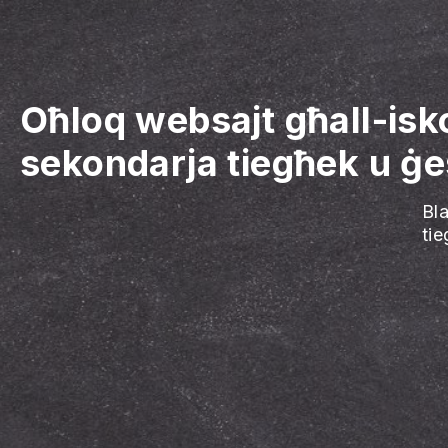
Oħloq websajt għall-isk
sekondarja tiegħek u ġe
Bl
ti