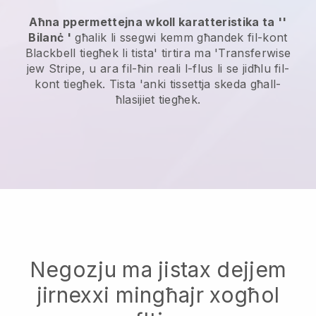
Aħna ppermettejna wkoll karatteristika ta ''
Bilanċ '
għalik li ssegwi kemm għandek fil-kont
Blackbell
tiegħek li tista' tirtira ma 'Transferwise
jew Stripe, u ara fil-ħin reali l-flus li se jidħlu fil-
kont tiegħek. Tista 'anki tissettja skeda għall-
ħlasijiet tiegħek.
Negozju ma jistax dejjem
jirnexxi mingħajr xogħol