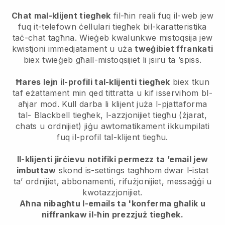
Chat mal-klijent tiegħek
fil-ħin reali fuq il-web jew
fuq it-telefown ċellulari tiegħek bil-karatteristika
taċ-chat tagħna. Wieġeb kwalunkwe mistoqsija jew
kwistjoni immedjatament u uża
tweġibiet ffrankati
biex twieġeb għall-mistoqsijiet li jsiru ta ’spiss.
Ħares lejn il-profili tal-klijenti tiegħek
biex tkun
taf eżattament min qed tittratta u kif isservihom bl-
aħjar mod. Kull darba li klijent juża l-pjattaforma
tal-
Blackbell
tiegħek, l-azzjonijiet tiegħu (żjarat,
chats u ordnijiet) jiġu awtomatikament ikkumpilati
fuq il-profil tal-klijent tiegħu.
Il-klijenti jirċievu notifiki permezz ta ’email jew
imbuttaw
skond is-settings tagħhom dwar l-istat
ta’ ordnijiet, abbonamenti, rifużjonijiet, messaġġi u
kwotazzjonijiet.
Aħna nibagħtu l-emails ta 'konferma għalik u
niffrankaw il-ħin prezzjuż tiegħek.