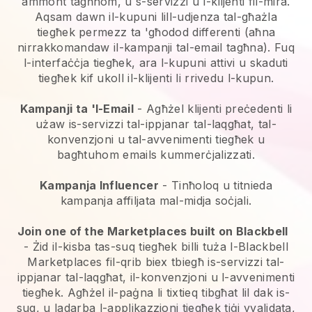
ammont tagħhom, u s-servizzi u l-klijenti fil-mira.
Aqsam dawn il-kupuni lill-udjenza tal-għażla
tiegħek permezz ta 'għodod differenti (aħna
nirrakkomandaw il-kampanji tal-email tagħna). Fuq
l-interfaċċja tiegħek, ara l-kupuni attivi u skaduti
tiegħek kif ukoll il-klijenti li rrivedu l-kupun.
Kampanji ta 'l-Email
-
Agħżel klijenti preċedenti li
użaw is-servizzi tal-ippjanar tal-laqgħat, tal-
konvenzjoni u tal-avvenimenti tiegħek u
bagħtuhom emails kummerċjalizzati.
Kampanja Influencer
- Tinħoloq u titnieda
kampanja affiljata mal-midja soċjali.
Join one of the Marketplaces built on Blackbell
-
Żid il-kisba tas-suq tiegħek billi tuża l-Blackbell
Marketplaces fil-qrib biex tbiegħ is-servizzi tal-
ippjanar tal-laqgħat, il-konvenzjoni u l-avvenimenti
tiegħek.
Agħżel il-paġna li tixtieq tibgħat lil dak is-
suq, u ladarba l-applikazzjoni tiegħek tiġi vvalidata,