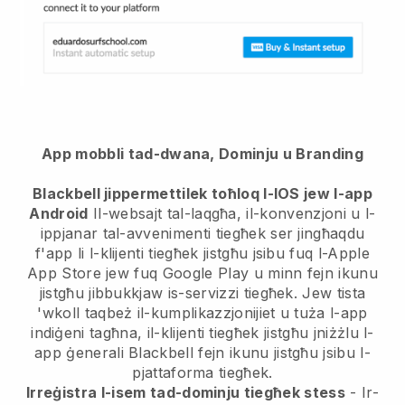
App mobbli tad-dwana, Dominju u Branding
Blackbell jippermettilek toħloq l-IOS jew l-app
Android
Il-websajt tal-laqgħa, il-konvenzjoni u l-
ippjanar tal-avvenimenti tiegħek ser jingħaqdu
f'app
li l-klijenti tiegħek jistgħu jsibu fuq l-Apple
App Store jew fuq Google Play u minn fejn ikunu
jistgħu jibbukkjaw is-servizzi tiegħek. Jew tista
'wkoll taqbeż il-kumplikazzjonijiet u tuża l-app
indiġeni tagħna, il-klijenti tiegħek jistgħu jniżżlu l-
app ġenerali
Blackbell
fejn ikunu jistgħu jsibu l-
pjattaforma tiegħek.
Irreġistra l-isem tad-dominju tiegħek stess
- Ir-