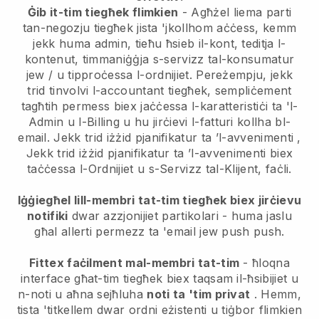
Ġib it-tim tiegħek flimkien
- Agħżel liema parti
tan-negozju tiegħek jista 'jkollhom aċċess, kemm
jekk huma admin, tieħu ħsieb il-kont, teditja l-
kontenut, timmaniġġja s-servizz tal-konsumatur
jew / u tipproċessa l-ordnijiet. Pereżempju, jekk
trid tinvolvi l-accountant tiegħek, sempliċement
tagħtih permess biex jaċċessa l-karatteristiċi ta 'l-
Admin u l-Billing u hu jirċievi l-fatturi kollha bl-
email.
Jekk trid iżżid pjanifikatur ta ’l-avvenimenti
,
Jekk trid iżżid pjanifikatur ta ’l-avvenimenti
biex
taċċessa l-Ordnijiet u s-Servizz tal-Klijent, faċli.
Iġġiegħel lill-membri tat-tim tiegħek biex jirċievu
notifiki
dwar azzjonijiet partikolari - huma jaslu
għal allerti permezz ta 'email jew push push.
Fittex faċilment mal-membri tat-tim
- ħloqna
interface għat-tim tiegħek biex taqsam il-ħsibijiet u
n-noti u aħna sejħluha
noti ta 'tim privat
. Hemm,
tista 'titkellem dwar ordni eżistenti u tiġbor flimkien