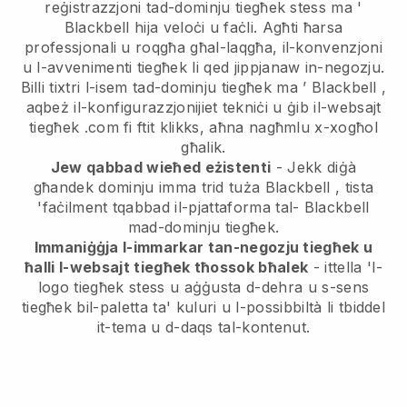
reġistrazzjoni tad-dominju tiegħek stess ma '
Blackbell
hija veloċi u faċli.
Agħti ħarsa
professjonali u roqgħa għal-laqgħa, il-konvenzjoni
u l-avvenimenti tiegħek li qed jippjanaw in-negozju.
Billi tixtri l-isem tad-dominju tiegħek ma ’
Blackbell
,
aqbeż il-konfigurazzjonijiet tekniċi u ġib il-websajt
tiegħek .com fi ftit klikks, aħna nagħmlu x-xogħol
għalik.
Jew qabbad wieħed eżistenti
- Jekk diġà
għandek dominju imma trid tuża
Blackbell
, tista
'faċilment tqabbad il-pjattaforma tal-
Blackbell
mad-dominju tiegħek.
Immaniġġja l-immarkar tan-negozju tiegħek u
ħalli l-websajt tiegħek tħossok bħalek
- ittella 'l-
logo tiegħek stess u aġġusta d-dehra u s-sens
tiegħek bil-paletta ta' kuluri u l-possibbiltà li tbiddel
it-tema u d-daqs tal-kontenut.