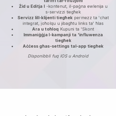
tariffi tar-rifużjoni
Żid u Editja l
-kontenut, il-paġna ewlenija u
s-servizzi tiegħek
Servizz lill-klijenti tiegħek
permezz ta 'chat
integrat, joħolqu u jibagħtu links ta' ħlas
Ara u toħloq
Kupuni ta 'Skont
Immaniġġja l-kampanji ta 'influwenza
tiegħek
Aċċess għas-settings tal-app tiegħek
Disponibbli fuq IOS u Android