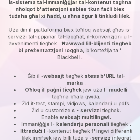
Is-sistema tal-immaniġġjar tal-kontenut tagħna
nħolqot b'attenzjoni sabiex tkun faċli biex
tużaha għal xi ħadd, u aħna żgur li tinkludi lilek.
Uża din il-pjattaforma biex toħloq websajt għas
is-
servizzi tal-ippjanar tal-laqgħat, il-konvenzjoni u l-
avvenimenti tiegħek
.
Ħawwad lill-klijenti tiegħek
bi preżentazzjoni roqgħa,
b'korteżija ta '
Blackbell
.
Ġib il
-websajt
tiegħek
stess b'URL
tal-
marka
.
Oħloq il-paġni tiegħek
jew uża l-
mudelli
tagħna bħala gwida.
Żid it-test, stampi, vidjows, kalendarji u pdfs.
Żid u customize
s
-
servizzi
tiegħek.
Enable
websajt multilingwi.
Immaniġġja l-
kalendarju personali
tiegħek
.
Ittraduċi l
-kontenut tiegħek f'lingwi differenti
lilek innifsek jew billi tuża s
-servizz
integrat