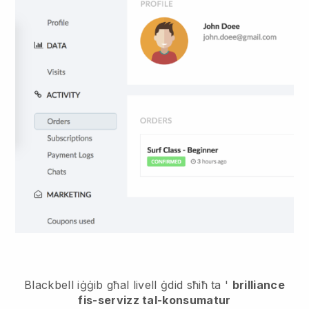
Blackbell iġġib għal livell ġdid sħiħ ta '
brilliance
fis-servizz tal-konsumatur