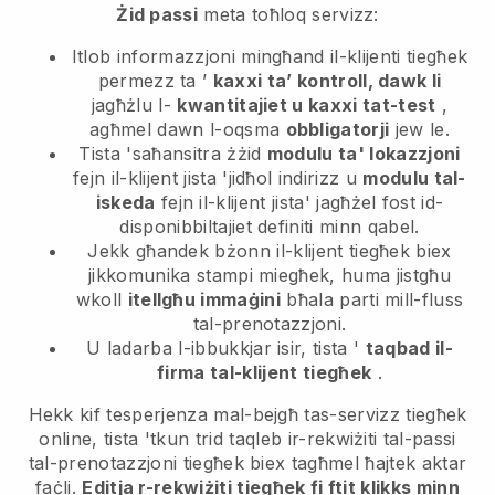
Żid passi
meta toħloq servizz:
Itlob informazzjoni mingħand il-klijenti tiegħek
permezz ta ’
kaxxi ta’ kontroll, dawk li
jagħżlu l-
kwantitajiet u kaxxi tat-test
,
agħmel dawn l-oqsma
obbligatorji
jew le.
Tista 'saħansitra żżid
modulu ta' lokazzjoni
fejn il-klijent jista 'jidħol indirizz u
modulu tal-
iskeda
fejn il-klijent jista' jagħżel fost id-
disponibbiltajiet definiti minn qabel.
Jekk għandek bżonn il-klijent tiegħek biex
jikkomunika stampi miegħek, huma jistgħu
wkoll
itellgħu immaġini
bħala parti mill-fluss
tal-prenotazzjoni.
U ladarba l-ibbukkjar isir, tista '
taqbad il-
firma tal-klijent tiegħek
.
Hekk kif tesperjenza mal-bejgħ tas-servizz tiegħek
online, tista 'tkun trid taqleb ir-rekwiżiti tal-passi
tal-prenotazzjoni tiegħek biex tagħmel ħajtek aktar
faċli.
Editja r-rekwiżiti tiegħek fi ftit klikks minn