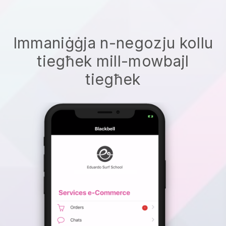
Immaniġġja n-negozju kollu
tiegħek mill-mowbajl
tiegħek