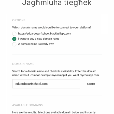
Jagħmluha tiegħek