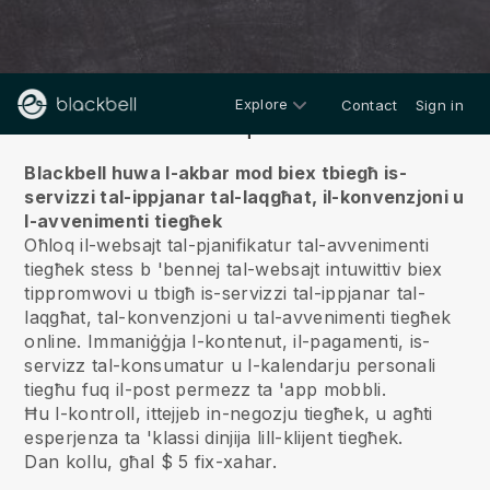
Explore
Contact
Sign in
Fuqna
Blackbell huwa l-akbar mod biex tbiegħ is-
servizzi tal-ippjanar tal-laqgħat, il-konvenzjoni u
l-avvenimenti tiegħek
Oħloq il-websajt tal-pjanifikatur tal-avvenimenti
tiegħek stess b 'bennej tal-websajt intuwittiv biex
tippromwovi u tbigħ is-servizzi tal-ippjanar tal-
laqgħat, tal-konvenzjoni u tal-avvenimenti tiegħek
online.
Immaniġġja l-kontenut, il-pagamenti, is-
servizz tal-konsumatur u l-kalendarju personali
tiegħu fuq il-post permezz ta 'app mobbli.
Ħu l-kontroll, ittejjeb in-negozju tiegħek, u agħti
esperjenza ta 'klassi dinjija lill-klijent tiegħek.
Dan kollu, għal $ 5 fix-xahar.