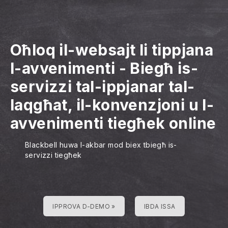
Oħloq il-websajt li tippjana
l-avvenimenti
-
Biegħ is-
servizzi tal-ippjanar tal-
laqgħat, il-konvenzjoni u l-
avvenimenti tiegħek online
Blackbell huwa l-akbar mod biex tbiegħ is-
servizzi tiegħek
IPPROVA D-DEMO »
IBDA ISSA