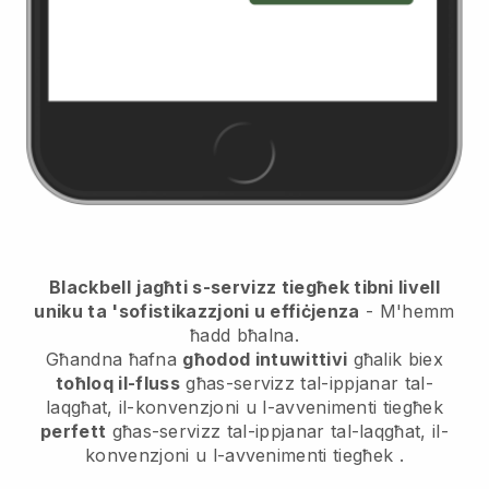
Blackbell
jagħti s-servizz tiegħek tibni livell
uniku ta 'sofistikazzjoni u effiċjenza
- M'hemm
ħadd bħalna.
Għandna ħafna
għodod intuwittivi
għalik biex
toħloq il-fluss
għas-servizz tal-ippjanar tal-
laqgħat, il-konvenzjoni u l-avvenimenti tiegħek
perfett
għas-servizz tal-ippjanar tal-laqgħat, il-
konvenzjoni u l-avvenimenti tiegħek
.