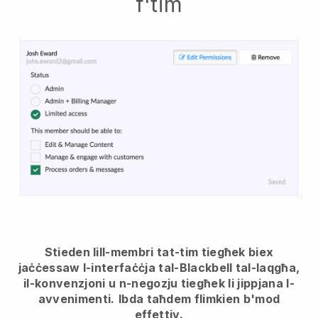
f'tim
Stieden lill-membri tat-tim tiegħek biex
jaċċessaw l-interfaċċja tal-Blackbell tal-laqgħa,
il-konvenzjoni u n-negozju tiegħek li jippjana l-
avvenimenti.
Ibda taħdem flimkien b'mod
effettiv.