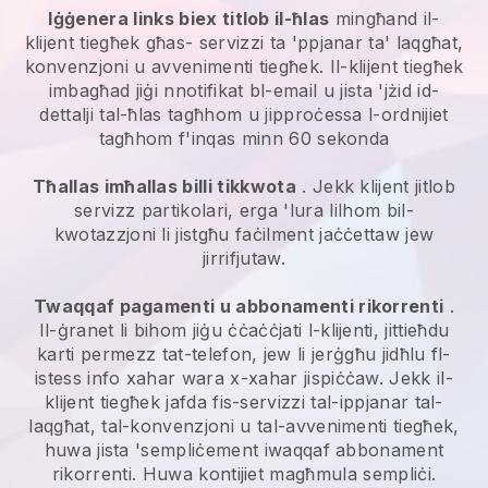
Iġġenera links biex titlob il-ħlas
mingħand il-
klijent tiegħek għas-
servizzi ta 'ppjanar ta' laqgħat,
konvenzjoni u avvenimenti
tiegħek. Il-klijent tiegħek
imbagħad jiġi nnotifikat bl-email u jista 'jżid id-
dettalji tal-ħlas tagħhom u jipproċessa l-ordnijiet
tagħhom f'inqas minn 60 sekonda
Tħallas imħallas billi tikkwota
. Jekk klijent jitlob
servizz partikolari, erga 'lura lilhom bil-
kwotazzjoni li jistgħu faċilment jaċċettaw jew
jirrifjutaw.
Twaqqaf pagamenti u abbonamenti rikorrenti
.
Il-ġranet li bihom jiġu ċċaċċjati l-klijenti, jittieħdu
karti permezz tat-telefon, jew li jerġgħu jidħlu fl-
istess info xahar wara x-xahar jispiċċaw.
Jekk il-
klijent tiegħek jafda fis-servizzi tal-ippjanar tal-
laqgħat, tal-konvenzjoni u tal-avvenimenti tiegħek,
huwa jista 'sempliċement iwaqqaf abbonament
rikorrenti.
Huwa kontijiet magħmula sempliċi.