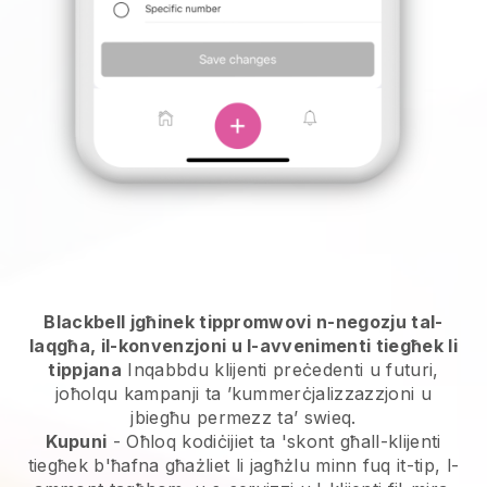
Blackbell jgħinek tippromwovi n-negozju tal-
laqgħa, il-konvenzjoni u l-avvenimenti tiegħek li
tippjana
Inqabbdu klijenti preċedenti u futuri,
joħolqu kampanji ta ’kummerċjalizzazzjoni u
jbiegħu permezz ta’ swieq.
Kupuni
- Oħloq kodiċijiet ta 'skont għall-klijenti
tiegħek b'ħafna għażliet li jagħżlu minn fuq it-tip, l-