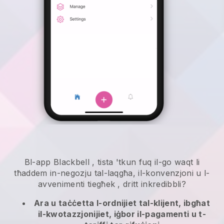
Bl-app
Blackbell
,
tista 'tkun fuq il-go waqt li
tħaddem in-negozju tal-laqgħa, il-konvenzjoni u l-
avvenimenti tiegħek
, dritt inkredibbli?
Ara u taċċetta l-ordnijiet tal-klijent, ibgħat
il-kwotazzjonijiet, iġbor il-pagamenti u t-