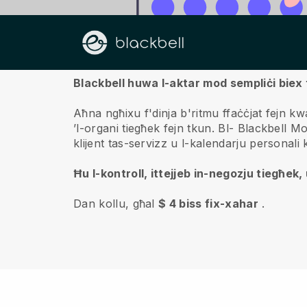
Fuqna
Blackbell huwa l-aktar mod sempliċi biex 
Aħna ngħixu f'dinja b'ritmu ffaċċjat fejn kwa
’l-organi tiegħek fejn tkun.
Bl-
Blackbell
Mob
klijent tas-servizz u l-kalendarju personal
Ħu l-kontroll, ittejjeb in-negozju tiegħek, u
Dan kollu, għal
$ 4 biss fix-xahar
.