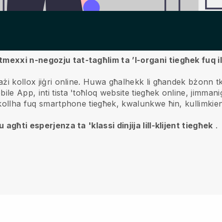
tmexxi n-negozju tat-tagħlim ta ’l-organi tiegħek fuq 
żi kollox jiġri online.
Huwa għalhekk li għandek bżonn tku
ile App, inti tista 'toħloq website tiegħek online, jimman
i kollha fuq smartphone tiegħek, kwalunkwe ħin, kullimkien
 agħti esperjenza ta 'klassi dinjija lill-klijent tiegħek
.