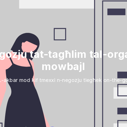
zju tat-tagħlim tal-orga
mowbajl
L-akbar mod kif tmexxi n-negozju tiegħek on-the-g