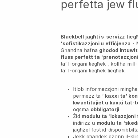
perfetta jew f
Blackbell
jagħti s-servizz tiegħ
'sofistikazzjoni u effiċjenza
- 
Għandna ħafna
għodod intuwit
fluss perfett ta 'prenotazzjon
ta’ l-organi tiegħek
, kollha mill
ta’ l-organi tiegħek
tiegħek.
Itlob informazzjoni mingħand
permezz ta ’
kaxxi ta’ kon
kwantitajiet u kaxxi tat-t
oqsma
obbligatorji
Żid
modulu ta 'lokazzjoni
f
indirizz u
modulu ta 'sked
jagħżel fost id-disponibbilta
Jekk għandek bżonn il-klij