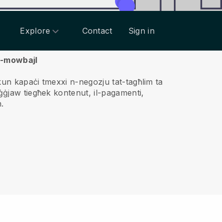
Explore
Contact
Sign in
il-mowbajl
n kapaċi tmexxi n-negozju tat-tagħlim ta
iġġjaw tiegħek kontenut, il-pagamenti,
.