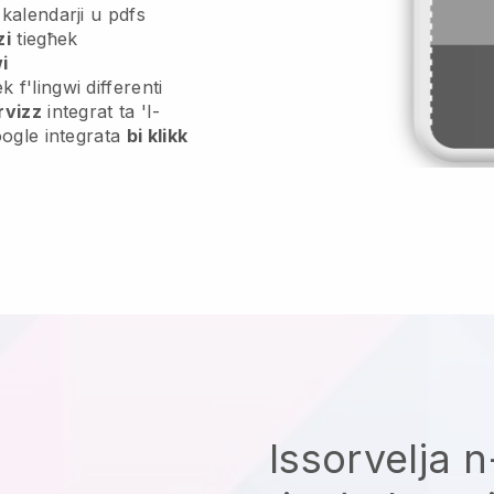
, kalendarji u pdfs
zi
tiegħek
i
 f'lingwi differenti
rvizz
integrat ta 'l-
Google integrata
bi klikk
Issorvelja 