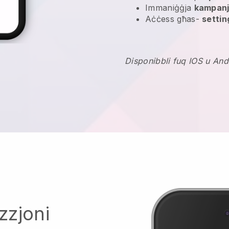
Immaniġġja
kampanj
Aċċess għas-
settin
Disponibbli fuq IOS u And
zzjoni