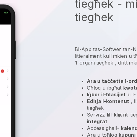
tiegħek - m
tiegħek
Bl-App tas-Softwer tan-Neg
litteralment kullimkien u
t
’l-organi tiegħek
, dritt in
Ara u taċċetta l-ordn
Oħloq u ibgħat
kwota
Iġbor il-ħlasijiet
u l
Editja l-kontenut
, i
tiegħek
Servizz lill-klijenti 
integrat
Aċċess għall-
kalend
Ara u toħloq
kupuni 