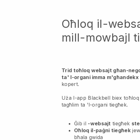
Oħloq il-websa
mill-mowbajl t
Trid toħloq websajt għan-nego
ta' l-organi imma m'għandekx
kopert.
Uża l-app Blackbell biex toħloq 
tagħlim ta 'l-organi tiegħek.
Ġib il
-websajt
tiegħek
ste
Oħloq il-paġni tiegħek
jew
bħala gwida