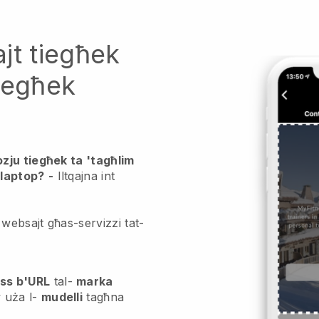
jt tiegħek
iegħek
zju tiegħek ta 'tagħlim
 laptop?
-
Iltqajna int
websajt għas-servizzi tat-
ss b'URL
tal-
marka
 uża l-
mudelli
tagħna