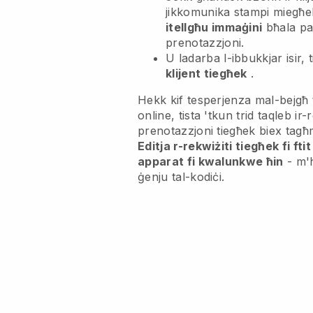
jikkomunika stampi miegħe
itellgħu immaġini
bħala par
prenotazzjoni.
U ladarba l-ibbukkjar isir, t
klijent tiegħek
.
Hekk kif tesperjenza mal-bejgħ 
online, tista 'tkun trid taqleb ir-r
prenotazzjoni tiegħek biex tagħm
Editja r-rekwiżiti tiegħek fi ft
apparat fi kwalunkwe ħin
- m'
ġenju tal-kodiċi.