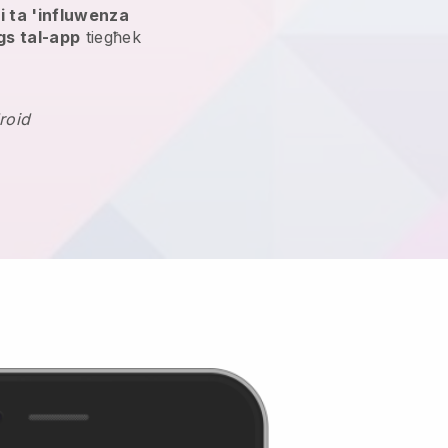
i ta 'influwenza
gs tal-app
tiegħek
roid