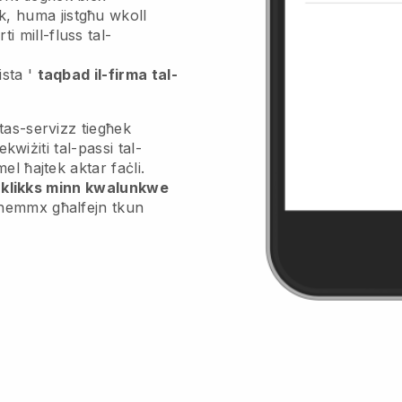
k, huma jistgħu wkoll
ti mill-fluss tal-
ista '
taqbad il-firma tal-
tas-servizz tiegħek
ekwiżiti tal-passi tal-
el ħajtek aktar faċli.
it klikks minn kwalunkwe
hemmx għalfejn tkun