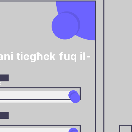
ni tiegħek fuq il-
o