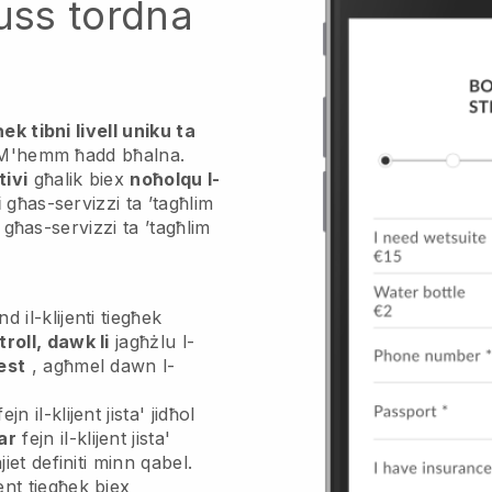
luss tordna
ek tibni livell uniku ta
M'hemm ħadd bħalna.
tivi
għalik biex
noħolqu l-
i
għas-servizzi ta ’tagħlim
-
għas-servizzi ta ’tagħlim
 il-klijenti tiegħek
troll, dawk li
jagħżlu l-
est
, agħmel dawn l-
ejn il-klijent jista' jidħol
ar
fejn il-klijent jista'
jiet definiti minn qabel.
ent tiegħek biex