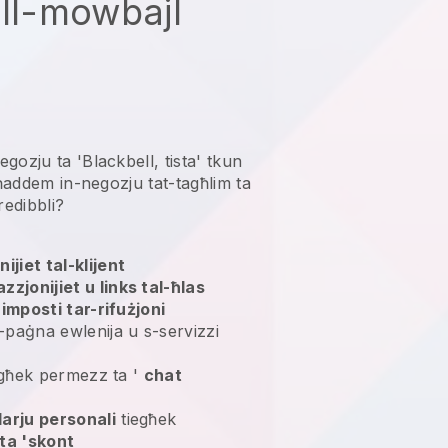
ill-mowbajl
ozju ta 'Blackbell, tista' tkun
ħaddem in-negozju tat-tagħlim ta
kredibbli?
ijiet tal-klijent
zzjonijiet u links tal-ħlas
-
imposti tar-rifużjoni
l-paġna ewlenija u s-servizzi
tiegħek permezz ta '
chat
arju personali
tiegħek
ta 'skont