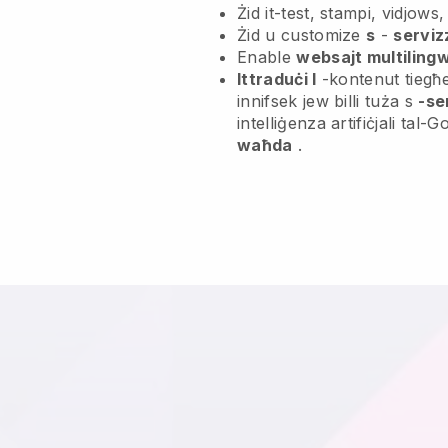
Żid it-test, stampi, vidjows
Żid u customize
s
-
serviz
Enable
websajt multilingw
Ittraduċi l
-kontenut tiegħek
innifsek jew billi tuża s
-se
intelliġenza artifiċjali tal-
waħda
.