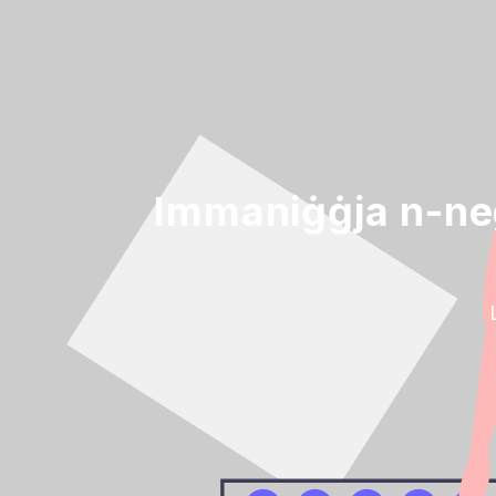
Immaniġġja n-nego