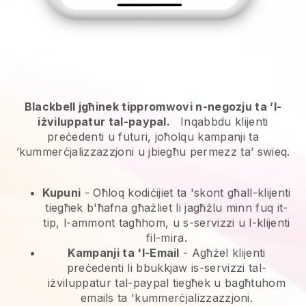
Blackbell jgħinek tippromwovi n-negozju ta ’l-
iżviluppatur tal-paypal.
Inqabbdu klijenti
preċedenti u futuri, joħolqu kampanji ta
’kummerċjalizzazzjoni u jbiegħu permezz ta’ swieq.
Kupuni
- Oħloq kodiċijiet ta 'skont għall-klijenti
tiegħek b'ħafna għażliet li jagħżlu minn fuq it-
tip, l-ammont tagħhom, u s-servizzi u l-klijenti
fil-mira.
Kampanji ta 'l-Email
-
Agħżel klijenti
preċedenti li bbukkjaw is-servizzi tal-
iżviluppatur tal-paypal tiegħek u bagħtuhom
emails ta 'kummerċjalizzazzjoni.