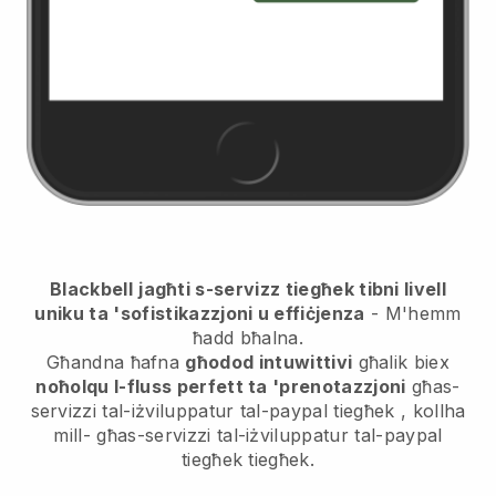
Blackbell
jagħti s-servizz tiegħek tibni livell
uniku ta 'sofistikazzjoni u effiċjenza
- M'hemm
ħadd bħalna.
Għandna ħafna
għodod intuwittivi
għalik biex
noħolqu l-fluss perfett ta 'prenotazzjoni
għas-
servizzi tal-iżviluppatur tal-paypal tiegħek
, kollha
mill-
għas-servizzi tal-iżviluppatur tal-paypal
tiegħek
tiegħek.