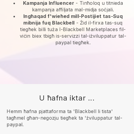
Kampanja Influencer
- Tinħoloq u titnieda
kampanja affiljata mal-midja soċjali.
Ingħaqad f'wieħed mill-Postijiet tas-Suq
mibnija fuq
Blackbell
-
Żid il-firxa tas-suq
tiegħek billi tuża l-Blackbell Marketplaces fil-
viċin biex tbigħ is-servizzi tal-iżviluppatur tal-
paypal tiegħek.
U ħafna iktar ...
Hemm ħafna pjattaforma ta 'Blackbell li tista'
tagħmel għan-negozju tiegħek ta 'żviluppatur tal-
paypal.