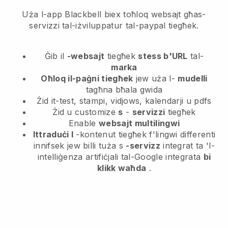
Uża l-app Blackbell biex toħloq websajt għas-
servizzi tal-iżviluppatur tal-paypal tiegħek.
Ġib il
-websajt
tiegħek
stess b'URL
tal-
marka
Oħloq il-paġni tiegħek
jew uża l-
mudelli
tagħna bħala gwida
Żid it-test, stampi, vidjows, kalendarji u pdfs
Żid u customize
s
-
servizzi
tiegħek
Enable
websajt multilingwi
Ittraduċi l
-kontenut tiegħek f'lingwi differenti
innifsek jew billi tuża s
-servizz
integrat ta 'l-
intelliġenza artifiċjali tal-Google integrata
bi
klikk waħda
.