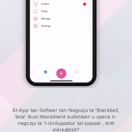
Bl-App tas-Softwer tan-Negozju ta 'Blackbell,
tista' tkun litteralment kullimkien u
opera n-
negozju ta ’l-iżviluppatur tal-paypal
, dritt
inkredibbli?