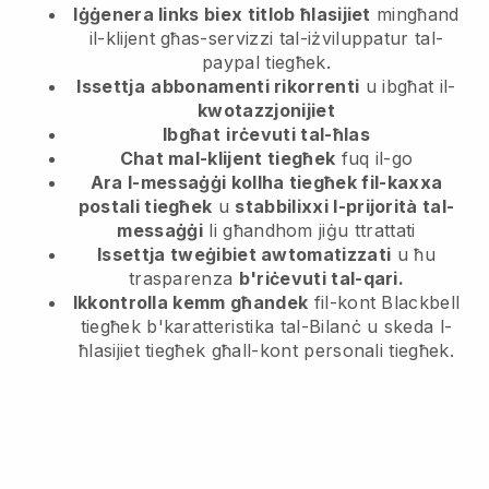
Iġġenera links biex titlob ħlasijiet
mingħand
il-klijent
għas-servizzi tal-iżviluppatur tal-
paypal tiegħek.
Issettja
abbonamenti rikorrenti
u ibgħat il-
kwotazzjonijiet
Ibgħat
irċevuti tal-ħlas
Chat mal-klijent tiegħek
fuq il-go
Ara l-messaġġi kollha tiegħek fil-kaxxa
postali tiegħek
u
stabbilixxi l-prijorità tal-
messaġġi
li għandhom jiġu ttrattati
Issettja tweġibiet awtomatizzati
u ħu
trasparenza
b'riċevuti tal-qari.
Ikkontrolla kemm għandek
fil-kont Blackbell
tiegħek b'karatteristika tal-Bilanċ u skeda l-
ħlasijiet tiegħek għall-kont personali tiegħek.