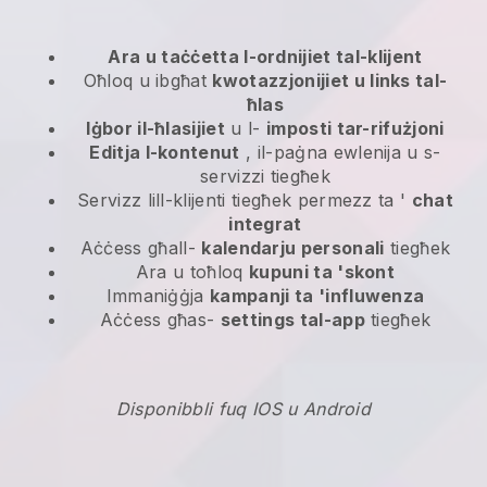
Ara u taċċetta l-ordnijiet tal-klijent
Oħloq u ibgħat
kwotazzjonijiet u links tal-
ħlas
Iġbor il-ħlasijiet
u l-
imposti tar-rifużjoni
Editja l-kontenut
, il-paġna ewlenija u s-
servizzi tiegħek
Servizz lill-klijenti tiegħek permezz ta '
chat
integrat
Aċċess għall-
kalendarju personali
tiegħek
Ara u toħloq
kupuni ta 'skont
Immaniġġja
kampanji ta 'influwenza
Aċċess għas-
settings tal-app
tiegħek
Disponibbli fuq IOS u Android