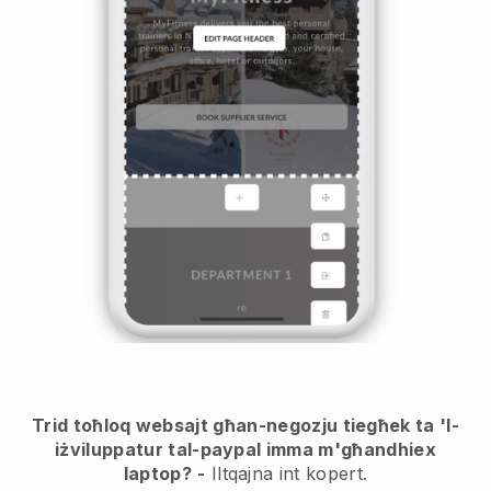
Trid toħloq websajt għan-negozju tiegħek ta 'l-
iżviluppatur tal-paypal imma m'għandhiex
laptop?
-
Iltqajna int kopert.