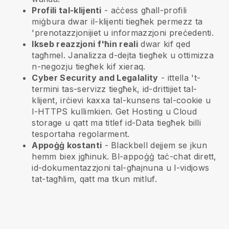
Profili tal-klijenti
- aċċess għall-profili
miġbura dwar il-klijenti tiegħek permezz ta
'prenotazzjonijiet u informazzjoni preċedenti.
Ikseb reazzjoni f'ħin reali
dwar kif qed
tagħmel. Janalizza d-dejta tiegħek u ottimizza
n-negozju tiegħek kif xieraq.
Cyber Security and Legalality
- ittella 't-
termini tas-servizz tiegħek, id-drittijiet tal-
klijent, irċievi kaxxa tal-kunsens tal-cookie u
l-HTTPS kullimkien. Get Hosting u Cloud
storage u qatt ma titlef id-Data tiegħek billi
tesportaha regolarment.
Appoġġ kostanti
-
Blackbell
dejjem se jkun
hemm biex jgħinuk. Bl-appoġġ taċ-chat dirett,
id-dokumentazzjoni tal-għajnuna u l-vidjows
tat-tagħlim, qatt ma tkun mitluf.