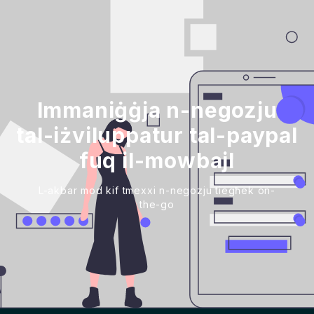
Immaniġġja n-negozju
tal-iżviluppatur tal-paypal
fuq il-mowbajl
L-akbar mod kif tmexxi n-negozju tiegħek on-
the-go