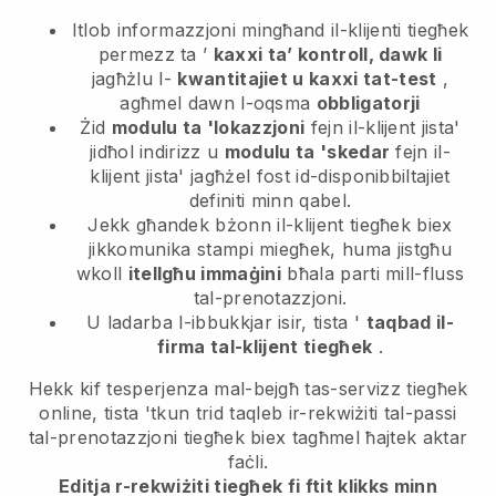
Itlob informazzjoni mingħand il-klijenti tiegħek
permezz ta ’
kaxxi ta’ kontroll, dawk li
jagħżlu l-
kwantitajiet u kaxxi tat-test
,
agħmel dawn l-oqsma
obbligatorji
Żid
modulu ta 'lokazzjoni
fejn il-klijent jista'
jidħol indirizz u
modulu ta 'skedar
fejn il-
klijent jista' jagħżel fost id-disponibbiltajiet
definiti minn qabel.
Jekk għandek bżonn il-klijent tiegħek biex
jikkomunika stampi miegħek, huma jistgħu
wkoll
itellgħu immaġini
bħala parti mill-fluss
tal-prenotazzjoni.
U ladarba l-ibbukkjar isir, tista '
taqbad il-
firma tal-klijent tiegħek
.
Hekk kif tesperjenza mal-bejgħ tas-servizz tiegħek
online, tista 'tkun trid taqleb ir-rekwiżiti tal-passi
tal-prenotazzjoni tiegħek biex tagħmel ħajtek aktar
faċli.
Editja r-rekwiżiti tiegħek fi ftit klikks minn