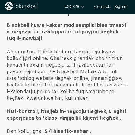
Explore
Contact
Sign in
Fuqna
Blackbell huwa l-aktar mod sempliċi biex tmexxi
n-negozju tal-iżviluppatur tal-paypal tiegħek
fuq il-mowbajl
Aħna ngħixu f'dinja b'ritmu ffaċċjat fejn kważi
kollox jiġri online.
Għalhekk għandek bżonn tkun
kapaċi tmexxi n-negozju ta 'l-iżviluppatur tal-
paypal fejn tkun.
Bl-
Blackbell
Mobile App, inti
tista 'toħloq website tiegħek online, jimmaniġġjaw
tiegħek kontenut, il-pagamenti, klijent tas-servizz u
l-kalendarju personali kollha fuq smartphone
tiegħek, kwalunkwe ħin, kullimkien.
Ħu l-kontroll, ittejjeb in-negozju tiegħek, u agħti
esperjenza ta 'klassi dinjija lill-klijent tiegħek
.
Dan kollu, għal
$ 4 biss fix-xahar
.