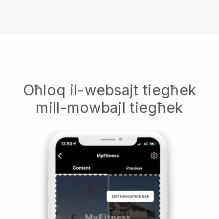
Oħloq il-websajt tiegħek
mill-mowbajl tiegħek