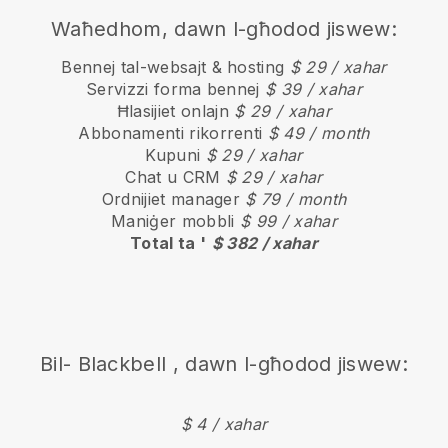
Waħedhom, dawn l-għodod jiswew:
Bennej tal-websajt & hosting
$ 29 / xahar
Servizzi forma bennej
$ 39 / xahar
Ħlasijiet onlajn
$ 29 / xahar
Abbonamenti rikorrenti
$ 49 / month
Kupuni
$ 29 / xahar
Chat u CRM
$ 29 / xahar
Ordnijiet manager
$ 79 / month
Maniġer mobbli
$ 99 / xahar
Total ta '
$ 382 / xahar
Bil-
Blackbell
, dawn l-għodod jiswew:
$ 4 / xahar