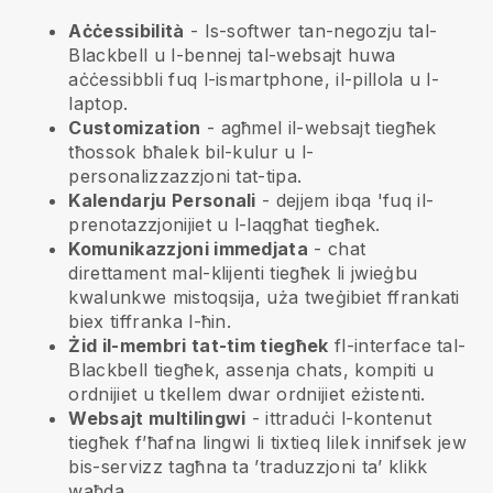
Aċċessibilità
- Is-softwer tan-negozju tal-
Blackbell
u l-bennej tal-websajt huwa
aċċessibbli fuq l-ismartphone, il-pillola u l-
laptop.
Customization
- agħmel il-websajt tiegħek
tħossok bħalek bil-kulur u l-
personalizzazzjoni tat-tipa.
Kalendarju Personali
- dejjem ibqa 'fuq il-
prenotazzjonijiet u l-laqgħat tiegħek.
Komunikazzjoni immedjata
- chat
direttament mal-klijenti tiegħek li jwieġbu
kwalunkwe mistoqsija, uża tweġibiet ffrankati
biex tiffranka l-ħin.
Żid il-membri tat-tim tiegħek
fl-interface tal-
Blackbell
tiegħek, assenja chats, kompiti u
ordnijiet u tkellem dwar ordnijiet eżistenti.
Websajt multilingwi
- ittraduċi l-kontenut
tiegħek f’ħafna lingwi li tixtieq lilek innifsek jew
bis-servizz tagħna ta ’traduzzjoni ta’ klikk
waħda.