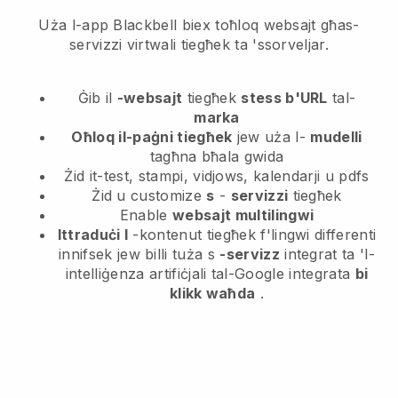
Uża l-app Blackbell biex toħloq websajt għas-
servizzi virtwali tiegħek ta 'ssorveljar.
Ġib il
-websajt
tiegħek
stess b'URL
tal-
marka
Oħloq il-paġni tiegħek
jew uża l-
mudelli
tagħna bħala gwida
Żid it-test, stampi, vidjows, kalendarji u pdfs
Żid u customize
s
-
servizzi
tiegħek
Enable
websajt multilingwi
Ittraduċi l
-kontenut tiegħek f'lingwi differenti
innifsek jew billi tuża s
-servizz
integrat ta 'l-
intelliġenza artifiċjali tal-Google integrata
bi
klikk waħda
.