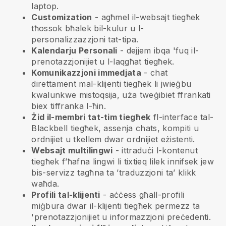
laptop.
Customization
- agħmel il-websajt tiegħek
tħossok bħalek bil-kulur u l-
personalizzazzjoni tat-tipa.
Kalendarju Personali
- dejjem ibqa 'fuq il-
prenotazzjonijiet u l-laqgħat tiegħek.
Komunikazzjoni immedjata
- chat
direttament mal-klijenti tiegħek li jwieġbu
kwalunkwe mistoqsija, uża tweġibiet ffrankati
biex tiffranka l-ħin.
Żid il-membri tat-tim tiegħek
fl-interface tal-
Blackbell
tiegħek, assenja chats, kompiti u
ordnijiet u tkellem dwar ordnijiet eżistenti.
Websajt multilingwi
- ittraduċi l-kontenut
tiegħek f’ħafna lingwi li tixtieq lilek innifsek jew
bis-servizz tagħna ta ’traduzzjoni ta’ klikk
waħda.
Profili tal-klijenti
- aċċess għall-profili
miġbura dwar il-klijenti tiegħek permezz ta
'prenotazzjonijiet u informazzjoni preċedenti.