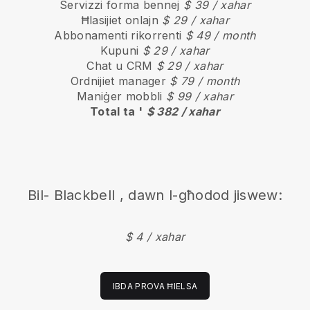
Servizzi forma bennej
$ 39 / xahar
Ħlasijiet onlajn
$ 29 / xahar
Abbonamenti rikorrenti
$ 49 / month
Kupuni
$ 29 / xahar
Chat u CRM
$ 29 / xahar
Ordnijiet manager
$ 79 / month
Maniġer mobbli
$ 99 / xahar
Total ta '
$ 382 / xahar
Bil-
Blackbell
, dawn l-għodod jiswew:
$ 4 / xahar
IBDA PROVA ĦIELSA