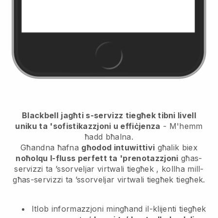
Blackbell
jagħti s-servizz tiegħek tibni livell
uniku ta 'sofistikazzjoni u effiċjenza
- M'hemm
ħadd bħalna.
Għandna ħafna
għodod intuwittivi
għalik biex
noħolqu l-fluss perfett ta 'prenotazzjoni
għas-
servizzi ta ’ssorveljar virtwali tiegħek
, kollha mill-
għas-servizzi ta ’ssorveljar virtwali tiegħek
tiegħek.
Itlob informazzjoni mingħand il-klijenti tiegħek