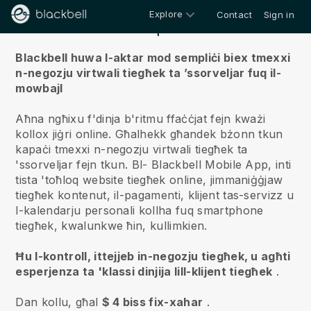
Explore
Contact
Sign in
Fuqna
Blackbell huwa l-aktar mod sempliċi biex tmexxi
n-negozju virtwali tiegħek ta ’ssorveljar fuq il-
mowbajl
Aħna ngħixu f'dinja b'ritmu ffaċċjat fejn kważi
kollox jiġri online.
Għalhekk għandek bżonn tkun
kapaċi tmexxi n-negozju virtwali tiegħek ta
'ssorveljar fejn tkun.
Bl-
Blackbell
Mobile App, inti
tista 'toħloq website tiegħek online, jimmaniġġjaw
tiegħek kontenut, il-pagamenti, klijent tas-servizz u
l-kalendarju personali kollha fuq smartphone
tiegħek, kwalunkwe ħin, kullimkien.
Ħu l-kontroll, ittejjeb in-negozju tiegħek, u agħti
esperjenza ta 'klassi dinjija lill-klijent tiegħek
.
Dan kollu, għal
$ 4 biss fix-xahar
.