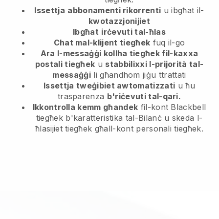
Issettja
abbonamenti rikorrenti
u ibgħat il-
kwotazzjonijiet
Ibgħat
irċevuti tal-ħlas
Chat mal-klijent tiegħek
fuq il-go
Ara l-messaġġi kollha tiegħek fil-kaxxa
postali tiegħek
u
stabbilixxi l-prijorità tal-
messaġġi
li għandhom jiġu ttrattati
Issettja tweġibiet awtomatizzati
u ħu
trasparenza
b'riċevuti tal-qari.
Ikkontrolla kemm għandek
fil-kont Blackbell
tiegħek b'karatteristika tal-Bilanċ u skeda l-
ħlasijiet tiegħek għall-kont personali tiegħek.