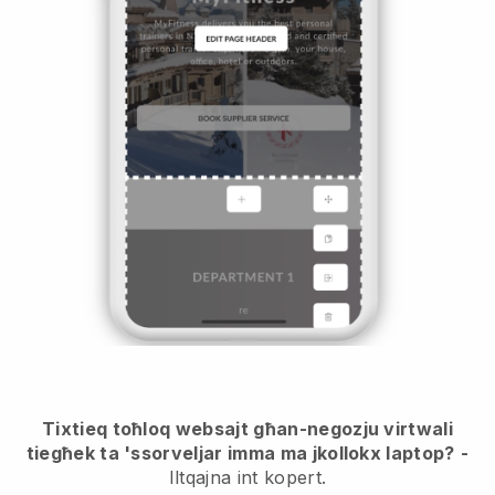
Tixtieq toħloq websajt għan-negozju virtwali
tiegħek ta 'ssorveljar imma ma jkollokx laptop?
-
Iltqajna int kopert.