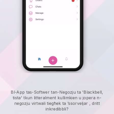
Bl-App tas-Softwer tan-Negozju ta 'Blackbell,
tista' tkun litteralment kullimkien u
jopera n-
negozju virtwali tiegħek ta ’ssorveljar
, dritt
inkredibbli?