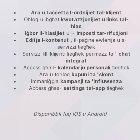
Ara u taċċetta l-ordnijiet tal-klijent
Oħloq u ibgħat
kwotazzjonijiet u links tal-
ħlas
Iġbor il-ħlasijiet
u l-
imposti tar-rifużjoni
Editja l-kontenut
, il-paġna ewlenija u s-
servizzi tiegħek
Servizz lill-klijenti tiegħek permezz ta '
chat
integrat
Aċċess għall-
kalendarju personali
tiegħek
Ara u toħloq
kupuni ta 'skont
Immaniġġja
kampanji ta 'influwenza
Aċċess għas-
settings tal-app
tiegħek
Disponibbli fuq IOS u Android