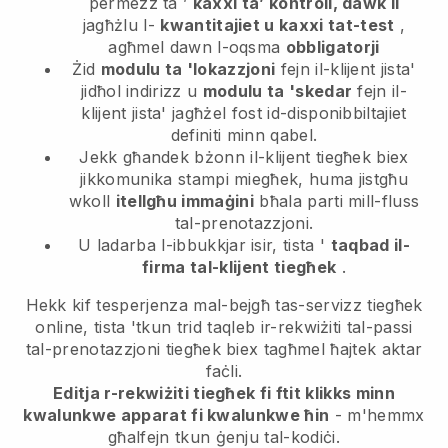
permezz ta ’
kaxxi ta’ kontroll, dawk li
jagħżlu l-
kwantitajiet u kaxxi tat-test
,
agħmel dawn l-oqsma
obbligatorji
Żid
modulu ta 'lokazzjoni
fejn il-klijent jista'
jidħol indirizz u
modulu ta 'skedar
fejn il-
klijent jista' jagħżel fost id-disponibbiltajiet
definiti minn qabel.
Jekk għandek bżonn il-klijent tiegħek biex
jikkomunika stampi miegħek, huma jistgħu
wkoll
itellgħu immaġini
bħala parti mill-fluss
tal-prenotazzjoni.
U ladarba l-ibbukkjar isir, tista '
taqbad il-
firma tal-klijent tiegħek
.
Hekk kif tesperjenza mal-bejgħ tas-servizz tiegħek
online, tista 'tkun trid taqleb ir-rekwiżiti tal-passi
tal-prenotazzjoni tiegħek biex tagħmel ħajtek aktar
faċli.
Editja r-rekwiżiti tiegħek fi ftit klikks minn
kwalunkwe apparat fi kwalunkwe ħin
- m'hemmx
għalfejn tkun ġenju tal-kodiċi.