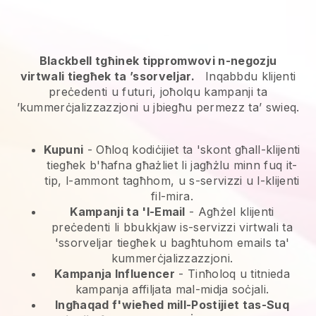
Blackbell tgħinek tippromwovi n-negozju
virtwali tiegħek ta ’ssorveljar.
Inqabbdu klijenti
preċedenti u futuri, joħolqu kampanji ta
’kummerċjalizzazzjoni u jbiegħu permezz ta’ swieq.
Kupuni
- Oħloq kodiċijiet ta 'skont għall-klijenti
tiegħek b'ħafna għażliet li jagħżlu minn fuq it-
tip, l-ammont tagħhom, u s-servizzi u l-klijenti
fil-mira.
Kampanji ta 'l-Email
-
Agħżel klijenti
preċedenti li bbukkjaw is-servizzi virtwali ta
'ssorveljar tiegħek u bagħtuhom emails ta'
kummerċjalizzazzjoni.
Kampanja Influencer
- Tinħoloq u titnieda
kampanja affiljata mal-midja soċjali.
Ingħaqad f'wieħed mill-Postijiet tas-Suq