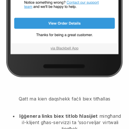
Qatt ma kien daqshekk faċli biex titħallas
Iġġenera links biex titlob ħlasijiet
mingħand
il-klijent
għas-servizzi ta ’ssorveljar virtwali
tiegħek.