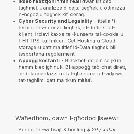
Ikseb reazzjoni f'ħin reali
dwar kif qed
tagħmel. Janalizza d-dejta tiegħek u ottimizza
n-negozju tiegħek kif xieraq.
Cyber Security and Legalality
- ittella 't-
termini tas-servizz tiegħek, id-drittijiet tal-
klijent, irċievi kaxxa tal-kunsens tal-cookie u
l-HTTPS kullimkien. Get Hosting u Cloud
storage u qatt ma titlef id-Data tiegħek billi
tesportaha regolarment.
Appoġġ kostanti
-
Blackbell
dejjem se jkun
hemm biex jgħinuk. Bl-appoġġ taċ-chat dirett,
id-dokumentazzjoni tal-għajnuna u l-vidjows
tat-tagħlim, qatt ma tkun mitluf.
Waħedhom, dawn l-għodod jiswew:
Bennej tal-websajt & hosting
$ 29 / xahar