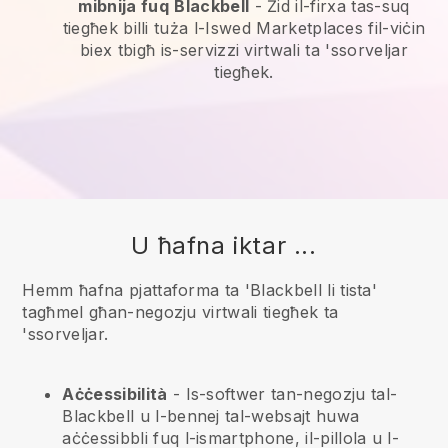
mibnija fuq
Blackbell
-
Żid il-firxa tas-suq
tiegħek billi tuża l-Iswed Marketplaces fil-viċin
biex tbigħ is-servizzi virtwali ta 'ssorveljar
tiegħek.
U ħafna iktar ...
Hemm ħafna pjattaforma ta 'Blackbell li tista'
tagħmel għan-negozju virtwali tiegħek ta
'ssorveljar.
Aċċessibilità
- Is-softwer tan-negozju tal-
Blackbell
u l-bennej tal-websajt huwa
aċċessibbli fuq l-ismartphone, il-pillola u l-