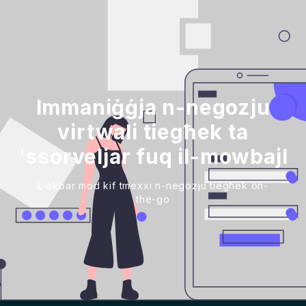
Immaniġġja n-negozju
virtwali tiegħek ta
'ssorveljar fuq il-mowbajl
L-akbar mod kif tmexxi n-negozju tiegħek on-
the-go