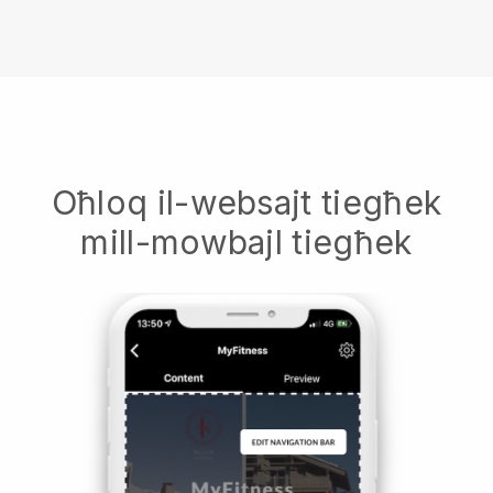
Oħloq il-websajt tiegħek
mill-mowbajl tiegħek