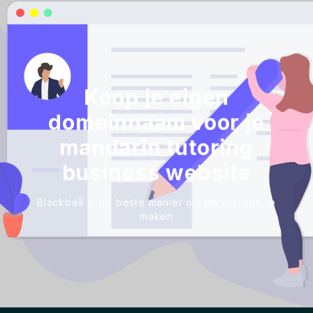
Koop je eigen
domeinnaam voor je
mandarin tutoring
business website
Blackbell is de beste manier om uw website te
maken