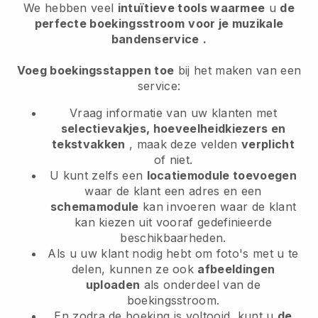
We hebben veel
intuïtieve tools waarmee
u
de
perfecte boekingsstroom
voor je muzikale
bandenservice
.
Voeg boekingsstappen toe
bij het maken van een
service:
Vraag informatie van uw klanten met
selectievakjes, hoeveelheidkiezers en
tekstvakken
, maak deze velden
verplicht
of niet.
U kunt zelfs een
locatiemodule toevoegen
waar de klant een adres en een
schemamodule
kan invoeren waar de klant
kan kiezen uit vooraf gedefinieerde
beschikbaarheden.
Als u uw klant nodig hebt om foto's met u te
delen, kunnen ze ook
afbeeldingen
uploaden
als onderdeel van de
boekingsstroom.
En zodra de boeking is voltooid, kunt u
de