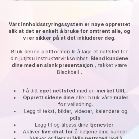
Vårt innholdsstyringssystem er nøye opprettet
slik at det er enkelt å bruke for omtrent alle, og
vi er sikker på at det inkluderer deg.
Bruk denne plattformen til å lage et nettsted for
din jutjitsu instruktørvirksomhet.
Blend kundene
dine med en slank presentasjon
, takket være
Blackbell
.
Få ditt
eget nettsted
med en
merket URL
.
Opprett sidene dine
eller bruk våre
maler
for veiledning.
Legg til tekst, bilder, videoer, kalendere og
pdfs.
Legg til og tilpass dine
tjenester
.
Aktiver
live chat for
å betjene dine kunder.
Aktiver et
flerspråklig nettsted
ved å