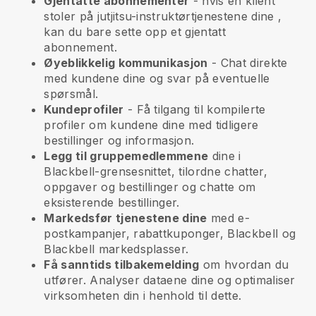
Gjentatte abonnementer
-
hvis en klient
stoler på jutjitsu-instruktørtjenestene dine
,
kan du bare sette opp et gjentatt
abonnement.
Øyeblikkelig kommunikasjon
- Chat direkte
med kundene dine og svar på eventuelle
spørsmål.
Kundeprofiler
- Få tilgang til kompilerte
profiler om kundene dine med tidligere
bestillinger og informasjon.
Legg til gruppemedlemmene
dine i
Blackbell-grensesnittet, tilordne chatter,
oppgaver og bestillinger og chatte om
eksisterende bestillinger.
Markedsfør tjenestene dine
med e-
postkampanjer, rabattkuponger,
Blackbell
og
Blackbell
markedsplasser.
Få sanntids tilbakemelding
om hvordan du
utfører. Analyser dataene dine og optimaliser
virksomheten din i henhold til dette.