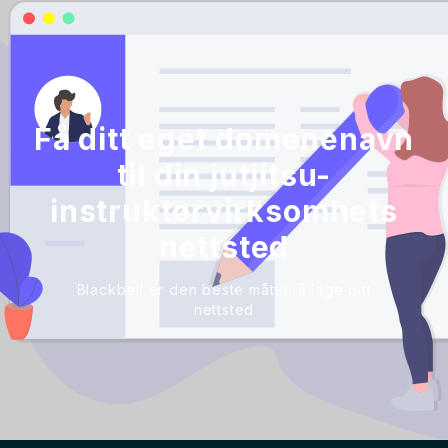
Få ditt eget domenenavn
til din jutjitsu-
instruktørvirksomhets
nettsted
Blackbell er den beste måten å lage ditt
nettsted