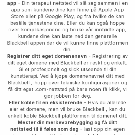
app
-
Din terapeut nettsted vil slå seg sammen i en
app
som kundene dine kan finne på Apple App
Store eller på Google Play, og fra hvilke de kan
bestille tjenestene dine. Eller du kan også hoppe
over komplikasjonene og bruke vår innfødte app,
kundene dine kan laste ned den generelle
Blackbell
appen der de vil kunne finne plattformen
din.
Registrer ditt eget domenenavn
- Registrering av
ditt eget domene med
Blackbell
er raskt og enkelt.
Gi et profesjonelt og slick utseende til din
kunstterapi.
Ved å kjøpe domenenavnet ditt med
Blackbell
, hopp over tekniske konfigurasjoner og
få ditt eget .com-nettsted på bare noen få klikk, vi
gjør jobben for deg.
Eller koble til en eksisterende
- Hvis du allerede
eier et domene, men vil bruke
Blackbell
, kan du
enkelt koble
Blackbell
plattformen til domenet ditt.
Mester din merkevarebygging og få ditt
nettsted til å føles som deg
- last opp din egen