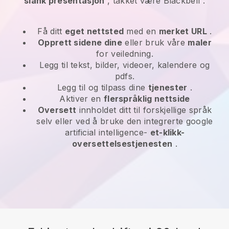
slank presentasjon
, takket være
Blackbell
.
Få ditt
eget nettsted
med en
merket URL
.
Opprett sidene dine
eller bruk våre
maler
for veiledning.
Legg til tekst, bilder, videoer, kalendere og
pdfs.
Legg til og tilpass dine
tjenester
.
Aktiver en
flerspråklig nettside
Oversett
innholdet ditt til forskjellige språk
selv eller ved å bruke den integrerte google
artificial intelligence-
et-klikk-
oversettelsestjenesten
.