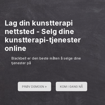
Lag din kunstterapi
nettsted
-
Selg dine
kunstterapi-tjenester
online
Blackbell er den beste måten å selge dine
tjenester på
PRØV DEMOEN »
KOM I GANG NÅ