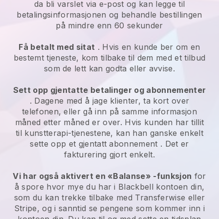
da bli varslet via e-post og kan legge til
betalingsinformasjonen og behandle bestillingen
på mindre enn 60 sekunder
Få betalt med sitat
. Hvis en kunde ber om en
bestemt tjeneste, kom tilbake til dem med et tilbud
som de lett kan godta eller avvise.
Sett opp gjentatte betalinger og abonnementer
. Dagene med å jage klienter, ta kort over
telefonen, eller gå inn på samme informasjon
måned etter måned er over.
Hvis kunden har tillit
til kunstterapi-tjenestene, kan han ganske enkelt
sette opp et gjentatt abonnement
. Det er
fakturering gjort enkelt.
Vi har også aktivert en «Balanse» -funksjon
for
å spore hvor mye du har i
Blackbell
kontoen din,
som du kan trekke tilbake med Transferwise eller
Stripe, og i sanntid se pengene som kommer inn i