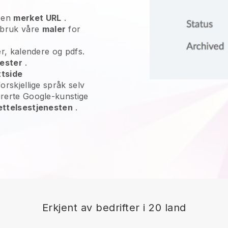
 en
merket URL
.
 bruk våre
maler
for
oer, kalendere og pdfs.
nester
.
ttside
 forskjellige språk selv
egrerte Google-kunstige
ettelsestjenesten
.
Erkjent av bedrifter i 20 land