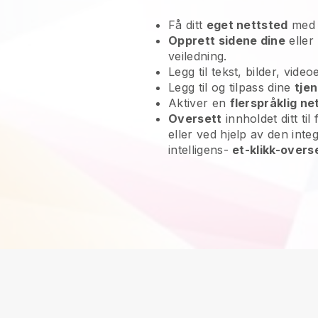
Få ditt
eget nettsted
med
Opprett sidene dine
eller
veiledning.
Legg til tekst, bilder, vide
Legg til og tilpass dine
tje
Aktiver en
flerspråklig ne
Oversett
innholdet ditt til
eller ved hjelp av den int
intelligens-
et-klikk-overs