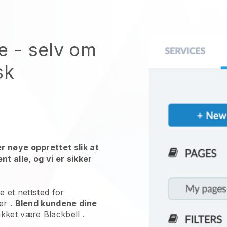
e
- selv om
sk
r nøye opprettet slik at
nt alle, og vi er sikker
e et nettsted for
er
.
Blend kundene dine
akket være
Blackbell
.