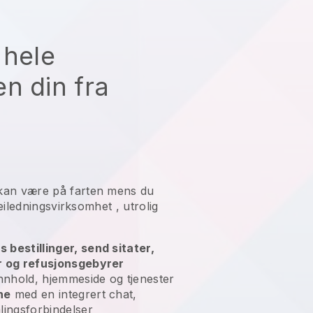
 hele
n din fra
kan være på farten mens du
eiledningsvirksomhet
, utrolig
bestillinger, send sitater,
r og refusjonsgebyrer
nnhold, hjemmeside og tjenester
ne
med en integrert chat,
lingsforbindelser