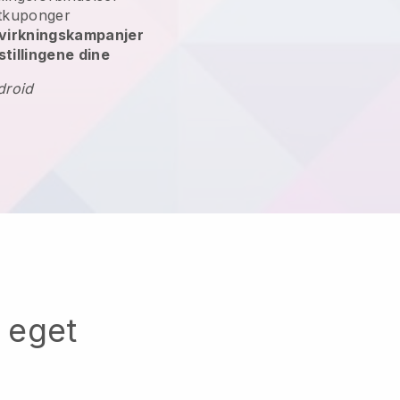
tkuponger
åvirkningskampanjer
stillingene dine
droid
t eget