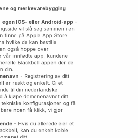
mene og merkevarebygging
n egen IOS- eller Android-app
-
ngsside vil slå seg sammen i en
n finne på Apple App Store
ra hvilke de kan bestille
 kan også hoppe over
 vår innfødte app, kundene
nerelle
Blackbell
appen der de
n din.
enenavn
- Registrering av ditt
l er raskt og enkelt.
Gi et
ende til din nederlandske
 å kjøpe domenenavnet ditt
 tekniske konfigurasjoner og få
 bare noen få klikk, vi gjør
erende
- Hvis du allerede eier et
ackbell, kan du enkelt koble
domenet ditt.