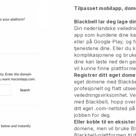
Tilpasset mobilapp, do
Blackbell
lar deg lage di
Din nederlandske veiledni
app
som kundene dine ka
eller på Google Play, og f
tjenestene dine. Eller du
komplikasjonene og bruke
dine kan laste ned den ge
vil kunne finne plattforme
Registrer ditt eget dom
eget domene med Blackbel
profesjonelt og flatt utse
veiledningsvirksomhet.
Ved
med Blackbell, hopp over
ditt eget .com-nettsted på
jobben for deg.
Eller koble til en eksist
domene, men vil bruke Bl
Blackbell-plattformen til 