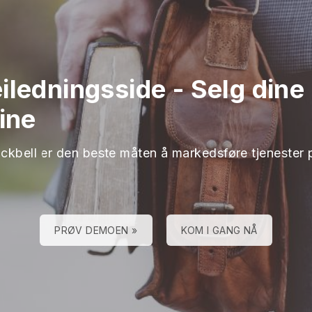
iledningsside
-
Selg dine
ine
ackbell er den beste måten å markedsføre tjenester 
PRØV DEMOEN »
KOM I GANG NÅ