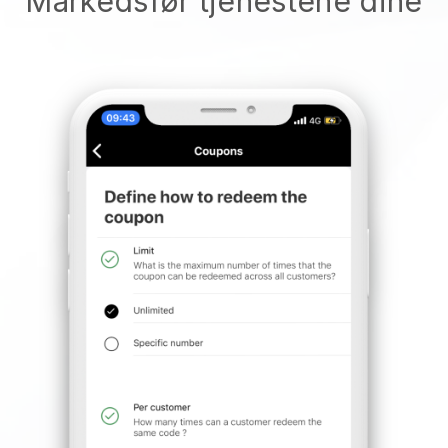
Markedsfør tjenestene dine