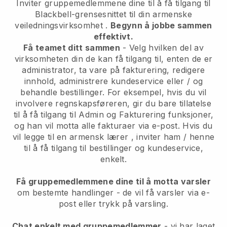
Inviter gruppemedlemmene dine til å få tilgang til
Blackbell-grensesnittet til din armenske
veiledningsvirksomhet
.
Begynn å jobbe sammen
effektivt.
Få teamet ditt sammen
- Velg hvilken del av
virksomheten din de kan få tilgang til, enten de er
administrator, ta vare på fakturering, redigere
innhold, administrere kundeservice eller / og
behandle bestillinger. For eksempel, hvis du vil
involvere regnskapsføreren, gir du bare tillatelse
til å få tilgang til Admin og Fakturering funksjoner,
og han vil motta alle fakturaer via e-post.
Hvis du
vil legge til en armensk lærer
, inviter ham / henne
til å få tilgang til bestillinger og kundeservice,
enkelt.
Få gruppemedlemmene dine til å motta varsler
om bestemte handlinger - de vil få varsler via e-
post eller trykk på varsling.
Chat enkelt med gruppemedlemmer
- vi har laget