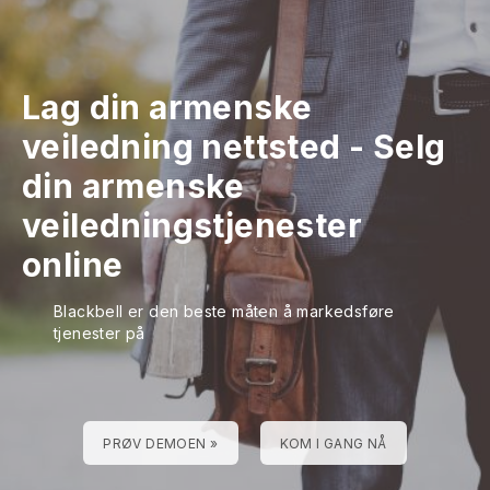
Lag din armenske
veiledning nettsted
-
Selg
din armenske
veiledningstjenester
online
Blackbell er den beste måten å markedsføre
tjenester på
PRØV DEMOEN »
KOM I GANG NÅ