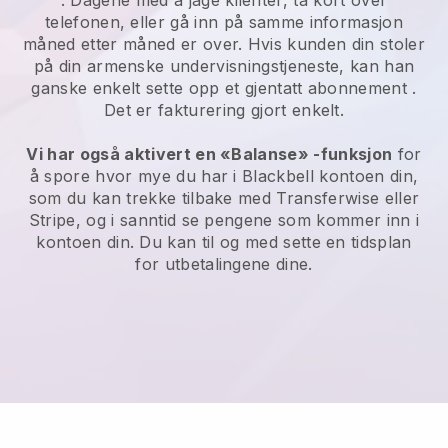
. Dagene med å jage klienter, ta kort over
telefonen, eller gå inn på samme informasjon
måned etter måned er over.
Hvis kunden din stoler
på din armenske undervisningstjeneste, kan han
ganske enkelt sette opp et gjentatt abonnement
.
Det er fakturering gjort enkelt.
Vi har også aktivert en «Balanse» -funksjon
for
å spore hvor mye du har i
Blackbell
kontoen din,
som du kan trekke tilbake med
Transferwise
eller
Stripe, og i sanntid se pengene som kommer inn i
kontoen din. Du kan til og med sette en tidsplan
for utbetalingene dine.