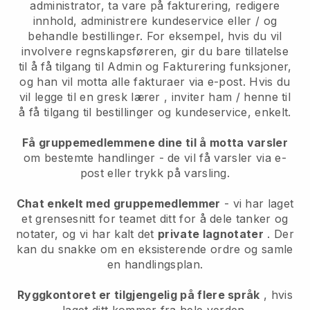
administrator, ta vare på fakturering, redigere
innhold, administrere kundeservice eller / og
behandle bestillinger. For eksempel, hvis du vil
involvere regnskapsføreren, gir du bare tillatelse
til å få tilgang til Admin og Fakturering funksjoner,
og han vil motta alle fakturaer via e-post.
Hvis du
vil legge til en gresk lærer
, inviter ham / henne til
å få tilgang til bestillinger og kundeservice, enkelt.
Få gruppemedlemmene dine til å motta varsler
om bestemte handlinger - de vil få varsler via e-
post eller trykk på varsling.
Chat enkelt med gruppemedlemmer
- vi har laget
et grensesnitt for teamet ditt for å dele tanker og
notater, og vi har kalt det
private lagnotater
. Der
kan du snakke om en eksisterende ordre og samle
en handlingsplan.
Ryggkontoret er tilgjengelig på flere språk
, hvis
laget ditt kommer fra hele verden.