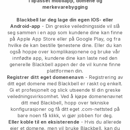
Tilpasset mobilapp, domene og
merkevarebygging
Blackbell
lar deg lage din egen IOS- eller
Android-app
-
Din greske veiledningsside vil slå
seg sammen i en app
som kundene dine kan finne
på Apple App Store eller på Google Play, og fra
hvilke de kan bestille tjenestene dine. Eller du kan
også hoppe over komplikasjonene og bruke vår
innfødte app, kundene dine kan laste ned den
generelle
Blackbell
appen der de vil kunne finne
plattformen din.
Registrer ditt eget domenenavn
- Registrering av
ditt eget domene med Blackbell er raskt og enkelt.
Gi et profesjonelt og slick utseende til din greske
veiledningsvirksomhet.
Ved å kjøpe domenenavnet
ditt med Blackbell, hopp over tekniske
konfigurasjoner og få ditt eget .com-nettsted på
bare noen få klikk, vi gjør jobben for deg.
Eller koble til en eksisterende
- Hvis du allerede
eier et domene, men vil bruke Blackbell, kan du