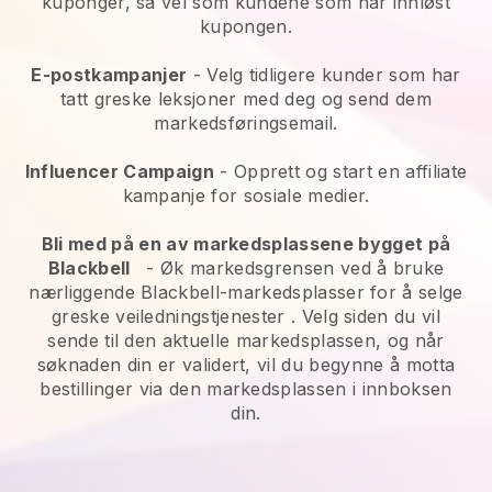
kuponger, så vel som kundene som har innløst
kupongen.
E-postkampanjer
-
Velg tidligere kunder som har
tatt greske leksjoner med deg og send dem
markedsføringsemail.
Influencer Campaign
- Opprett og start en affiliate
kampanje for sosiale medier.
Bli med på en av markedsplassene bygget på
Blackbell
-
Øk markedsgrensen ved å bruke
nærliggende Blackbell-markedsplasser for å selge
greske veiledningstjenester
. Velg siden du vil
sende til den aktuelle markedsplassen, og når
søknaden din er validert, vil du begynne å motta
bestillinger via den markedsplassen i innboksen
din.