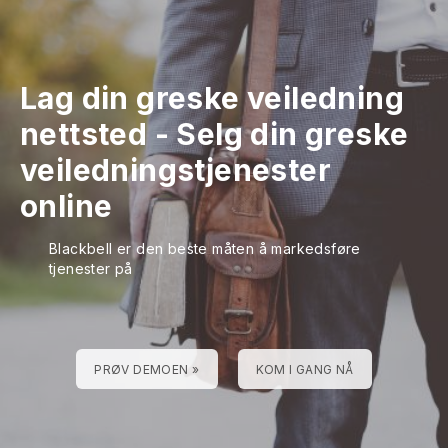
Lag din greske veiledning
nettsted
-
Selg din greske
veiledningstjenester
online
Blackbell er den beste måten å markedsføre
tjenester på
PRØV DEMOEN »
KOM I GANG NÅ