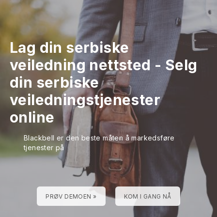
Lag din serbiske
veiledning nettsted
-
Selg
din serbiske
veiledningstjenester
online
Blackbell er den beste måten å markedsføre
tjenester på
PRØV DEMOEN »
KOM I GANG NÅ