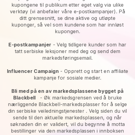
kupongene til publikum etter eget valg via ulike
verktøy (vi anbefaler våre e-postkampanjer). På
ditt grensesnitt, se dine aktive og utløpte
kuponger, så vel som kundene som har innløst
kupongen.
E-postkampanjer
-
Velg tidligere kunder som har
tatt serbiske leksjoner med deg og send dem
markedsføringsemail.
Influencer Campaign
- Opprett og start en affiliate
kampanje for sosiale medier.
Bli med på en av markedsplassene bygget på
Blackbell
-
Øk markedsgrensen ved å bruke
nærliggende Blackbell-markedsplasser for å selge
din serbiske veiledningstjenester
. Velg siden du vil
sende til den aktuelle markedsplassen, og når
søknaden din er validert, vil du begynne å motta
bestillinger via den markedsplassen i innboksen