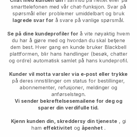
Chat med kunden din
i sanntid på nettet eller på
smarttelefonen med vår chat-funksjon. Svar på
spørsmål eller problemer umiddelbart og bruk
lagrede svar for
å svare på vanlige spørsmål.
Se på dine kundeprofiler for
å vite nøyaktig hvem
du har å gjøre med og hvordan du skal betjene
dem best. Hver gang en kunde bruker
Blackbell
plattformen, blir hans handlinger (besøk, chatter
og ordre) automatisk samlet på hans kundeprofil.
Kunder vil motta varsler via e-post eller trykke
på deres innstillinger om status for bestillinger,
abonnementer, refusjoner, meldinger og
anførselstegn.
Vi sender bekreftelsesemailene for deg og
sparer din verdifulle tid.
Kjenn kunden din, skreddersy din tjeneste
, gi
ham
effektivitet
og
åpenhet
.