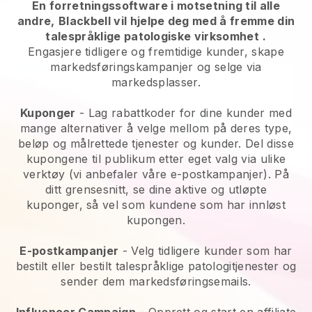
En forretningssoftware i motsetning til alle
andre,
Blackbell vil hjelpe deg med å fremme din
talespråklige patologiske virksomhet
.
Engasjere tidligere og fremtidige kunder, skape
markedsføringskampanjer og selge via
markedsplasser.
Kuponger
- Lag rabattkoder for dine kunder med
mange alternativer å velge mellom på deres type,
beløp og målrettede tjenester og kunder. Del disse
kupongene til publikum etter eget valg via ulike
verktøy (vi anbefaler våre e-postkampanjer). På
ditt grensesnitt, se dine aktive og utløpte
kuponger, så vel som kundene som har innløst
kupongen.
E-postkampanjer
-
Velg tidligere kunder som har
bestilt eller bestilt talespråklige patologitjenester og
sender dem markedsføringsemails.
Influencer Campaign
- Opprett og start en affiliate