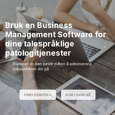
Bruk en Business
Management Software for
dine talespråklige
patologitjenester
Blackbell er den beste måten å administrere
virksomheten din på
PRØV DEMOEN »
KOM I GANG NÅ