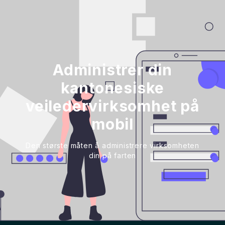
Administrer din
kantonesiske
veiledervirksomhet på
mobil
Den største måten å administrere virksomheten
din på farten