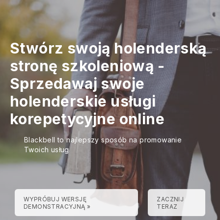
Stwórz swoją holenderską
stronę szkoleniową
-
Sprzedawaj swoje
holenderskie usługi
korepetycyjne online
Blackbell to najlepszy sposób na promowanie
Twoich usług
WYPRÓBUJ WERSJĘ
ZACZNIJ
DEMONSTRACYJNĄ »
TERAZ