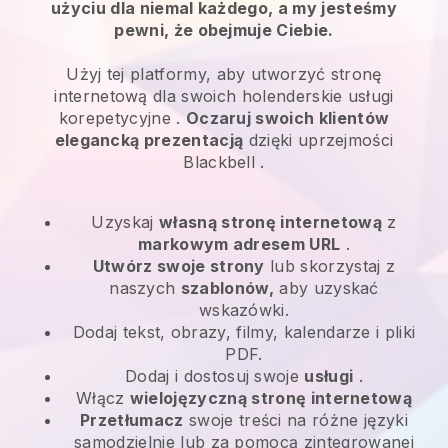
użyciu dla niemal każdego, a my jesteśmy
pewni, że obejmuje Ciebie.
Użyj tej platformy, aby utworzyć stronę
internetową dla swoich
holenderskie usługi
korepetycyjne
.
Oczaruj swoich klientów
elegancką prezentacją
dzięki uprzejmości
Blackbell
.
Uzyskaj
własną stronę internetową
z
markowym adresem URL
.
Utwórz swoje strony
lub skorzystaj z
naszych
szablonów,
aby uzyskać
wskazówki.
Dodaj tekst, obrazy, filmy, kalendarze i pliki
PDF.
Dodaj i dostosuj swoje
usługi
.
Włącz
wielojęzyczną stronę internetową
Przetłumacz
swoje treści na różne języki
samodzielnie lub za pomocą zintegrowanej