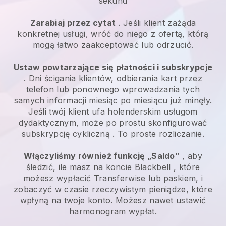
sekund
Zarabiaj przez cytat
. Jeśli klient zażąda
konkretnej usługi, wróć do niego z ofertą, którą
mogą łatwo zaakceptować lub odrzucić.
Ustaw powtarzające się płatności i subskrypcje
. Dni ścigania klientów, odbierania kart przez
telefon lub ponownego wprowadzania tych
samych informacji miesiąc po miesiącu już minęły.
Jeśli twój klient ufa holenderskim usługom
dydaktycznym, może po prostu skonfigurować
subskrypcję cykliczną
. To proste rozliczanie.
Włączyliśmy również funkcję „Saldo”
, aby
śledzić, ile masz na koncie
Blackbell
, które
możesz wypłacić
Transferwise
lub paskiem, i
zobaczyć w czasie rzeczywistym pieniądze, które
wpłyną na twoje konto. Możesz nawet ustawić
harmonogram wypłat.