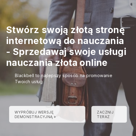
Stwórz swoją złotą stronę
internetową do nauczania
-
Sprzedawaj swoje usługi
nauczania złota online
Blackbell to najlepszy sposób na promowanie
Twoich usług
WYPRÓBUJ WERSJĘ
ZACZNIJ
DEMONSTRACYJNĄ »
TERAZ