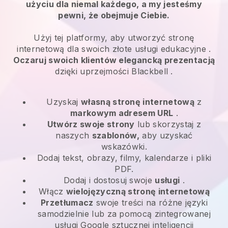
użyciu dla niemal każdego, a my jesteśmy
pewni, że obejmuje Ciebie.
Użyj tej platformy, aby utworzyć stronę
internetową dla swoich
złote usługi edukacyjne
.
Oczaruj swoich klientów elegancką prezentacją
dzięki uprzejmości
Blackbell
.
Uzyskaj
własną stronę internetową
z
markowym adresem URL
.
Utwórz swoje strony
lub skorzystaj z
naszych
szablonów,
aby uzyskać
wskazówki.
Dodaj tekst, obrazy, filmy, kalendarze i pliki
PDF.
Dodaj i dostosuj swoje
usługi
.
Włącz
wielojęzyczną stronę internetową
Przetłumacz
swoje treści na różne języki
samodzielnie lub za pomocą zintegrowanej
usługi Google sztucznej inteligencji