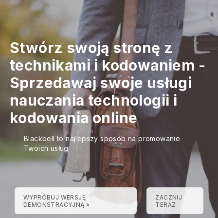
Stwórz swoją stronę z
technikami i kodowaniem
-
Sprzedawaj swoje usługi
nauczania technologii i
kodowania online
Blackbell to najlepszy sposób na promowanie
Twoich usług
WYPRÓBUJ WERSJĘ
ZACZNIJ
DEMONSTRACYJNĄ »
TERAZ