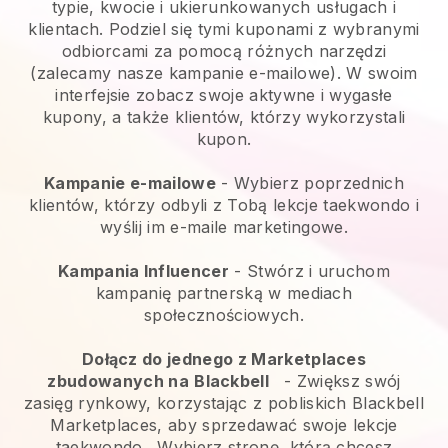
typie, kwocie i ukierunkowanych usługach i
klientach. Podziel się tymi kuponami z wybranymi
odbiorcami za pomocą różnych narzędzi
(zalecamy nasze kampanie e-mailowe). W swoim
interfejsie zobacz swoje aktywne i wygasłe
kupony, a także klientów, którzy wykorzystali
kupon.
Kampanie e-mailowe
-
Wybierz poprzednich
klientów, którzy odbyli z Tobą lekcje taekwondo i
wyślij im e-maile marketingowe.
Kampania Influencer
- Stwórz i uruchom
kampanię partnerską w mediach
społecznościowych.
Dołącz do jednego z Marketplaces
zbudowanych na
Blackbell
-
Zwiększ swój
zasięg rynkowy, korzystając z pobliskich Blackbell
Marketplaces, aby sprzedawać swoje lekcje
taekwondo
. Wybierz stronę, którą chcesz