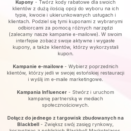
Kupony
- Twórz kody rabatowe dla swoich
klientów z dużą ilością opcji do wyboru na ich
typie, kwocie i ukierunkowanych usługach i
klientach. Podziel się tymi kuponami z wybranymi
odbiorcami za pomocą różnych narzędzi
(zalecamy nasze kampanie e-mailowe). W swoim
interfejsie zobacz swoje aktywne i wygasłe
kupony, a także klientów, którzy wykorzystali
kupon.
Kampanie e-mailowe
-
Wybierz poprzednich
klientów, którzy jedli w swojej estońskiej restauracji
i wyślij im e-maile marketingowe.
Kampania Influencer
- Stwórz i uruchom
kampanię partnerską w mediach
społecznościowych.
Dołącz do jednego z targowisk zbudowanych na
Blackbell
-
Zwiększ swój zasięg rynkowy,
korzystając z pobliskich Blackbell Marketplaces,