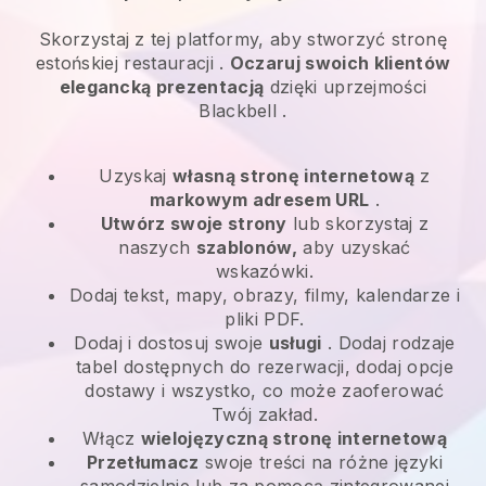
Skorzystaj z tej platformy, aby stworzyć stronę
estońskiej restauracji
.
Oczaruj swoich klientów
elegancką prezentacją
dzięki uprzejmości
Blackbell
.
Uzyskaj
własną stronę internetową
z
markowym adresem URL
.
Utwórz swoje strony
lub skorzystaj z
naszych
szablonów,
aby uzyskać
wskazówki.
Dodaj tekst, mapy, obrazy, filmy, kalendarze i
pliki PDF.
Dodaj i dostosuj swoje
usługi
. Dodaj rodzaje
tabel dostępnych do rezerwacji, dodaj opcje
dostawy i wszystko, co może zaoferować
Twój zakład.
Włącz
wielojęzyczną stronę internetową
Przetłumacz
swoje treści na różne języki
samodzielnie lub za pomocą zintegrowanej