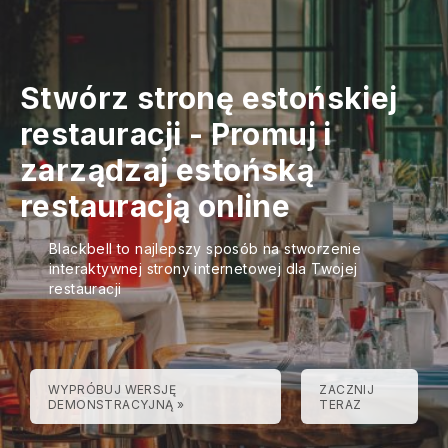
Stwórz stronę estońskiej
restauracji
-
Promuj i
zarządzaj estońską
restauracją online
Blackbell to najlepszy sposób na stworzenie
interaktywnej strony internetowej dla Twojej
restauracji
WYPRÓBUJ WERSJĘ
ZACZNIJ
DEMONSTRACYJNĄ »
TERAZ