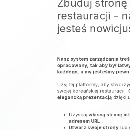
Zbuduj stronę 
restauracji
- n
jesteś nowicj
Nasz system zarządzania treśc
opracowany, tak aby był łatwy
każdego, a my jesteśmy pewni,
Użyj tej platformy, aby stworzy
swojej koreańskiej restauracji
.
elegancką prezentacją
dzięki 
Uzyskaj
własną stronę in
adresem URL
.
Utwórz swoje strony
lub 