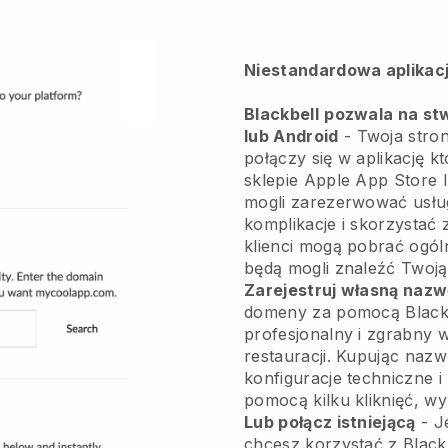
Niestandardowa aplikacj
Blackbell
pozwala na stw
lub Android
-
Twoja stron
połączy się w aplikację
kt
sklepie Apple App Store l
mogli zarezerwować usłu
komplikacje i skorzystać z
klienci mogą pobrać ogól
będą mogli znaleźć Twoją
Zarejestruj własną naz
domeny za pomocą Blackbe
profesjonalny i zgrabny w
restauracji.
Kupując nazw
konfiguracje techniczne 
pomocą kilku kliknięć, w
Lub połącz istniejącą
- J
chcesz korzystać z
Black