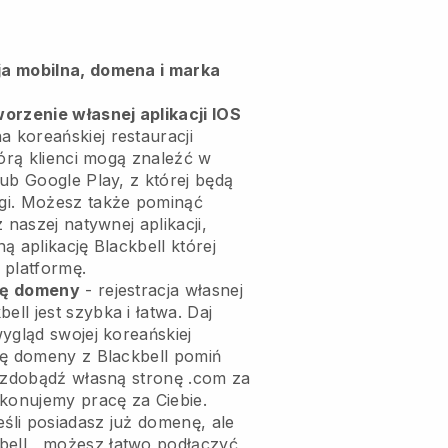
a mobilna, domena i marka
orzenie własnej aplikacji IOS
a koreańskiej restauracji
órą klienci mogą znaleźć w
ub Google Play, z której będą
gi. Możesz także pominąć
 naszej natywnej aplikacji,
ną aplikację
Blackbell
której
 platformę.
wę domeny
- rejestracja własnej
ll jest szybka i łatwa.
Daj
ygląd swojej koreańskiej
ę domeny z
Blackbell
pomiń
i zdobądź własną stronę .com za
ykonujemy pracę za Ciebie.
eśli posiadasz już domenę, ale
bell
, możesz łatwo podłączyć