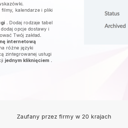
wskazówki.
filmy, kalendarze i pliki
ugi
. Dodaj rodzaje tabel
 dodaj opcje dostawy i
ować Twój zakład.
onę internetową
na różne języki
ą zintegrowanej usługi
cji
jednym kliknięciem
.
Zaufany przez firmy w 20 krajach