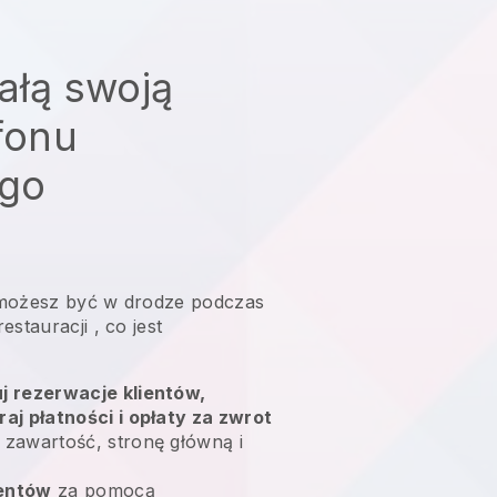
ałą swoją
efonu
go
możesz być w drodze podczas
estauracji
, co jest
uj rezerwacje klientów,
raj płatności i opłaty za zwrot
 zawartość, stronę główną i
ientów
za pomocą