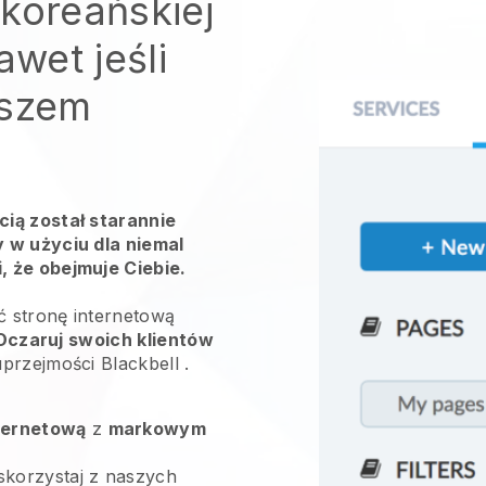
koreańskiej
awet jeśli
uszem
ią został starannie
 w użyciu dla niemal
 że obejmuje Ciebie.
ć stronę internetową
Oczaruj swoich klientów
uprzejmości
Blackbell
.
ternetową
z
markowym
skorzystaj z naszych