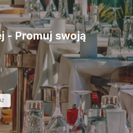
j
-
Promuj swoją
i
AZ