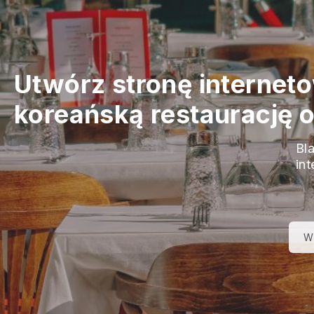
Utwórz stronę interneto
koreańską restaurację on
Bl
int
W