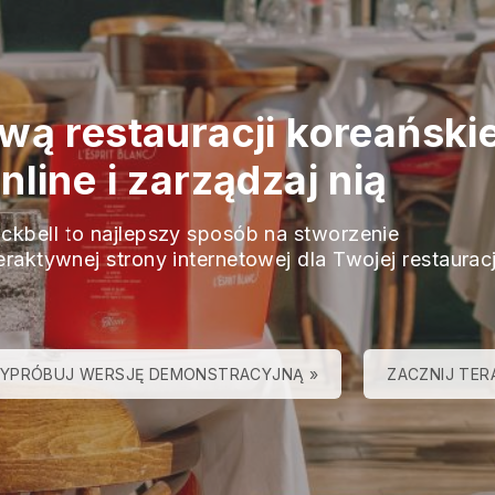
wą restauracji koreańskie
line i zarządzaj nią
ackbell to najlepszy sposób na stworzenie
eraktywnej strony internetowej dla Twojej restauracj
YPRÓBUJ WERSJĘ DEMONSTRACYJNĄ »
ZACZNIJ TER