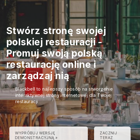
Stwórz stronę swojej
polskiej restauracji
-
Promuj swoją polską
restaurację online i
zarządzaj nią
Blackbell to najlepszy sposób na stworzenie
interaktywnej strony internetowej dla Twojej
restauracji
WYPRÓBUJ WERSJĘ
ZACZNIJ
DEMONSTRACYJNĄ »
TERAZ