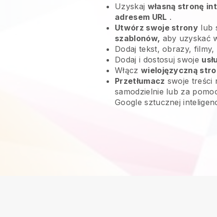
Uzyskaj
własną stronę in
adresem URL
.
Utwórz swoje strony
lub 
szablonów,
aby uzyskać 
Dodaj tekst, obrazy, filmy,
Dodaj i dostosuj swoje
usł
Włącz
wielojęzyczną str
Przetłumacz
swoje treści 
samodzielnie lub za pomoc
Google sztucznej inteligen