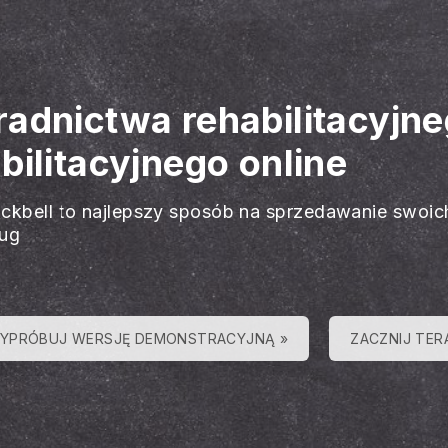
radnictwa rehabilitacyjn
bilitacyjnego online
ackbell to najlepszy sposób na sprzedawanie swoic
ług
YPRÓBUJ WERSJĘ DEMONSTRACYJNĄ »
ZACZNIJ TER