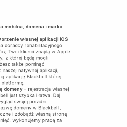
a mobilna, domena i marka
orzenie własnej aplikacji IOS
a doradcy rehabilitacyjnego
órą Twoi klienci znajdą w Apple
, z której będą mogli
żesz także pominąć
 naszej natywnej aplikacji,
ną aplikację
Blackbell
której
 platformę.
wę domeny
- rejestracja własnej
bell
jest szybka i łatwa.
Daj
wygląd swojej poradni
nazwę domeny w
Blackbell
,
iczne i zdobądź własną stronę
knięć, wykonujemy pracę za