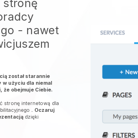
 stronę
oradcy
ego
- nawet
owicjuszem
ią został starannie
 w użyciu dla niemal
 że obejmuje Ciebie.
ć stronę internetową dla
bilitacyjnego
.
Oczaruj
ezentacją
dzięki