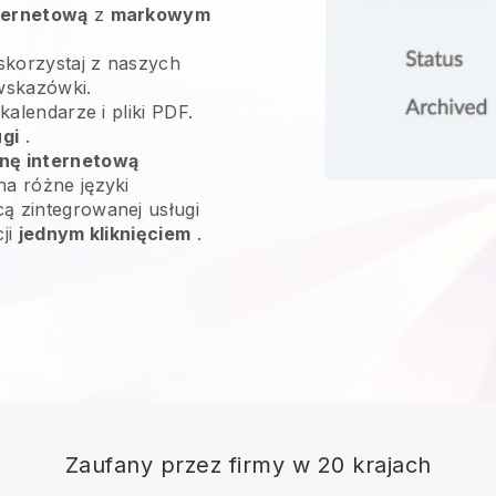
ternetową
z
markowym
skorzystaj z naszych
wskazówki.
 kalendarze i pliki PDF.
ugi
.
onę internetową
na różne języki
ą zintegrowanej usługi
cji
jednym kliknięciem
.
Zaufany przez firmy w 20 krajach