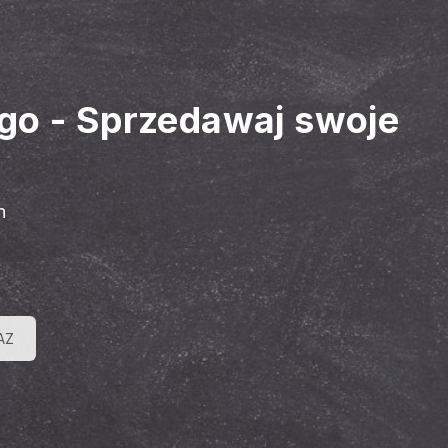
ego
-
Sprzedawaj swoje
h
AZ