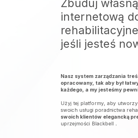
Zbuduj własną
internetową d
rehabilitacyjn
jeśli jesteś n
Nasz system zarządzania treśc
opracowany, tak aby był łatwy
każdego, a my jesteśmy pewni,
Użyj tej platformy, aby utworzy
swoich
usługi poradnictwa reha
swoich klientów elegancką pr
uprzejmości
Blackbell
.