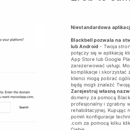
Niestandardowa aplikacj
Blackbell pozwala na stw
lub Android
-
Twoja stron
połączy się w aplikację
kt
App Store lub Google Play
zarezerwować usługi. Mo
komplikacje i skorzystać z
klienci mogą pobrać ogól
będą mogli znaleźć Twoją
Zarejestruj własną naz
domeny za pomocą
Black
profesjonalny i zgrabny 
rehabilitacyjnej.
Kupując 
pomiń konfiguracje techn
.com za pomocą kilku kli
Ciebie.