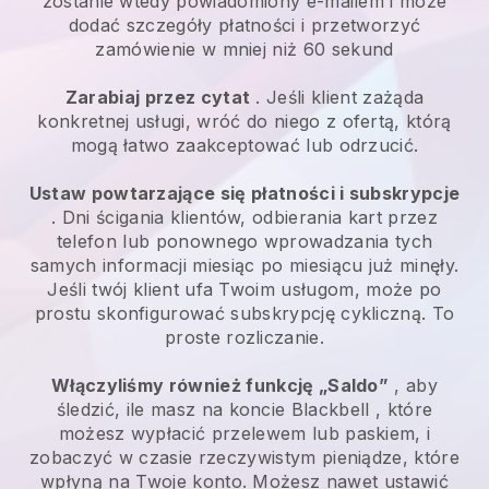
zostanie wtedy powiadomiony e-mailem i może
dodać szczegóły płatności i przetworzyć
zamówienie w mniej niż 60 sekund
Zarabiaj przez cytat
. Jeśli klient zażąda
konkretnej usługi, wróć do niego z ofertą, którą
mogą łatwo zaakceptować lub odrzucić.
Ustaw powtarzające się płatności i subskrypcje
. Dni ścigania klientów, odbierania kart przez
telefon lub ponownego wprowadzania tych
samych informacji miesiąc po miesiącu już minęły.
Jeśli twój klient ufa Twoim usługom, może po
prostu skonfigurować subskrypcję cykliczną. To
proste rozliczanie.
Włączyliśmy również funkcję „Saldo”
, aby
śledzić, ile masz na koncie
Blackbell
, które
możesz wypłacić przelewem lub paskiem, i
zobaczyć w czasie rzeczywistym pieniądze, które
wpłyną na Twoje konto. Możesz nawet ustawić