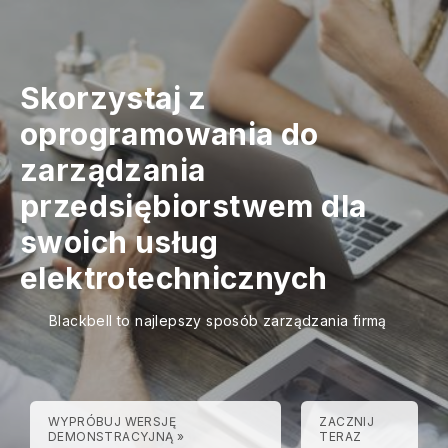
Skorzystaj z
oprogramowania do
zarządzania
przedsiębiorstwem dla
swoich usług
elektrotechnicznych
Blackbell to najlepszy sposób zarządzania firmą
WYPRÓBUJ WERSJĘ
ZACZNIJ
DEMONSTRACYJNĄ »
TERAZ