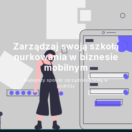
Zarządzaj swoją szkołą
nurkowania w biznesie
mobilnym
Najlepszy sposób zarządzania firmą w
podróży