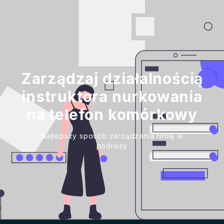
Zarządzaj działalnością
instruktora nurkowania
na telefon komórkowy
Najlepszy sposób zarządzania firmą w
podróży