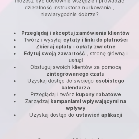
możesz być dosłownie wszędzie i
prowadzić
działalność instruktora nurkowania
,
niewiarygodnie dobrze?
Przeglądaj i akceptuj zamówienia klientów
Twórz i wysyłaj
cytaty i linki do płatności
Zbieraj opłaty
i
opłaty zwrotne
Edytuj swoją zawartość
, stronę główną i
usługi
Obsługuj swoich klientów za pomocą
zintegrowanego czatu
Uzyskaj dostęp do swojego
osobistego
kalendarza
Przeglądaj i twórz
kupony rabatowe
Zarządzaj
kampaniami wpływającymi na
wpływy
Uzyskaj dostęp do
ustawień aplikacji