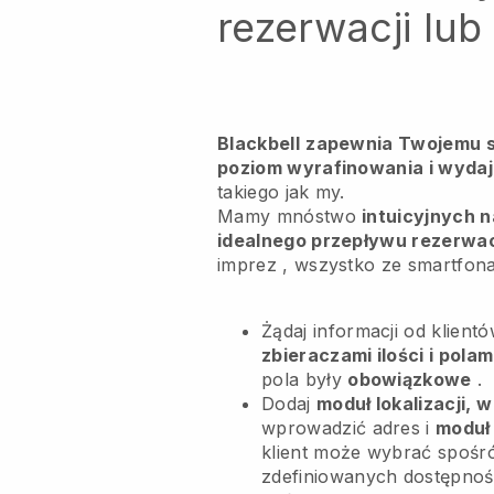
rezerwacji lu
Blackbell
zapewnia Twojemu s
poziom wyrafinowania i wydaj
takiego jak my.
Mamy mnóstwo
intuicyjnych n
idealnego przepływu rezerwac
imprez
, wszystko ze smartfona
Żądaj informacji od klient
zbieraczami ilości i pola
pola były
obowiązkowe
.
Dodaj
moduł lokalizacji, w
wprowadzić adres i
moduł
klient może wybrać spośr
zdefiniowanych dostępnośc