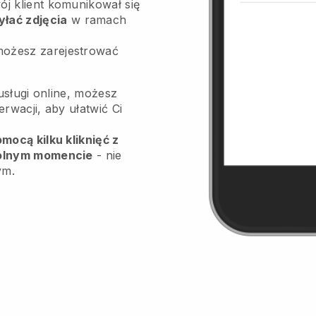
ój klient komunikował się
yłać zdjęcia
w ramach
możesz zarejestrować
usługi online, możesz
wacji, aby ułatwić Ci
ocą kilku kliknięć z
olnym momencie
- nie
ym.