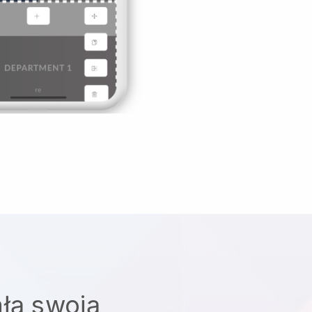
łą swoją