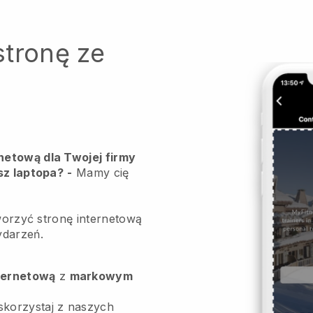
stronę ze
netową dla Twojej firmy
sz laptopa?
-
Mamy cię
tworzyć stronę internetową
ydarzeń.
ternetową
z
markowym
skorzystaj z naszych