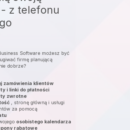
 - z telefonu
go
l Business Software możesz być
ugiwać firmę planującą
nie dobrze?
uj zamówienia klientów
ty i linki do płatności
aty zwrotne
tość
, stronę główną i usługi
entów za pomocą
atu
swojego
osobistego kalendarza
upony rabatowe