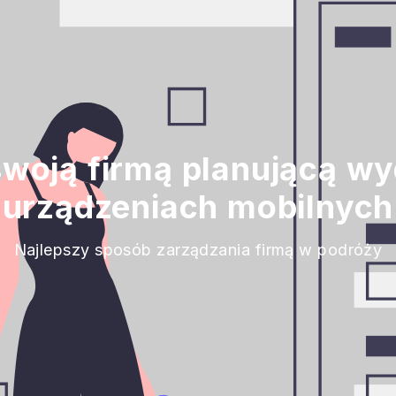
swoją firmą planującą wy
urządzeniach mobilnych
Najlepszy sposób zarządzania firmą w podróży