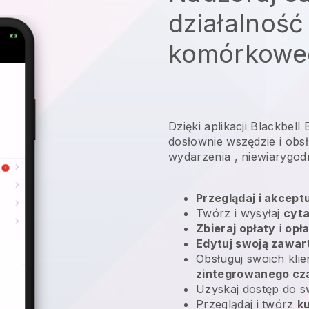
działalność
komórkowe
Dzięki aplikacji Blackbel
dosłownie wszędzie i
obsł
wydarzenia
, niewiarygod
Przeglądaj i akcept
Twórz i wysyłaj
cyta
Zbieraj opłaty
i
opł
Edytuj swoją zawar
Obsługuj swoich kli
zintegrowanego cz
Uzyskaj dostęp do 
Przeglądaj i twórz
k