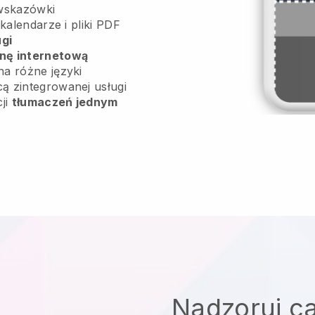
wskazówki
 kalendarze i pliki PDF
ugi
onę internetową
na różne języki
ą zintegrowanej usługi
cji
tłumaczeń jednym
Nadzoruj ca