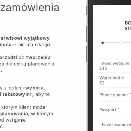
b zamówienia
erwisowi wyjątkowy
ności
- nie ma nikogo
arzędzi
do
tworzenia
ji
dla usług planowania
.
ów z polami
wyboru,
mi tekstowymi
, aby te
którym klient może
 planowania, w
którym
ód wstępnie
i.