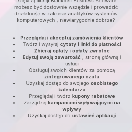
Dzięki aplikacji Blackbell Business Software
możesz być dosłownie wszędzie i
prowadzić
działalność w zakresie analityków systemów
komputerowych
, niewiarygodnie dobrze?
Przeglądaj i akceptuj zamówienia klientów
Twórz i wysyłaj
cytaty i linki do płatności
Zbieraj opłaty
i
opłaty zwrotne
Edytuj swoją zawartość
, stronę główną i
usługi
Obsługuj swoich klientów za pomocą
zintegrowanego czatu
Uzyskaj dostęp do swojego
osobistego
kalendarza
Przeglądaj i twórz
kupony rabatowe
Zarządzaj
kampaniami wpływającymi na
wpływy
Uzyskaj dostęp do
ustawień aplikacji