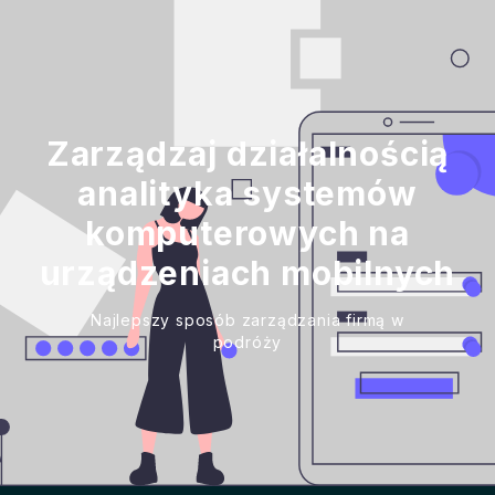
Zarządzaj działalnością
analityka systemów
komputerowych na
urządzeniach mobilnych
Najlepszy sposób zarządzania firmą w
podróży