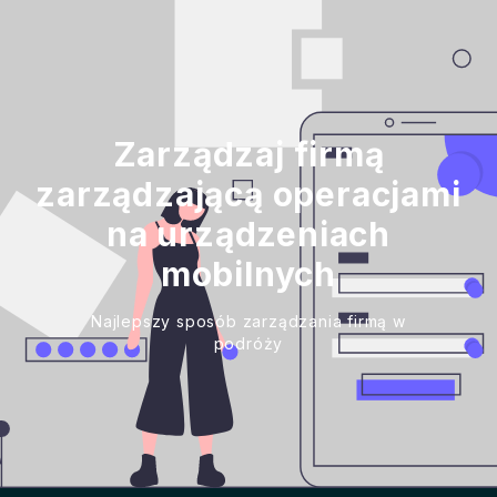
Zarządzaj firmą
zarządzającą operacjami
na urządzeniach
mobilnych
Najlepszy sposób zarządzania firmą w
podróży