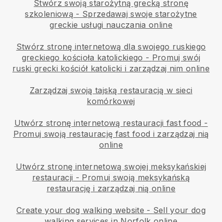
Stwórz swoją starożytną grecką stronę
szkoleniową
-
Sprzedawaj swoje starożytne
greckie usługi nauczania online
Stwórz stronę internetową dla swojego ruskiego
greckiego kościoła katolickiego
-
Promuj swój
ruski grecki kościół katolicki i zarządzaj nim online
Zarządzaj swoją tajską restauracją w sieci
komórkowej
Utwórz stronę internetową restauracji fast food
-
Promuj swoją restaurację fast food i zarządzaj nią
online
Utwórz stronę internetową swojej meksykańskiej
restauracji
-
Promuj swoją meksykańską
restaurację i zarządzaj nią online
Create your dog walking website
-
Sell your dog
walking services in Norfolk online