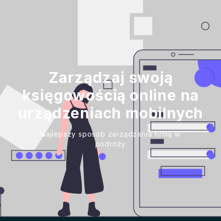
Zarządzaj swoją
księgowością online na
urządzeniach mobilnych
Najlepszy sposób zarządzania firmą w
podróży