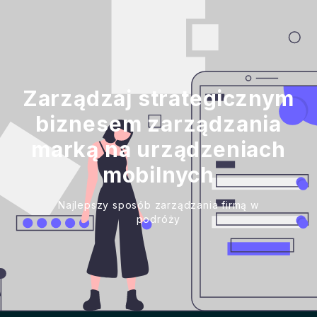
Zarządzaj strategicznym
biznesem zarządzania
marką na urządzeniach
mobilnych
Najlepszy sposób zarządzania firmą w
podróży