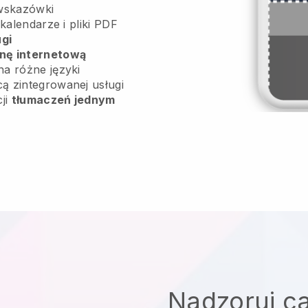
wskazówki
 kalendarze i pliki PDF
ugi
onę internetową
na różne języki
ą zintegrowanej usługi
cji
tłumaczeń jednym
Nadzoruj ca