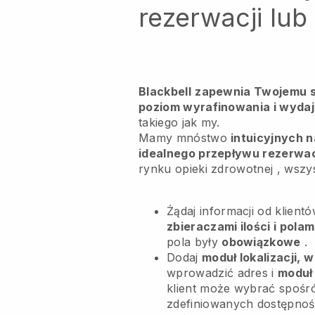
rezerwacji lu
Blackbell
zapewnia Twojemu s
poziom wyrafinowania i wydaj
takiego jak my.
Mamy mnóstwo
intuicyjnych n
idealnego przepływu rezerwac
rynku opieki zdrowotnej
, wszys
Żądaj informacji od klient
zbieraczami ilości i pola
pola były
obowiązkowe
.
Dodaj
moduł lokalizacji, w
wprowadzić adres i
moduł
klient może wybrać spośr
zdefiniowanych dostępnośc