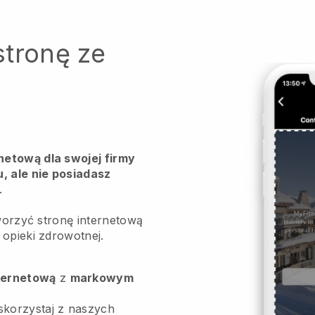
stronę ze
netową dla swojej firmy
, ale nie posiadasz
.
tworzyć stronę internetową
 opieki zdrowotnej.
ternetową
z
markowym
skorzystaj z naszych