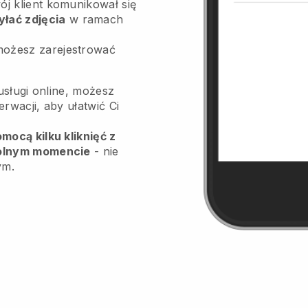
ój klient komunikował się
yłać zdjęcia
w ramach
możesz zarejestrować
usługi online, możesz
wacji, aby ułatwić Ci
ocą kilku kliknięć z
olnym momencie
- nie
ym.