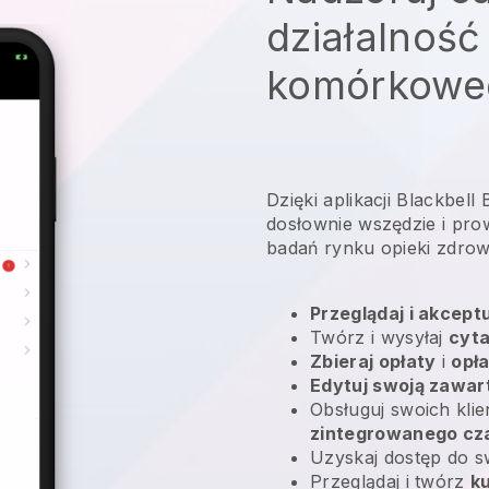
działalność
komórkowe
Dzięki aplikacji Blackbel
dosłownie wszędzie i
prow
badań rynku opieki zdrow
Przeglądaj i akcept
Twórz i wysyłaj
cyta
Zbieraj opłaty
i
opł
Edytuj swoją zawar
Obsługuj swoich kli
zintegrowanego cz
Uzyskaj dostęp do 
Przeglądaj i twórz
k