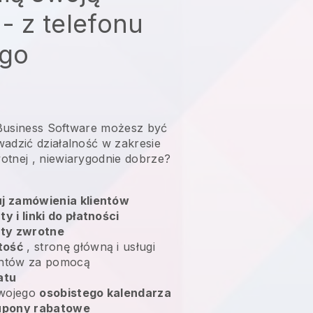
 - z telefonu
go
l Business Software możesz być
adzić działalność w zakresie
otnej
, niewiarygodnie dobrze?
uj zamówienia klientów
ty i linki do płatności
aty zwrotne
tość
, stronę główną i usługi
entów za pomocą
atu
swojego
osobistego kalendarza
upony rabatowe