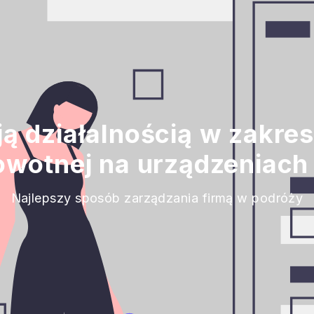
ą działalnością w zakre
rowotnej na urządzeniach
Najlepszy sposób zarządzania firmą w podróży