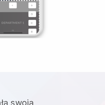
łą swoją