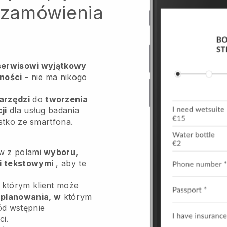
b zamówienia
erwisowi wyjątkowy
ności
- nie ma nikogo
arzędzi
do
tworzenia
ji
dla usług badania
tko ze smartfona.
ów z polami
wyboru,
mi tekstowymi
, aby te
którym klient może
 planowania, w
którym
ód wstępnie
i.