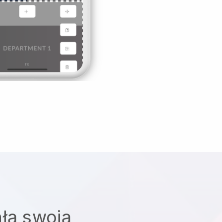
łą swoją