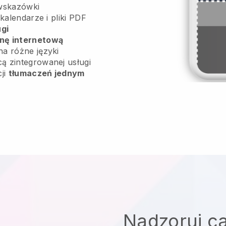
wskazówki
 kalendarze i pliki PDF
ugi
onę internetową
na różne języki
ą zintegrowanej usługi
cji
tłumaczeń jednym
Nadzoruj ca