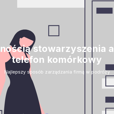
alnością stowarzyszenia 
telefon komórkowy
Najlepszy sposób zarządzania firmą w podróży