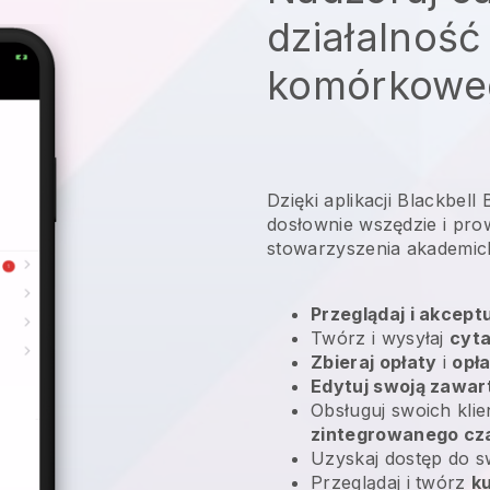
działalność
komórkowe
Dzięki aplikacji Blackbel
dosłownie wszędzie i
prow
stowarzyszenia akademic
Przeglądaj i akcept
Twórz i wysyłaj
cyta
Zbieraj opłaty
i
opł
Edytuj swoją zawar
Obsługuj swoich kli
zintegrowanego cz
Uzyskaj dostęp do 
Przeglądaj i twórz
k