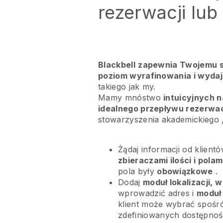
rezerwacji lu
Blackbell
zapewnia Twojemu s
poziom wyrafinowania i wydaj
takiego jak my.
Mamy mnóstwo
intuicyjnych n
idealnego przepływu rezerwac
stowarzyszenia akademickiego
Żądaj informacji od klient
zbieraczami ilości i pola
pola były
obowiązkowe
.
Dodaj
moduł lokalizacji, w
wprowadzić adres i
moduł
klient może wybrać spośr
zdefiniowanych dostępnośc