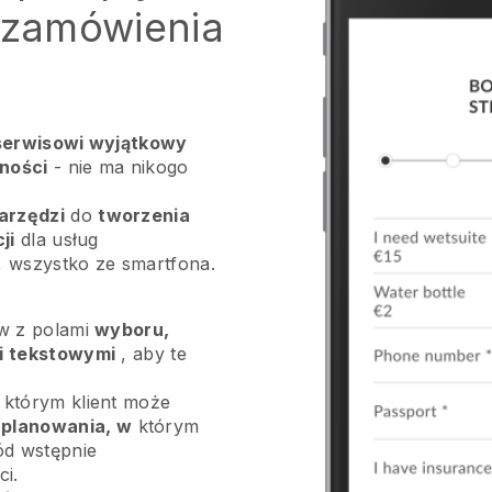
b zamówienia
erwisowi wyjątkowy
ności
- nie ma nikogo
arzędzi
do
tworzenia
ji
dla usług
, wszystko ze smartfona.
ów z polami
wyboru,
mi tekstowymi
, aby te
którym klient może
 planowania, w
którym
ód wstępnie
i.