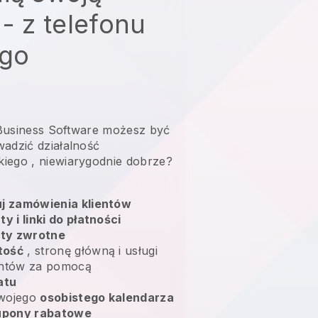
 - z telefonu
go
l Business Software możesz być
adzić działalność
kiego
, niewiarygodnie dobrze?
uj zamówienia klientów
ty i linki do płatności
aty zwrotne
tość
, stronę główną i usługi
entów za pomocą
atu
swojego
osobistego kalendarza
upony rabatowe