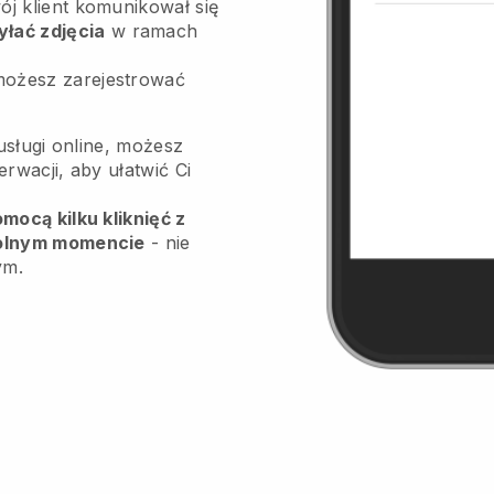
ój klient komunikował się
yłać zdjęcia
w ramach
możesz zarejestrować
usługi online, możesz
wacji, aby ułatwić Ci
ocą kilku kliknięć z
olnym momencie
- nie
ym.