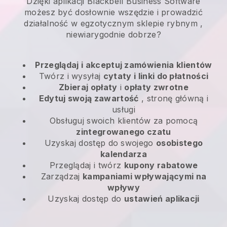
Dzięki aplikacji Blackbell Business Software
możesz być dosłownie wszędzie i
prowadzić
działalność w egzotycznym sklepie rybnym
,
niewiarygodnie dobrze?
Przeglądaj i akceptuj zamówienia klientów
Twórz i wysyłaj
cytaty i linki do płatności
Zbieraj opłaty
i
opłaty zwrotne
Edytuj swoją zawartość
, stronę główną i
usługi
Obsługuj swoich klientów za pomocą
zintegrowanego czatu
Uzyskaj dostęp do swojego
osobistego
kalendarza
Przeglądaj i twórz
kupony rabatowe
Zarządzaj
kampaniami wpływającymi na
wpływy
Uzyskaj dostęp do
ustawień aplikacji