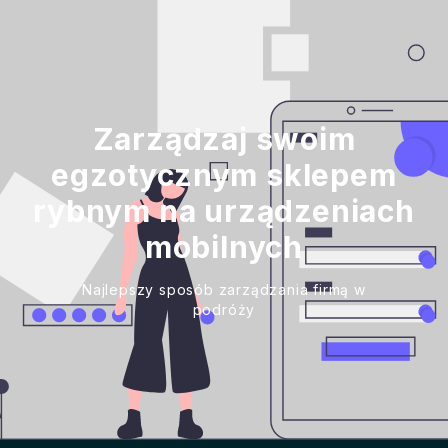
Zarządzaj swoim
egzotycznym sklepem
rybnym na urządzeniach
mobilnych
Najlepszy sposób zarządzania firmą w
podróży