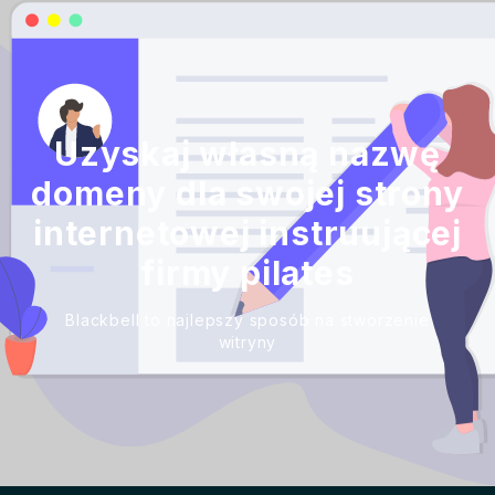
Uzyskaj własną nazwę
domeny dla swojej strony
internetowej instruującej
firmy pilates
Blackbell to najlepszy sposób na stworzenie
witryny