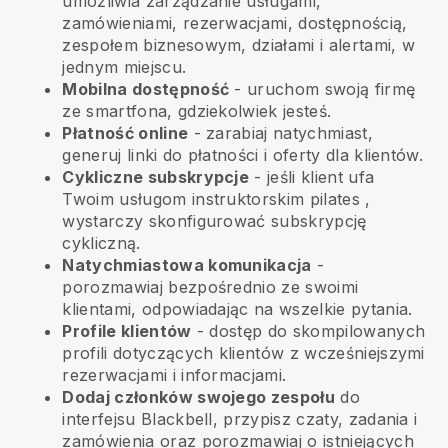
umożliwia zarządzanie usługami,
zamówieniami, rezerwacjami, dostępnością,
zespołem biznesowym, działami i alertami, w
jednym miejscu.
Mobilna dostępność
- uruchom swoją firmę
ze smartfona, gdziekolwiek jesteś.
Płatność online
- zarabiaj natychmiast,
generuj linki do płatności i oferty dla klientów.
Cykliczne subskrypcje
-
jeśli klient ufa
Twoim usługom instruktorskim pilates
,
wystarczy skonfigurować subskrypcję
cykliczną.
Natychmiastowa komunikacja
-
porozmawiaj bezpośrednio ze swoimi
klientami, odpowiadając na wszelkie pytania.
Profile klientów
- dostęp do skompilowanych
profili dotyczących klientów z wcześniejszymi
rezerwacjami i informacjami.
Dodaj członków swojego zespołu
do
interfejsu Blackbell, przypisz czaty, zadania i
zamówienia oraz porozmawiaj o istniejących