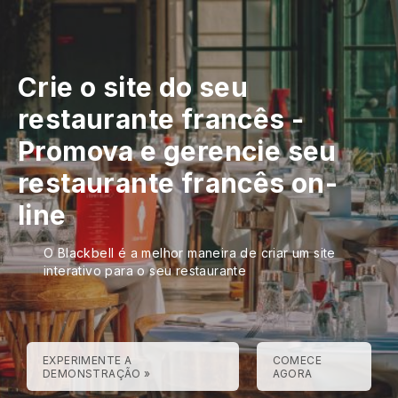
Crie o site do seu
restaurante francês
-
Promova e gerencie seu
restaurante francês on-
line
O Blackbell é a melhor maneira de criar um site
interativo para o seu restaurante
EXPERIMENTE A
COMECE
DEMONSTRAÇÃO »
AGORA