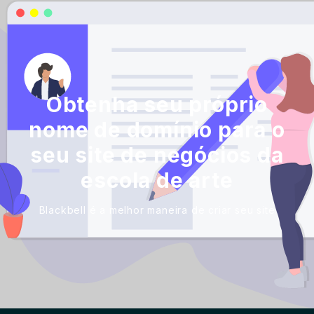
Obtenha seu próprio
nome de domínio para o
seu site de negócios da
escola de arte
Blackbell é a melhor maneira de criar seu site