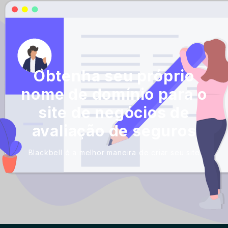
Obtenha seu próprio
nome de domínio para o
site de negócios de
avaliação de seguros
Blackbell é a melhor maneira de criar seu site