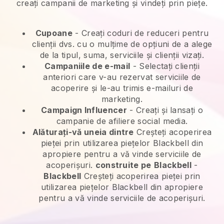
creați campanii de marketing și vindeți prin piețe.
Cupoane
- Creați coduri de reduceri pentru
clienții dvs. cu o mulțime de opțiuni de a alege
de la tipul, suma, serviciile și clienții vizați.
Campaniile de e-mail
-
Selectați clienții
anteriori care v-au rezervat serviciile de
acoperire și le-au trimis e-mailuri de
marketing.
Campaign Influencer
- Creați și lansați o
campanie de afiliere social media.
Alăturați-vă uneia dintre
Creșteți acoperirea
pieței prin utilizarea piețelor Blackbell din
apropiere pentru a vă vinde serviciile de
acoperișuri.
construite pe
Blackbell
-
Blackbell
Creșteți acoperirea pieței prin
utilizarea piețelor Blackbell din apropiere
pentru a vă vinde serviciile de acoperișuri.