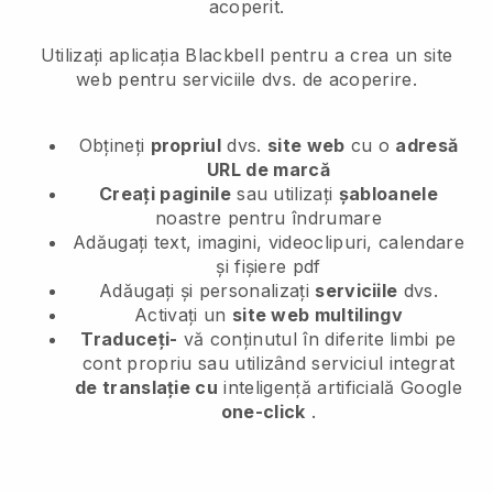
acoperit.
Utilizați aplicația Blackbell pentru a crea un site
web pentru serviciile dvs. de acoperire.
Obțineți
propriul
dvs.
site web
cu o
adresă
URL de marcă
Creați paginile
sau utilizați
șabloanele
noastre pentru îndrumare
Adăugați text, imagini, videoclipuri, calendare
și fișiere pdf
Adăugați și personalizați
serviciile
dvs.
Activați un
site web multilingv
Traduceți-
vă conținutul în diferite limbi pe
cont propriu sau utilizând serviciul integrat
de translație cu
inteligență artificială Google
one-click
.