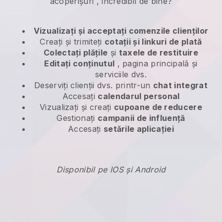
acoperișuri
, incredibil de bine?
Vizualizați și acceptați comenzile clienților
Creați și trimiteți
cotații și linkuri de plată
Colectați plățile
și
taxele de restituire
Editați conținutul
, pagina principală și
serviciile dvs.
Deserviți clienții dvs. printr-un
chat integrat
Accesați
calendarul personal
Vizualizați și creați
cupoane de reducere
Gestionați
campanii de influență
Accesați
setările aplicației
Disponibil pe IOS și Android