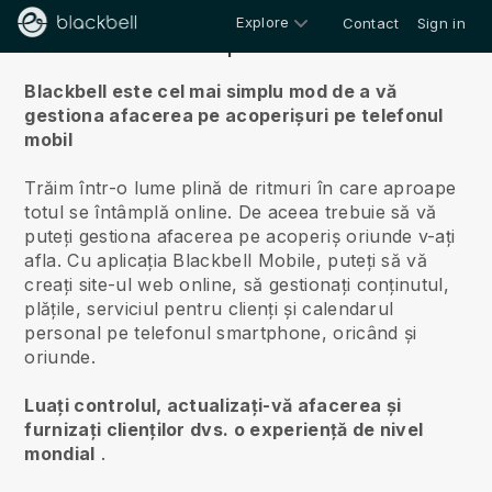
Explore
Contact
Sign in
Despre noi
Blackbell este cel mai simplu mod de a vă
gestiona afacerea pe acoperișuri pe telefonul
mobil
Trăim într-o lume plină de ritmuri în care aproape
totul se întâmplă online.
De aceea trebuie să vă
puteți gestiona afacerea pe acoperiș oriunde v-ați
afla.
Cu aplicația
Blackbell
Mobile, puteți să vă
creați site-ul web online, să gestionați conținutul,
plățile, serviciul pentru clienți și calendarul
personal pe telefonul smartphone, oricând și
oriunde.
Luați controlul, actualizați-vă afacerea și
furnizați clienților dvs. o experiență de nivel
mondial
.