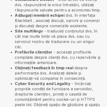
dvs. răspunzând la orice întrebări, utilizați
răspunsurile salvate pentru a economisi timp.
Adăugați membrii echipei
dvs. în interfața
Blackbell
, asociați discuții, sarcini și comenzi
și discutați despre comenzile existente.
Site multilingv
- traduceți conținutul dvs. în
cât mai multe limbi vă place dvs. sau cu
serviciul nostru de traducere cu un singur
clic.
Profilurile clienților
- accesați profilurile
compilate despre clienții dvs. cu rezervările și
informațiile anterioare.
Obțineți feedback în timp real
despre
performanța dvs. Analizați datele și
optimizați-vă compania în consecință.
Cyber Security and Legality
- încărcați
propriile condiții de furnizare a serviciilor,
drepturile clienților, primiți o casetă de
consimțământ pentru cookie-uri și HTTPS
peste tot. Obțineți spațiu de găzduire și spațiu