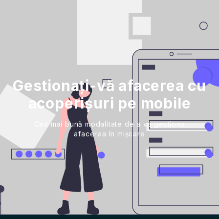
Gestionați-vă afacerea cu
acoperișuri pe mobile
Cea mai bună modalitate de a vă gestiona
afacerea în mișcare