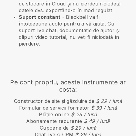
de stocare în Cloud și nu pierdeți niciodată
datele dvs. exportând-o în mod regulat.
Suport constant
-
Blackbell
va fi
întotdeauna acolo pentru a vă ajuta. Cu
suport live chat, documentație de ajutor și
clipuri video tutorial, nu veți fi niciodată în
pierdere.
Pe cont propriu, aceste instrumente ar
costa:
Constructor de site și găzduire de
$ 29 / lună
Formular de servicii formator
$ 39 / lună
Plățile online
$ 29 / lună
Abonamente recurente
$ 49 / lună
Cupoane de
$ 29 / lună
Chat live și CRM
$ 29 / lună