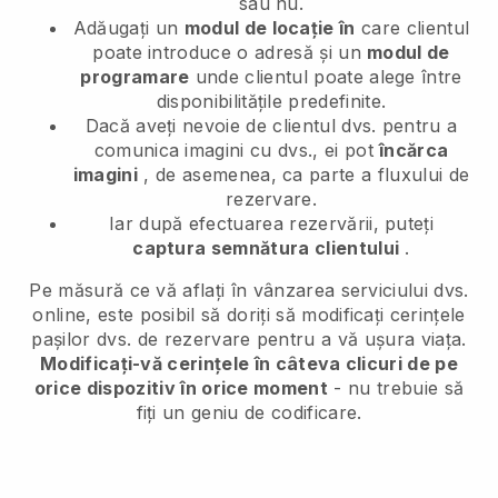
sau nu.
Adăugați un
modul de locație în
care clientul
poate introduce o adresă și un
modul de
programare
unde clientul poate alege între
disponibilitățile predefinite.
Dacă aveți nevoie de clientul dvs. pentru a
comunica imagini cu dvs., ei pot
încărca
imagini
, de asemenea, ca parte a fluxului de
rezervare.
Iar după efectuarea rezervării, puteți
captura semnătura clientului
.
Pe măsură ce vă aflați în vânzarea serviciului dvs.
online, este posibil să doriți să modificați cerințele
pașilor dvs. de rezervare pentru a vă ușura viața.
Modificați-vă cerințele în câteva clicuri de pe
orice dispozitiv în orice moment
- nu trebuie să
fiți un geniu de codificare.