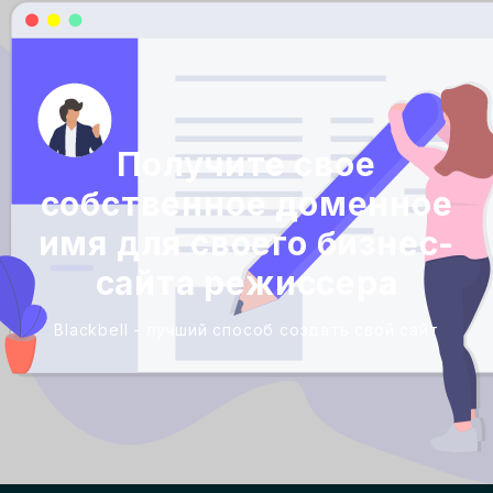
Получите свое
собственное доменное
имя для своего бизнес-
сайта режиссера
Blackbell - лучший способ создать свой сайт