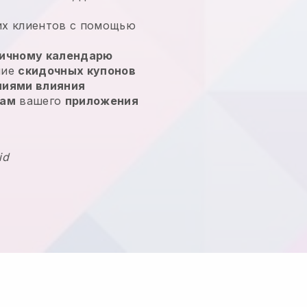
их клиентов с помощью
ичному календарю
ние
скидочных купонов
ниями влияния
кам
вашего
приложения
id