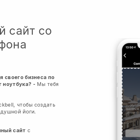
й сайт со
тфона
я своего бизнеса по
т ноутбука?
-
Мы тебя
kbell, чтобы создать
здушной йоги.
нный сайт
с