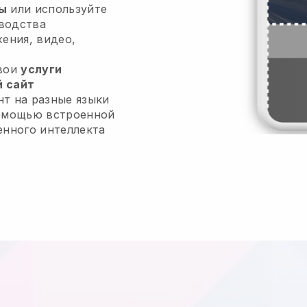
ы
или используйте
водства
жения, видео,
свои
услуги
 сайт
т на разные языки
помощью встроенной
енного интеллекта