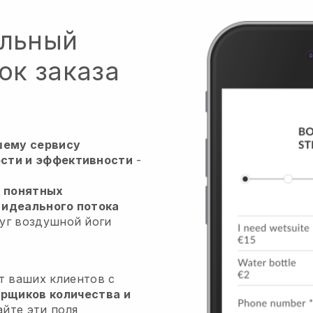
альный
ок заказа
шему сервису
сти и эффективности
-
 понятных
 идеального потока
луг воздушной йоги
т ваших клиентов с
рщиков количества и
айте эти поля