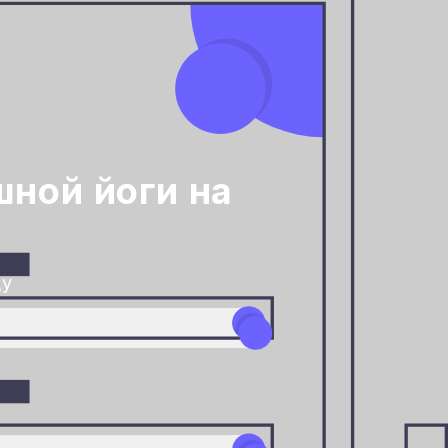
ной йоги на
ду