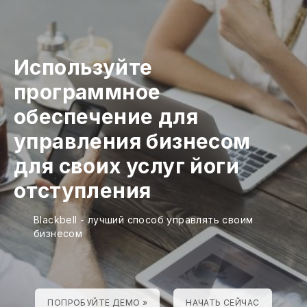
Используйте
программное
обеспечение для
управления бизнесом
для своих услуг йоги
отступления
Blackbell - лучший способ управлять своим
бизнесом
ПОПРОБУЙТЕ ДЕМО »
НАЧАТЬ СЕЙЧАС