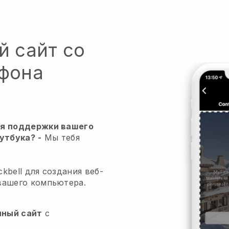
й сайт со
тфона
ля поддержки вашего
оутбука?
-
Мы тебя
kbell для создания веб-
вашего компьютера.
нный сайт
с