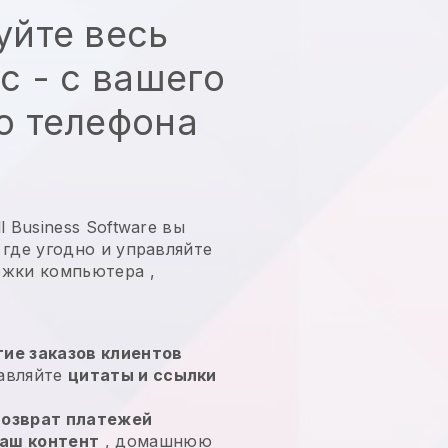
уйте весь
с - с вашего
о телефона
 Business Software вы
 где угодно и
управляйте
ржки компьютера
,
ие заказов клиентов
равляйте
цитаты и ссылки
возврат платежей
аш контент
, домашнюю