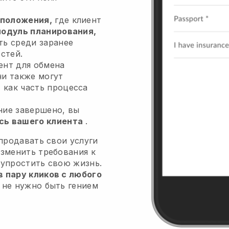
.
положения,
где клиент
одуль планирования,
ть среди заранее
стей.
ент для обмена
ни также могут
я
как часть процесса
ние завершено, вы
сь вашего клиента
.
 продавать свои услуги
изменить требования к
 упростить свою жизнь.
 пару кликов с любого
 не нужно быть гением