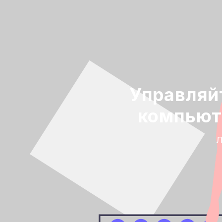
Управляй
компьют
Л