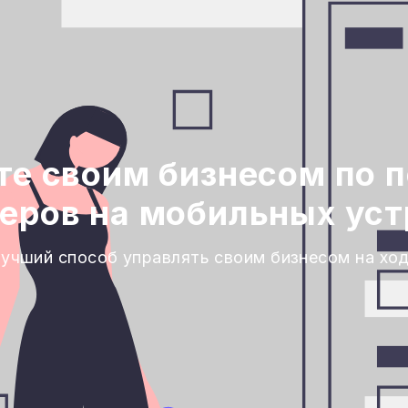
те своим бизнесом по 
еров на мобильных уст
учший способ управлять своим бизнесом на хо