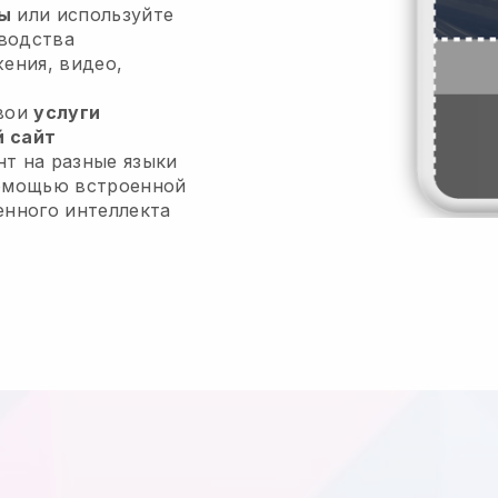
ы
или используйте
водства
жения, видео,
свои
услуги
 сайт
т на разные языки
помощью встроенной
енного интеллекта