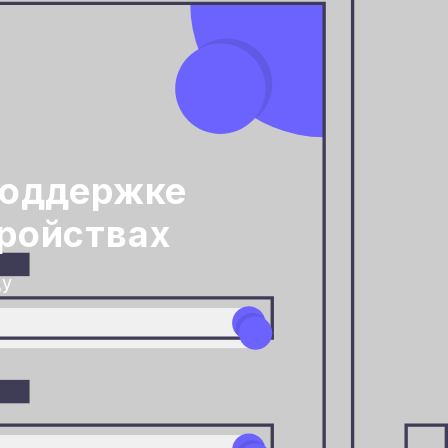
поддержке
ройствах
ду