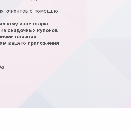
их клиентов с помощью
ичному календарю
ние
скидочных купонов
ниями влияния
кам
вашего
приложения
id