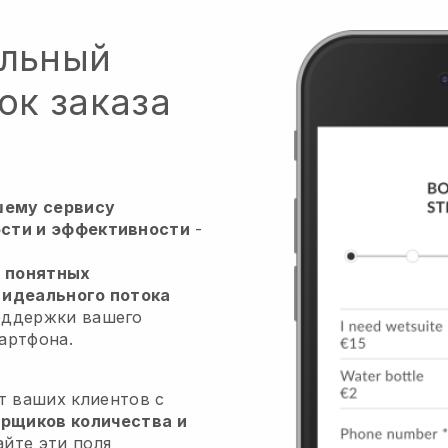
альный
ок заказа
шему сервису
сти и эффективности
-
 понятных
 идеального потока
оддержки вашего
артфона.
т ваших клиентов с
рщиков количества и
айте эти поля