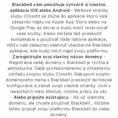
Blackbell
vám umožňuje vytvoriť si vlastnú
aplikáciu IOS alebo Android
-
Webové stránky
klubu Crossfit sa zlúčia do aplikácie
ktorú vaši
zákazníci nájdu na Apple App Store alebo na
Google Play az ktorej si budú môcť rezervovať
vaše služby. Alebo môžete tiež preskočiť
komplikácie a používať naše natívne aplikácie,
môžu vaši zákazníci stiahnuť všeobecné
Blackbell
aplikácie, kde budú môcť nájsť svoju platformu.
Zaregistrujte svoj vlastný názov domény
-
Registrácia vašej domény s
Blackbell
je rýchla a
jednoduchá.
Dajte profesionálnemu a úhľadnému
vzhľadu svojmu klubu Crossfit.
Nákupom svojho
doménového mena s Blackbell preskočiť technické
konfigurácie a získať svoje vlastné stránky .com v
niekoľkých málo kliknutí, robíme prácu za vás.
Alebo pripojte existujúcu
- Ak už vlastníte
doménu, ale chcete používať
Blackbell
, môžete
ľahko pripojiť svoju platformu
Blackbell
do vašej
domény.