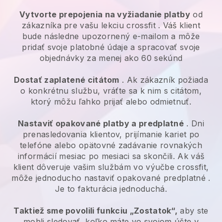
Vytvorte prepojenia na vyžiadanie platby
od
zákazníka
pre vašu lekciu crossfit
. Váš klient
bude následne upozornený e-mailom a môže
pridať svoje platobné údaje a spracovať svoje
objednávky za menej ako 60 sekúnd
Dostať zaplatené citátom
. Ak zákazník požiada
o konkrétnu službu, vráťte sa k nim s citátom,
ktorý môžu ľahko prijať alebo odmietnuť.
Nastaviť opakované platby a predplatné
. Dni
prenasledovania klientov, prijímanie kariet po
telefóne alebo opätovné zadávanie rovnakých
informácií mesiac po mesiaci sa skončili.
Ak váš
klient dôveruje vašim službám vo výučbe crossfit,
môže jednoducho nastaviť opakované predplatné
.
Je to fakturácia jednoduchá.
Taktiež sme povolili funkciu „Zostatok“,
aby ste
mohli sledovať, koľko máte vo svojom účte v