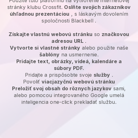
Použite túto platformu na vytvorenie internetovej
stránky klubu Crossfit.
Oslňte svojich zákazníkov
úhľadnou prezentáciou
, s láskavým dovolením
spoločnosti
Blackbell
.
Získajte vlastnú webovú stránku
so
značkovou
adresou URL
.
Vytvorte si vlastné stránky
alebo použite naše
šablóny
na usmernenie.
Pridajte text, obrázky, videá, kalendáre a
súbory PDF.
Pridajte a prispôsobte svoje
služby
.
Povoliť
viacjazyčnú webovú stránku
Preložiť svoj obsah do rôznych jazykov
sami,
alebo pomocou integrovaného Google umelá
inteligencia one-click prekladať službu.