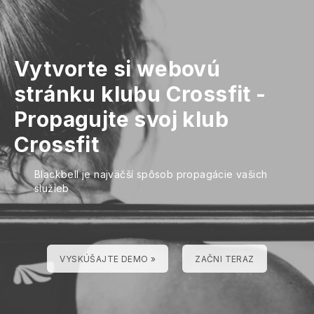
Vytvorte si webovú
stránku klubu Crossfit
-
Propagujte svoj klub
Crossfit
Blackbell je najväčší spôsob propagácie vašich
služieb
VYSKÚŠAJTE DEMO »
ZAČNI TERAZ