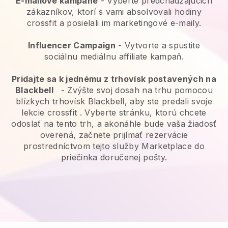
E-mailové kampane
-
Vyberte predchádzajúcich
zákazníkov, ktorí s vami absolvovali hodiny
crossfit a posielali im marketingové e-maily.
Influencer Campaign
- Vytvorte a spustite
sociálnu mediálnu affiliate kampaň.
Pridajte sa k jednému z trhovísk postavených na
Blackbell
-
Zvýšte svoj dosah na trhu pomocou
blízkych trhovísk Blackbell, aby ste predali svoje
lekcie crossfit
. Vyberte stránku, ktorú chcete
odoslať na tento trh, a akonáhle bude vaša žiadosť
overená, začnete prijímať rezervácie
prostredníctvom tejto služby Marketplace do
priečinka doručenej pošty.