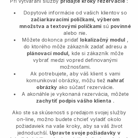
Pri vytváraní služby
pridajte kroky rezervácie
:
Dopytové informácie od vašich klientov so
začiarkavacími políčkami, výberom
množstva a textovými políčkami
sú
povinné
alebo nie.
Môžete dokonca pridať
lokalizačný modul
,
do ktorého môže zákazník zadať adresu a
plánovací modul,
kde si zákazník môže
vybrať medzi vopred definovanými
možnosťami.
Ak potrebujete, aby váš klient s vami
komunikoval obrázky, môžu tiež
nahrať
obrázky
ako súčasť rezervácie.
A akonáhle je vykonaná rezervácia, môžete
zachytiť podpis vášho klienta
.
Ako ste sa skúsenosti s predajom svojej služby
on-line, možno budete chcieť vyladiť okolo
požiadaviek na vaše kroky, aby sa váš život
jednoduchší.
Upravte svoje požiadavky v