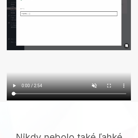
Nikdy nebolo také ľahké